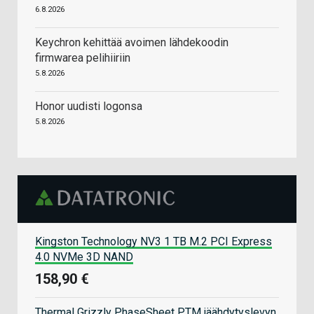
6.8.2026
Keychron kehittää avoimen lähdekoodin
firmwarea pelihiiriin
5.8.2026
Honor uudisti logonsa
5.8.2026
Kingston Technology NV3 1 TB M.2 PCI Express
4.0 NVMe 3D NAND
158,90 €
Thermal Grizzly PhaseSheet PTM jäähdytyslevyn