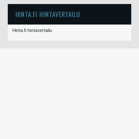
HINTA.FI HINTAVERTAILU
Hinta.fi hintavertailu