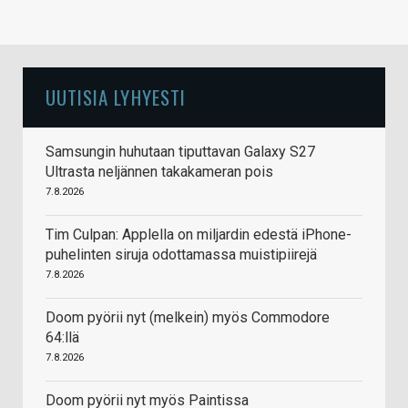
UUTISIA LYHYESTI
Samsungin huhutaan tiputtavan Galaxy S27
Ultrasta neljännen takakameran pois
7.8.2026
Tim Culpan: Applella on miljardin edestä iPhone-
puhelinten siruja odottamassa muistipiirejä
7.8.2026
Doom pyörii nyt (melkein) myös Commodore
64:llä
7.8.2026
Doom pyörii nyt myös Paintissa