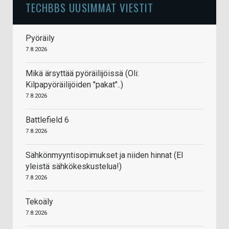
TECHBBS UUSIMMAT VIESTIT
Pyöräily
7.8.2026
Mikä ärsyttää pyöräilijöissä (Oli:
Kilpapyöräilijöiden "pakat"..)
7.8.2026
Battlefield 6
7.8.2026
Sähkönmyyntisopimukset ja niiden hinnat (EI
yleistä sähkökeskustelua!)
7.8.2026
Tekoäly
7.8.2026