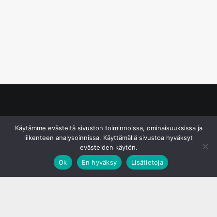
© S&J Media Oy
Käytämme evästeitä sivuston toiminnoissa, ominaisuuksissa ja
liikenteen analysoinnissa. Käyttämällä sivustoa hyväksyt
evästeiden käytön.
Ok
En hyväksy
Lisätietoja
;