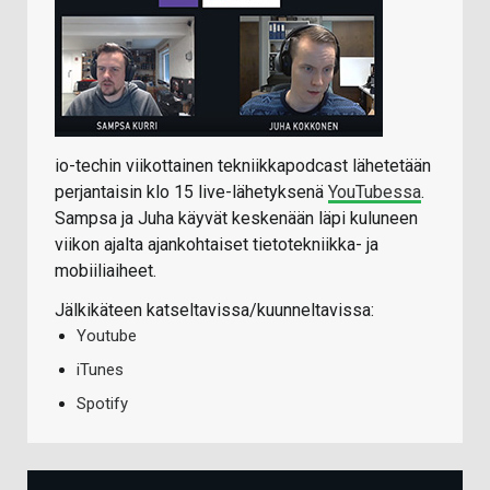
io-techin viikottainen tekniikkapodcast lähetetään
perjantaisin klo 15 live-lähetyksenä
YouTubessa
.
Sampsa ja Juha käyvät keskenään läpi kuluneen
viikon ajalta ajankohtaiset tietotekniikka- ja
mobiiliaiheet.
Jälkikäteen katseltavissa/kuunneltavissa:
Youtube
iTunes
Spotify