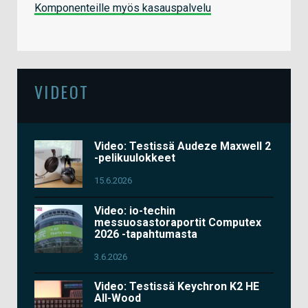
Komponenteille myös kasauspalvelu
VIDEOT
Video: Testissä Audeze Maxwell 2
-pelikuulokkeet
15.6.2026
Video: io-techin
messuosastoraportit Computex
2026 -tapahtumasta
3.6.2026
Video: Testissä Keychron K2 HE
All-Wood