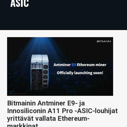
ASIC
ARTIKKELIT
VIDEOT
TECHBBS
TIETOA
HINTA.FI
KAUPPA
VAIHDA TEEMA
Bitmainin Antminer E9- ja
HAKU
Innosiliconin A11 Pro -ASIC-louhijat
yrittävät vallata Ethereum-
markkinat