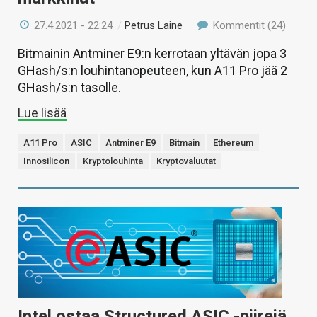
27.4.2021 - 22:24
/
Petrus Laine
Kommentit (24)
Bitmainin Antminer E9:n kerrotaan yltävän jopa 3
GHash/s:n louhintanopeuteen, kun A11 Pro jää 2
GHash/s:n tasolle.
Lue lisää
A11 Pro
ASIC
Antminer E9
Bitmain
Ethereum
Innosilicon
Kryptolouhinta
Kryptovaluutat
Intel ostaa Structured ASIC -piirejä