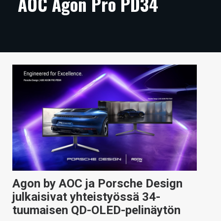
AOC Agon Pro PD34
ARTIKKELIT
VIDEOT
TECHBBS
TIETOA
HINTA.FI
KAUPPA
VAIHDA TEEMA
Agon by AOC ja Porsche Design
HAKU
julkaisivat yhteistyössä 34-
tuumaisen QD-OLED-pelinäytön