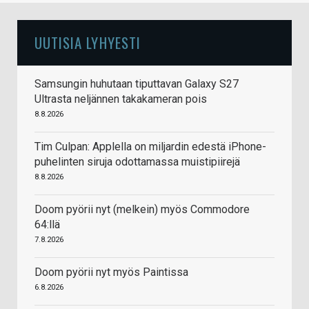
UUTISIA LYHYESTI
Samsungin huhutaan tiputtavan Galaxy S27
Ultrasta neljännen takakameran pois
8.8.2026
Tim Culpan: Applella on miljardin edestä iPhone-
puhelinten siruja odottamassa muistipiirejä
8.8.2026
Doom pyörii nyt (melkein) myös Commodore
64:llä
7.8.2026
Doom pyörii nyt myös Paintissa
6.8.2026