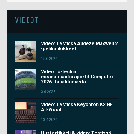
VIDEOT
Video: Testissä Audeze Maxwell 2
-pelikuulokkeet
15.6.2026
Video: io-techin
messuosastoraportit Computex
2026 -tapahtumasta
3.6.2026
Video: Testissä Keychron K2 HE
All-Wood
13.4.2026
Uusi artikkeli & video: Testissä