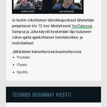
io-techin viikottainen tekniikkapodcast lähetetään
perjantaisin klo 15 live-lähetyksenä
YouTubessa
.
Sampsa ja Juha käyvät keskenään läpi kuluneen
viikon ajalta ajankohtaiset tietotekniikka- ja
mobiiliaiheet.
Jälkikäteen katseltavissa/kuunneltavissa:
Youtube
iTunes
Spotify
TECHBBS UUSIMMAT VIESTIT