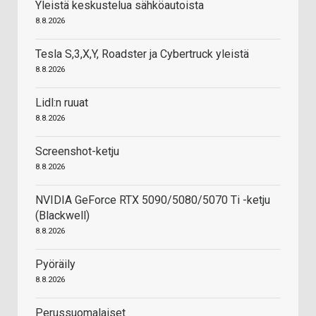
Yleistä keskustelua sähköautoista
8.8.2026
Tesla S,3,X,Y, Roadster ja Cybertruck yleistä
8.8.2026
Lidl:n ruuat
8.8.2026
Screenshot-ketju
8.8.2026
NVIDIA GeForce RTX 5090/5080/5070 Ti -ketju
(Blackwell)
8.8.2026
Pyöräily
8.8.2026
Perussuomalaiset