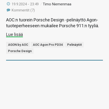
19.9.2024 - 23:49
/
Timo Niemenmaa
Kommentit (7)
AOC:n tuorein Porsche Design -pelinäyttö Agon-
tuoteperheeseen mukailee Porsche 911:n tyyliä.
Lue lisää
AGON by AOC
AOC Agon Pro PD34
Pelinäytöt
Porsche Design