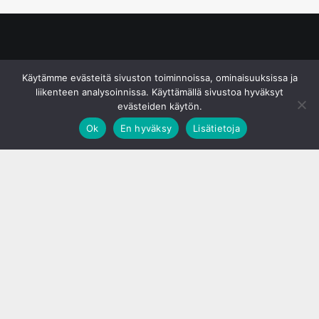
© S&J Media Oy
Käytämme evästeitä sivuston toiminnoissa, ominaisuuksissa ja
liikenteen analysoinnissa. Käyttämällä sivustoa hyväksyt
evästeiden käytön.
Ok
En hyväksy
Lisätietoja
;