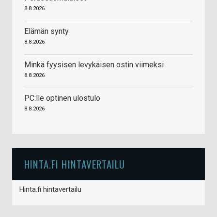
8.8.2026
Elämän synty
8.8.2026
Minkä fyysisen levykäisen ostin viimeksi
8.8.2026
PC:lle optinen ulostulo
8.8.2026
HINTA.FI HINTAVERTAILU
Hinta.fi hintavertailu