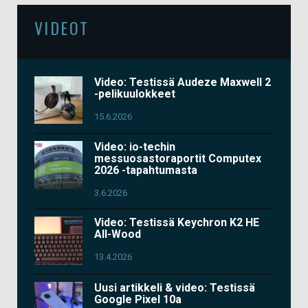
VIDEOT
Video: Testissä Audeze Maxwell 2
-pelikuulokkeet
15.6.2026
Video: io-techin
messuosastoraportit Computex
2026 -tapahtumasta
3.6.2026
Video: Testissä Keychron K2 HE
All-Wood
13.4.2026
Uusi artikkeli & video: Testissä
Google Pixel 10a