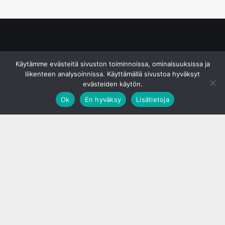
© S&J Media Oy
Käytämme evästeitä sivuston toiminnoissa, ominaisuuksissa ja
liikenteen analysoinnissa. Käyttämällä sivustoa hyväksyt
evästeiden käytön.
Ok
En hyväksy
Lisätietoja
;