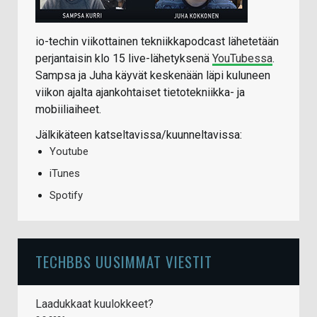
io-techin viikottainen tekniikkapodcast lähetetään
perjantaisin klo 15 live-lähetyksenä
YouTubessa
.
Sampsa ja Juha käyvät keskenään läpi kuluneen
viikon ajalta ajankohtaiset tietotekniikka- ja
mobiiliaiheet.
Jälkikäteen katseltavissa/kuunneltavissa:
Youtube
iTunes
Spotify
TECHBBS UUSIMMAT VIESTIT
Laadukkaat kuulokkeet?