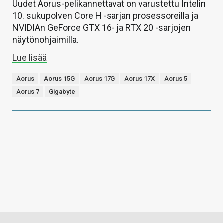
Uudet Aorus-pelikannettavat on varustettu Intelin
10. sukupolven Core H -sarjan prosessoreilla ja
NVIDIAn GeForce GTX 16- ja RTX 20 -sarjojen
näytönohjaimilla.
Lue lisää
Aorus
Aorus 15G
Aorus 17G
Aorus 17X
Aorus 5
Aorus 7
Gigabyte