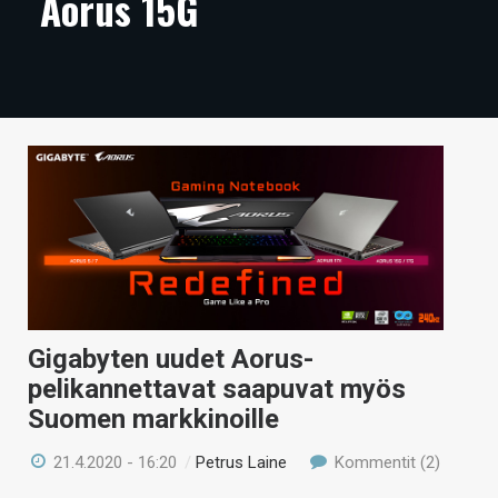
Aorus 15G
ARTIKKELIT
VIDEOT
TECHBBS
TIETOA
HINTA.FI
KAUPPA
VAIHDA TEEMA
Gigabyten uudet Aorus-
pelikannettavat saapuvat myös
Suomen markkinoille
HAKU
21.4.2020 - 16:20
/
Petrus Laine
Kommentit (2)