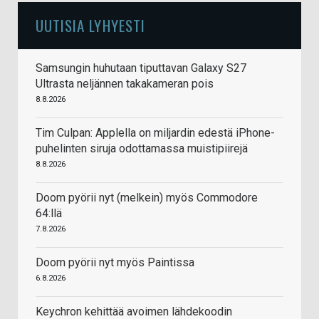
UUTISIA LYHYESTI
Samsungin huhutaan tiputtavan Galaxy S27
Ultrasta neljännen takakameran pois
8.8.2026
Tim Culpan: Applella on miljardin edestä iPhone-
puhelinten siruja odottamassa muistipiirejä
8.8.2026
Doom pyörii nyt (melkein) myös Commodore
64:llä
7.8.2026
Doom pyörii nyt myös Paintissa
6.8.2026
Keychron kehittää avoimen lähdekoodin