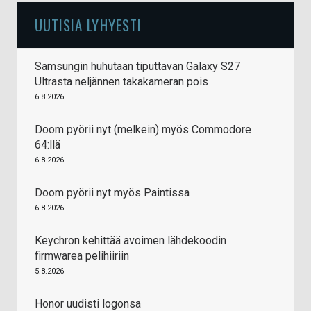
UUTISIA LYHYESTI
Samsungin huhutaan tiputtavan Galaxy S27
Ultrasta neljännen takakameran pois
6.8.2026
Doom pyörii nyt (melkein) myös Commodore
64:llä
6.8.2026
Doom pyörii nyt myös Paintissa
6.8.2026
Keychron kehittää avoimen lähdekoodin
firmwarea pelihiiriin
5.8.2026
Honor uudisti logonsa