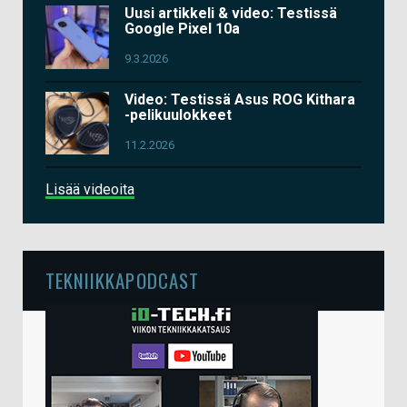
Uusi artikkeli & video: Testissä
Google Pixel 10a
9.3.2026
Video: Testissä Asus ROG Kithara
-pelikuulokkeet
11.2.2026
Lisää videoita
TEKNIIKKAPODCAST