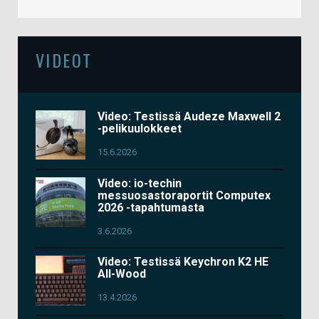
VIDEOT
Video: Testissä Audeze Maxwell 2
-pelikuulokkeet
15.6.2026
Video: io-techin
messuosastoraportit Computex
2026 -tapahtumasta
3.6.2026
Video: Testissä Keychron K2 HE
All-Wood
13.4.2026