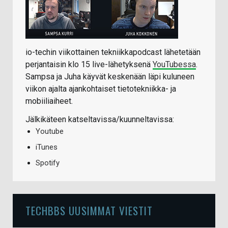
io-techin viikottainen tekniikkapodcast lähetetään
perjantaisin klo 15 live-lähetyksenä
YouTubessa
.
Sampsa ja Juha käyvät keskenään läpi kuluneen
viikon ajalta ajankohtaiset tietotekniikka- ja
mobiiliaiheet.
Jälkikäteen katseltavissa/kuunneltavissa:
Youtube
iTunes
Spotify
TECHBBS UUSIMMAT VIESTIT