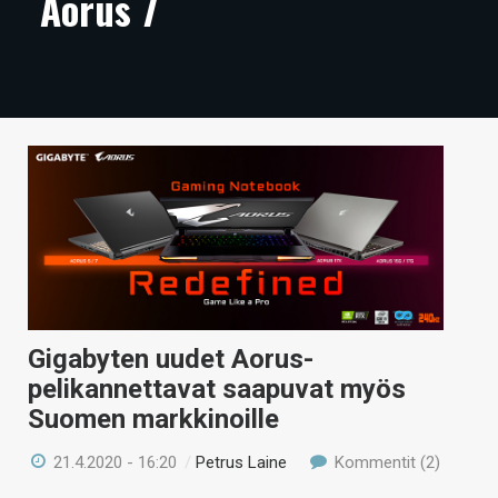
Aorus 7
ARTIKKELIT
VIDEOT
TECHBBS
TIETOA
HINTA.FI
KAUPPA
VAIHDA TEEMA
Gigabyten uudet Aorus-
pelikannettavat saapuvat myös
Suomen markkinoille
HAKU
21.4.2020 - 16:20
/
Petrus Laine
Kommentit (2)