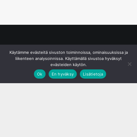
© S&J Media Oy
Käytämme evästeitä sivuston toiminnoissa, ominaisuuksissa ja
liikenteen analysoinnissa. Käyttämällä sivustoa hyväksyt
evästeiden käytön.
Ok
En hyväksy
Lisätietoja
;