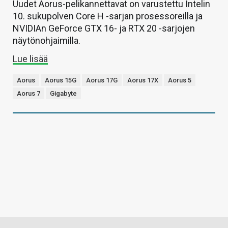
Uudet Aorus-pelikannettavat on varustettu Intelin
10. sukupolven Core H -sarjan prosessoreilla ja
NVIDIAn GeForce GTX 16- ja RTX 20 -sarjojen
näytönohjaimilla.
Lue lisää
Aorus
Aorus 15G
Aorus 17G
Aorus 17X
Aorus 5
Aorus 7
Gigabyte