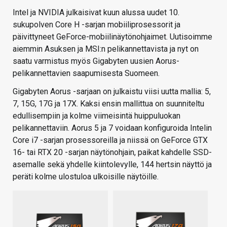
Intel ja NVIDIA julkaisivat kuun alussa uudet 10.
sukupolven Core H -sarjan mobiiliprosessorit ja
päivittyneet GeForce-mobiilinäytönohjaimet. Uutisoimme
aiemmin Asuksen ja MSI:n pelikannettavista ja nyt on
saatu varmistus myös Gigabyten uusien Aorus-
pelikannettavien saapumisesta Suomeen.
Gigabyten Aorus -sarjaan on julkaistu viisi uutta mallia: 5,
7, 15G, 17G ja 17X. Kaksi ensin mallittua on suunniteltu
edullisempiin ja kolme viimeisintä huippuluokan
pelikannettaviin. Aorus 5 ja 7 voidaan konfiguroida Intelin
Core i7 -sarjan prosessoreilla ja niissä on GeForce GTX
16- tai RTX 20 -sarjan näytönohjain, paikat kahdelle SSD-
asemalle sekä yhdelle kiintolevylle, 144 hertsin näyttö ja
peräti kolme ulostuloa ulkoisille näytöille.