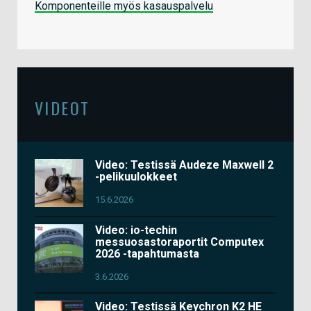
Komponenteille myös kasauspalvelu
VIDEOT
Video: Testissä Audeze Maxwell 2
-pelikuulokkeet
15.6.2026
Video: io-techin
messuosastoraportit Computex
2026 -tapahtumasta
3.6.2026
Video: Testissä Keychron K2 HE