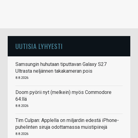
UUTISIA LYHYESTI
Samsungin huhutaan tiputtavan Galaxy S27
Ultrasta neljännen takakameran pois
8.8.2026
Doom pyörii nyt (melkein) myös Commodore
64:llä
8.8.2026
Tim Culpan: Applella on miljardin edestä iPhone-
puhelinten siruja odottamassa muistipiirejä
8.8.2026