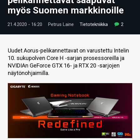
ARTIKKELIT
myös Suomen markkinoille
VIDEOT
21.4.2020 - 16:20
Petrus Laine
Tietotekniikka
2
TECHBBS
TIETOA
Uudet Aorus-pelikannettavat on varustettu Intelin
10. sukupolven Core H -sarjan prosessoreilla ja
HINTA.FI
NVIDIAn GeForce GTX 16- ja RTX 20 -sarjojen
näytönohjaimilla.
KAUPPA
VAIHDA TEEMA
HAKU