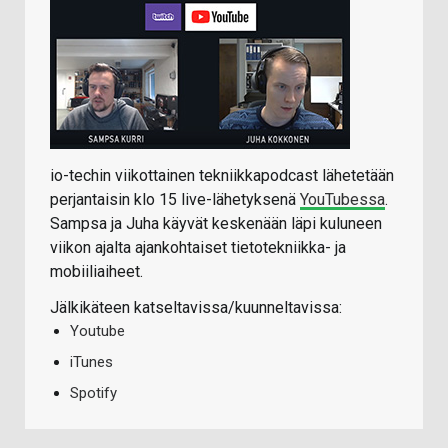
io-techin viikottainen tekniikkapodcast lähetetään
perjantaisin klo 15 live-lähetyksenä
YouTubessa
.
Sampsa ja Juha käyvät keskenään läpi kuluneen
viikon ajalta ajankohtaiset tietotekniikka- ja
mobiiliaiheet.
Jälkikäteen katseltavissa/kuunneltavissa:
Youtube
iTunes
Spotify