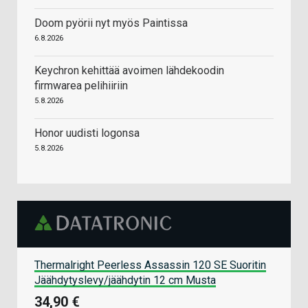
Doom pyörii nyt myös Paintissa
6.8.2026
Keychron kehittää avoimen lähdekoodin
firmwarea pelihiiriin
5.8.2026
Honor uudisti logonsa
5.8.2026
Thermalright Peerless Assassin 120 SE Suoritin
Jäähdytyslevy/jäähdytin 12 cm Musta
34,90 €