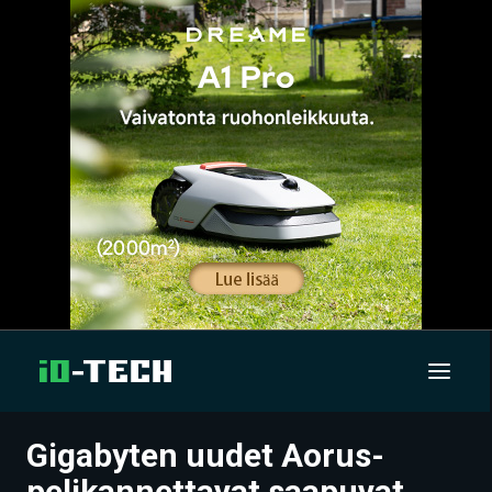
Gigabyten uudet Aorus-
UUTISET
pelikannettavat saapuvat