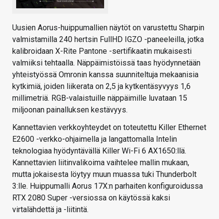
Uusien Aorus-huippumallien näytöt on varustettu Sharpin
valmistamilla 240 hertsin FullHD IGZO -paneeleilla, jotka
kalibroidaan X-Rite Pantone -sertifikaatin mukaisesti
valmiiksi tehtaalla. Näppäimistöissä taas hyödynnetään
yhteistyössä Omronin kanssa suunniteltuja mekaanisia
kytkimiä, joiden liikerata on 2,5 ja kytkentäsyvyys 1,6
millimetriä. RGB-valaistuille näppäimille luvataan 15
miljoonan painalluksen kestävyys.
Kannettavien verkkoyhteydet on toteutettu Killer Ethernet
E2600 -verkko-ohjaimella ja langattomalla Intelin
teknologiaa hyödyntävällä Killer Wi-Fi 6 AX1650:llä.
Kannettavien liitinvalikoima vaihtelee mallin mukaan,
mutta jokaisesta löytyy muun muassa tuki Thunderbolt
3:lle. Huippumalli Aorus 17X:n parhaiten konfiguroidussa
RTX 2080 Super -versiossa on käytössä kaksi
virtalähdettä ja -liitintä.