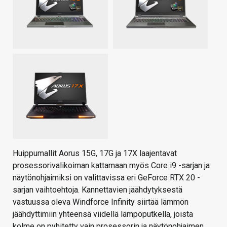
Huippumallit Aorus 15G, 17G ja 17X laajentavat
prosessorivalikoiman kattamaan myös Core i9 -sarjan ja
näytönohjaimiksi on valittavissa eri GeForce RTX 20 -
sarjan vaihtoehtoja. Kannettavien jäähdytyksestä
vastuussa oleva Windforce Infinity siirtää lämmön
jäähdyttimiin yhteensä viidellä lämpöputkella, joista
kolme on pyhitetty vain prosessorin ja näytönohjaimen