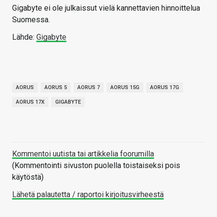
Gigabyte ei ole julkaissut vielä kannettavien hinnoittelua
Suomessa.
Lähde:
Gigabyte
AORUS
AORUS 5
AORUS 7
AORUS 15G
AORUS 17G
AORUS 17X
GIGABYTE
Kommentoi uutista tai artikkelia foorumilla
(Kommentointi sivuston puolella toistaiseksi pois
käytöstä)
Lähetä palautetta / raportoi kirjoitusvirheestä