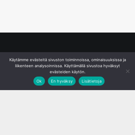
© S&J Media Oy
Käytämme evästeitä sivuston toiminnoissa, ominaisuuksissa ja
liikenteen analysoinnissa. Käyttämällä sivustoa hyväksyt
evästeiden käytön.
Ok
En hyväksy
Lisätietoja
;