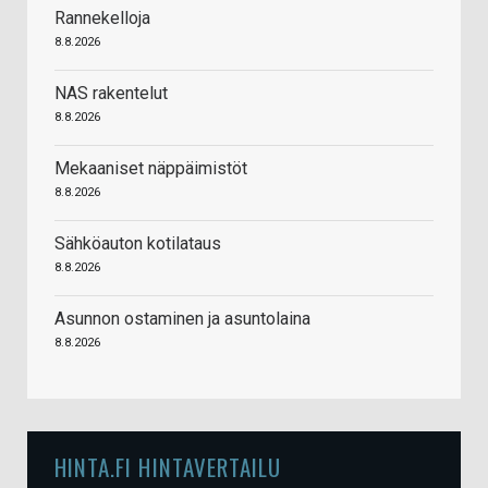
Rannekelloja
8.8.2026
NAS rakentelut
8.8.2026
Mekaaniset näppäimistöt
8.8.2026
Sähköauton kotilataus
8.8.2026
Asunnon ostaminen ja asuntolaina
8.8.2026
HINTA.FI HINTAVERTAILU