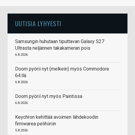
UUTISIA LYHYESTI
Samsungin huhutaan tiputtavan Galaxy S27
Ultrasta neljännen takakameran pois
6.8.2026
Doom pyörii nyt (melkein) myös Commodore
64:llä
6.8.2026
Doom pyörii nyt myös Paintissa
6.8.2026
Keychron kehittää avoimen lähdekoodin
firmwarea pelihiiriin
5.8.2026