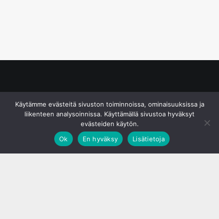
© S&J Media Oy
Käytämme evästeitä sivuston toiminnoissa, ominaisuuksissa ja
liikenteen analysoinnissa. Käyttämällä sivustoa hyväksyt
evästeiden käytön.
Ok
En hyväksy
Lisätietoja
;