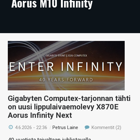
Aorus M10 Infinity
ARTIKKELIT
VIDEOT
TECHBBS
TIETOA
HINTA.FI
KAUPPA
VAIHDA TEEMA
Gigabyten Computex-tarjonnan tähti
on uusi lippulaivaemolevy X870E
Aorus Infinity Next
HAKU
4.6.2026 - 22:36
/
Petrus Laine
Kommentit (2)
40-vuotista taivaltaan juhlistavalla