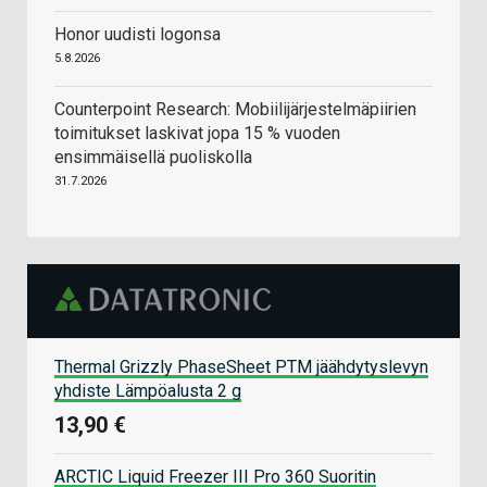
Honor uudisti logonsa
5.8.2026
Counterpoint Research: Mobiilijärjestelmäpiirien
toimitukset laskivat jopa 15 % vuoden
ensimmäisellä puoliskolla
31.7.2026
Thermal Grizzly PhaseSheet PTM jäähdytyslevyn
yhdiste Lämpöalusta 2 g
13,90 €
ARCTIC Liquid Freezer III Pro 360 Suoritin