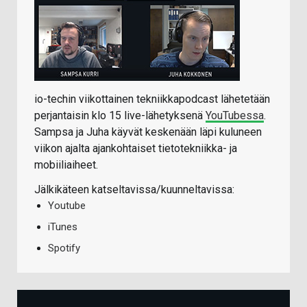
io-techin viikottainen tekniikkapodcast lähetetään
perjantaisin klo 15 live-lähetyksenä
YouTubessa
.
Sampsa ja Juha käyvät keskenään läpi kuluneen
viikon ajalta ajankohtaiset tietotekniikka- ja
mobiiliaiheet.
Jälkikäteen katseltavissa/kuunneltavissa:
Youtube
iTunes
Spotify