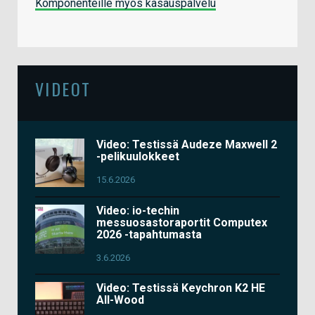
Komponenteille myös kasauspalvelu
VIDEOT
Video: Testissä Audeze Maxwell 2
-pelikuulokkeet
15.6.2026
Video: io-techin
messuosastoraportit Computex
2026 -tapahtumasta
3.6.2026
Video: Testissä Keychron K2 HE
All-Wood