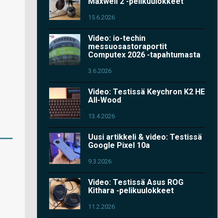
Maxwell 2 -pelikuulokkeet
15.6.2026
Video: io-techin
messuosastoraportit
Computex 2026 -tapahtumasta
3.6.2026
Video: Testissä Keychron K2 HE
All-Wood
13.4.2026
Uusi artikkeli & video: Testissä
Google Pixel 10a
9.3.2026
Video: Testissä Asus ROG
Kithara -pelikuulokkeet
11.2.2026