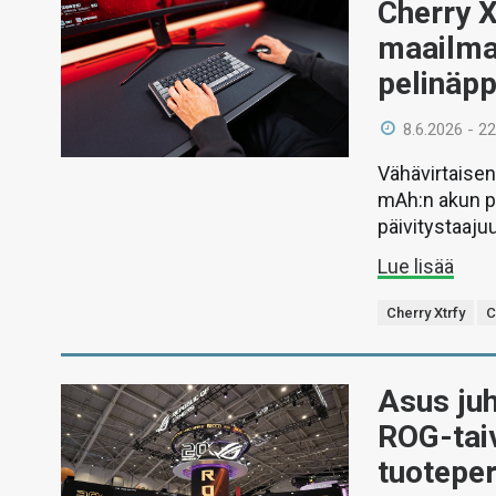
Cherry X
maailm
pelinäp
8.6.2026 - 22
Vähävirtaise
mAh:n akun pi
päivitystaaju
Lue lisää
Cherry Xtrfy
C
Asus juh
ROG-taiv
tuoteper