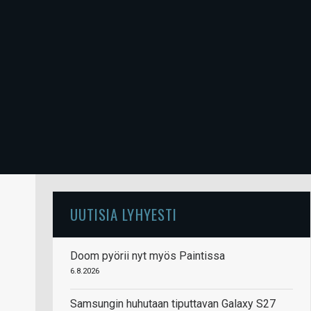
UUTISIA LYHYESTI
Doom pyörii nyt myös Paintissa
6.8.2026
Samsungin huhutaan tiputtavan Galaxy S27