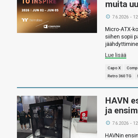
muita u
7.6.2026 - 12
Micro-ATX-kok
siihen sopii 
jäähdyttimin
Lue lisää
Capo X
Compu
Retro 360 TG
HAVN es
ja ensim
7.6.2026 - 12
HAVNin ensimm