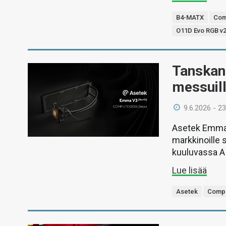
B4-MATX
Com
O11D Evo RGB v
Tanskan 
messuil
9.6.2026 - 23
Asetek Emma V
markkinoill
kuuluvassa A
Lue lisää
Asetek
Compu