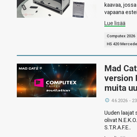
kaavaa, jossa
vapaana estei
Lue lisää
Computex 2026
HS 420 Mercede
Mad Cat
version 
muita u
4.6.2026 - 23
Uuden laajat 
olivat N.E.K.
S.T.R.A.F.E..