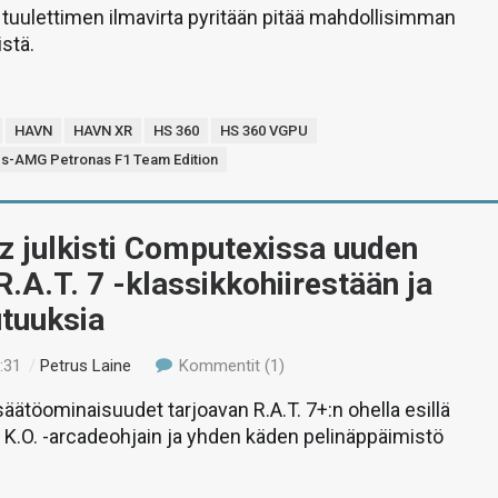
 tuulettimen ilmavirta pyritään pitää mahdollisimman
stä.
HAVN
HAVN XR
HS 360
HS 360 VGPU
s-AMG Petronas F1 Team Edition
z julkisti Computexissa uuden
R.A.T. 7 -klassikkohiirestään ja
utuuksia
:31
/
Petrus Laine
Kommentit (1)
säätöominaisuudet tarjoavan R.A.T. 7+:n ohella esillä
O. K.O. -arcadeohjain ja yhden käden pelinäppäimistö