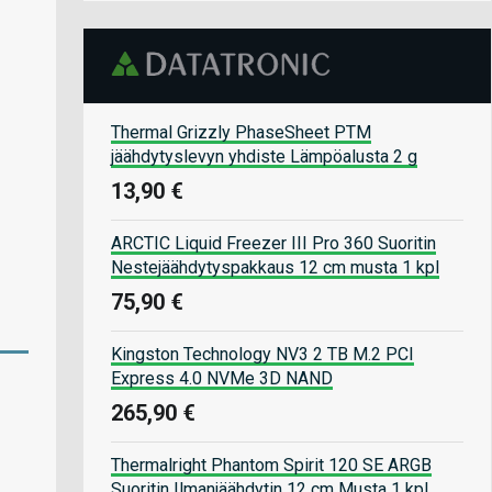
Thermal Grizzly PhaseSheet PTM
jäähdytyslevyn yhdiste Lämpöalusta 2 g
13,90 €
ARCTIC Liquid Freezer III Pro 360 Suoritin
Nestejäähdytyspakkaus 12 cm musta 1 kpl
75,90 €
Kingston Technology NV3 2 TB M.2 PCI
Express 4.0 NVMe 3D NAND
265,90 €
Thermalright Phantom Spirit 120 SE ARGB
Suoritin Ilmanjäähdytin 12 cm Musta 1 kpl