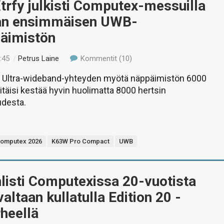
trfy julkisti Computex-messuilla
an ensimmäisen UWB-
päimistön
:45
/
Petrus Laine
Kommentit (10)
n Ultra-wideband-yhteyden myötä näppäimistön 6000
täisi kestää hyvin huolimatta 8000 hertsin
udesta.
omputex 2026
K63W Pro Compact
UWB
listi Computexissa 20-vuotista
altaan kullatulla Edition 20 -
heellä