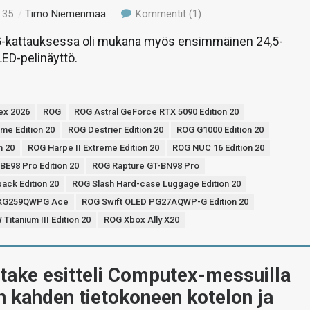
:35
/
Timo Niemenmaa
Kommentit (1)
kattauksessa oli mukana myös ensimmäinen 24,5-
ED-pelinäyttö.
ex 2026
ROG
ROG Astral GeForce RTX 5090 Edition 20
me Edition 20
ROG Destrier Edition 20
ROG G1000 Edition 20
n 20
ROG Harpe II Extreme Edition 20
ROG NUC 16 Edition 20
BE98 Pro Edition 20
ROG Rapture GT-BN98 Pro
ack Edition 20
ROG Slash Hard-case Luggage Edition 20
D XG259QWPG Ace
ROG Swift OLED PG27AQWP-G Edition 20
Titanium III Edition 20
ROG Xbox Ally X20
take esitteli Computex-messuilla
n kahden tietokoneen kotelon ja