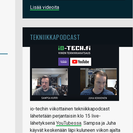
Lisää videoita
TEKNIIKKAPODCAST
io-techin viikottainen tekniikkapodcast
lähetetään perjantaisin klo 15 live-
lähetyksenä
YouTubessa
. Sampsa ja Juha
käyvät keskenään läpi kuluneen viikon ajalta