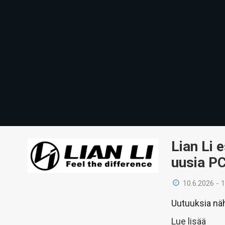
Lian Li 
uusia PC
10.6.2026 - 
Uutuuksia näh
Lue lisää