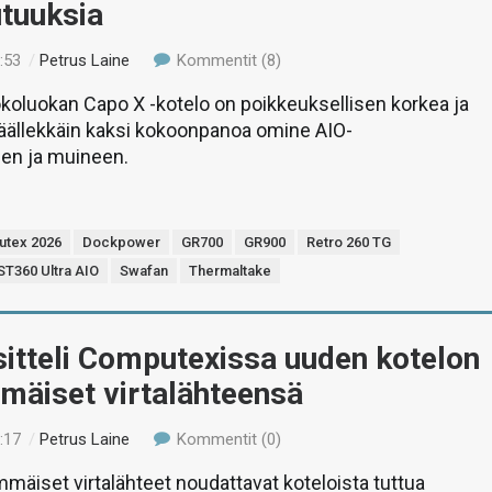
utuuksia
:53
/
Petrus Laine
Kommentit (8)
oluokan Capo X -kotelo on poikkeuksellisen korkea ja
päällekkäin kaksi kokoonpanoa omine AIO-
een ja muineen.
tex 2026
Dockpower
GR700
GR900
Retro 260 TG
ST360 Ultra AIO
Swafan
Thermaltake
itteli Computexissa uuden kotelon
mäiset virtalähteensä
:17
/
Petrus Laine
Kommentit (0)
äiset virtalähteet noudattavat koteloista tuttua