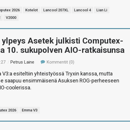
putex 2026
Kotelot
Lancool 207XL
Lancool 4
Lian Li
2
V2000
ylpeys Asetek julkisti Computex-
la 10. sukupolven AIO-ratkaisunsa
:27
/
Petrus Laine
Kommentit (0)
3:a esiteltiin yhteistyössä Tryxin kanssa, mutta
e se saapuu ensimmäisenä Asuksen ROG-perheeseen
IO-coolerissa.
tex 2026
Emma V3