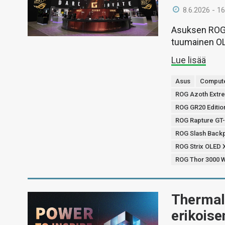
8.6.2026 - 16
Asuksen ROG-
tuumainen OL
Lue lisää
Asus
Comput
ROG Azoth Extre
ROG GR20 Editio
ROG Rapture GT-
ROG Slash Backp
ROG Strix OLE
ROG Thor 3000 W 
Thermal
erikoise