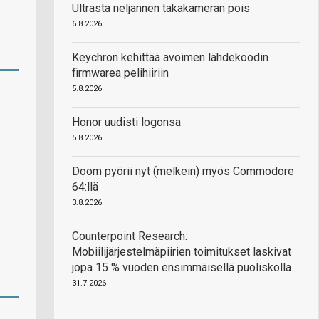
Ultrasta neljännen takakameran pois
6.8.2026
Keychron kehittää avoimen lähdekoodin
firmwarea pelihiiriin
5.8.2026
Honor uudisti logonsa
5.8.2026
Doom pyörii nyt (melkein) myös Commodore
64:llä
3.8.2026
Counterpoint Research:
Mobiilijärjestelmäpiirien toimitukset laskivat
jopa 15 % vuoden ensimmäisellä puoliskolla
31.7.2026