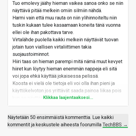
Tuo emolevy jäähy hieman vaikea sanoa onko se niin
näyttävä pitää melkein omiin silmiin nähdä.
Harmi vain että muu rauta on niin ylihinnoiteltu niin
tuskin kukaan tulee kasaamaan koneita tänä vuonna
ellei ole ihan pakottava tarve.
Virtalähde puolella kaikki melkein näyttävät tuovan
jotain tuon viallisen virtaliittimen takia
suojaustoiminnot.
Hiiri taas on hieman parempi mitä nämä muut kevyet
hiiret kun löytyy hieman enemmän nappeja eli sitä
voi jopa ehkä käyttää jokaisessa pelissä.
Koosta ei vielä ole tietoja eli voi olla ihan pieni ja
käyttökelvoton jos yrittävät saada painoa liikaa pois
Klikkaa laajentaaksesi...
kun se näyttää olevan nykytrendi.
Vastaa
Näytetään 50 ensimmäistä kommenttia. Lue kaikki
kommentit ja keskustele aiheesta foorumilla
TechBBS →