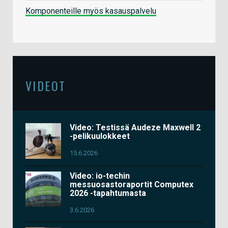
Komponenteille myös kasauspalvelu
VIDEOT
Video: Testissä Audeze Maxwell 2
-pelikuulokkeet
15.6.2026
Video: io-techin
messuosastoraportit Computex
2026 -tapahtumasta
3.6.2026