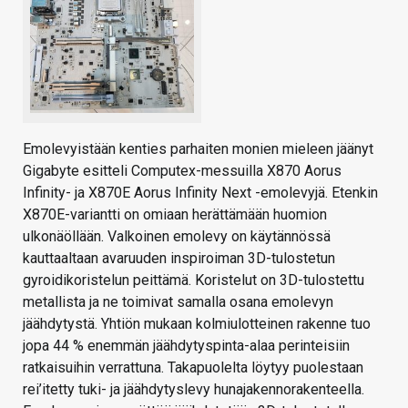
Emolevyistään kenties parhaiten monien mieleen jäänyt
Gigabyte esitteli Computex-messuilla X870 Aorus
Infinity- ja X870E Aorus Infinity Next -emolevyjä. Etenkin
X870E-variantti on omiaan herättämään huomion
ulkonäöllään. Valkoinen emolevy on käytännössä
kauttaaltaan avaruuden inspiroiman 3D-tulostetun
gyroidikoristelun peittämä. Koristelut on 3D-tulostettu
metallista ja ne toimivat samalla osana emolevyn
jäähdytystä. Yhtiön mukaan kolmiulotteinen rakenne tuo
jopa 44 % enemmän jäähdytyspinta-alaa perinteisiin
ratkaisuihin verrattuna. Takapuolelta löytyy puolestaan
rei’itetty tuki- ja jäähdytyslevy hunajakennorakenteella.