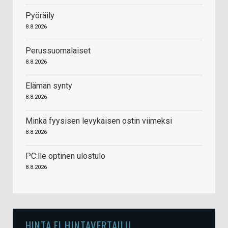
Pyöräily
8.8.2026
Perussuomalaiset
8.8.2026
Elämän synty
8.8.2026
Minkä fyysisen levykäisen ostin viimeksi
8.8.2026
PC:lle optinen ulostulo
8.8.2026
HINTA.FI HINTAVERTAILU