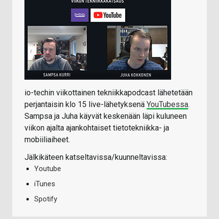
io-techin viikottainen tekniikkapodcast lähetetään
perjantaisin klo 15 live-lähetyksenä
YouTubessa
.
Sampsa ja Juha käyvät keskenään läpi kuluneen
viikon ajalta ajankohtaiset tietotekniikka- ja
mobiiliaiheet.
Jälkikäteen katseltavissa/kuunneltavissa:
Youtube
iTunes
Spotify