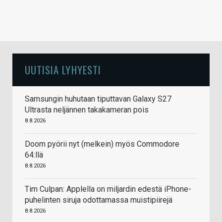
UUTISIA LYHYESTI
Samsungin huhutaan tiputtavan Galaxy S27
Ultrasta neljännen takakameran pois
8.8.2026
Doom pyörii nyt (melkein) myös Commodore
64:llä
8.8.2026
Tim Culpan: Applella on miljardin edestä iPhone-
puhelinten siruja odottamassa muistipiirejä
8.8.2026