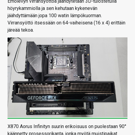
Emolevyn virransyöttöä jäähdytetään 3D-tulostetulla
höyrykammiolla ja sen kehutaan kykenevän
jäähdyttämään jopa 100 watin lämpökuorman.
Virransyöttö itsessään on 64-vaiheisena (16 x 4) erittäin
järeää tekoa.
X870 Aorus Infinityn suurin erikoisuus on puolestaan 90°
käännetty prosessorikanta, jonka myötä muistipaikat