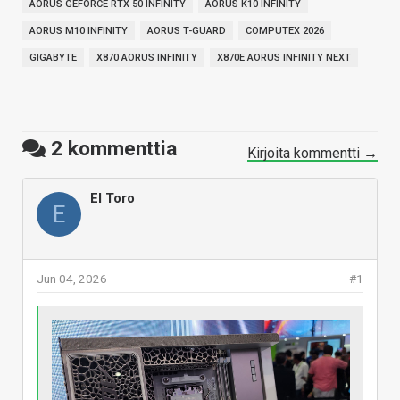
AORUS GEFORCE RTX 50 INFINITY
AORUS K10 INFINITY
AORUS M10 INFINITY
AORUS T-GUARD
COMPUTEX 2026
GIGABYTE
X870 AORUS INFINITY
X870E AORUS INFINITY NEXT
2
kommenttia
Kirjoita kommentti →
El Toro
E
Jun 04, 2026
#1