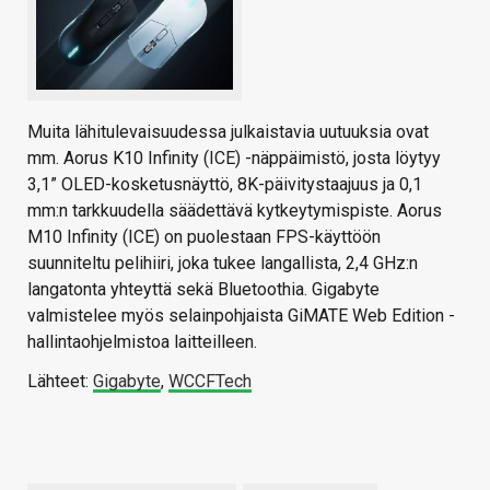
Muita lähitulevaisuudessa julkaistavia uutuuksia ovat
mm. Aorus K10 Infinity (ICE) -näppäimistö, josta löytyy
3,1” OLED-kosketusnäyttö, 8K-päivitystaajuus ja 0,1
mm:n tarkkuudella säädettävä kytkeytymispiste. Aorus
M10 Infinity (ICE) on puolestaan FPS-käyttöön
suunniteltu pelihiiri, joka tukee langallista, 2,4 GHz:n
langatonta yhteyttä sekä Bluetoothia. Gigabyte
valmistelee myös selainpohjaista GiMATE Web Edition -
hallintaohjelmistoa laitteilleen.
Lähteet:
Gigabyte
,
WCCFTech