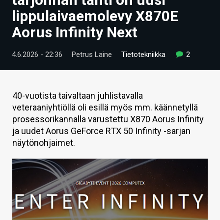
ARTIKKELIT
lippulaivaemolevy X870E
Aorus Infinity Next
VIDEOT
TECHBBS
4.6.2026 - 22:36
Petrus Laine
Tietotekniikka
2
TIETOA
HINTA.FI
40-vuotista taivaltaan juhlistavalla
veteraaniyhtiöllä oli esillä myös mm. käännetyllä
KAUPPA
prosessorikannalla varustettu X870 Aorus Infinity
ja uudet Aorus GeForce RTX 50 Infinity -sarjan
VAIHDA TEEMA
näytönohjaimet.
HAKU