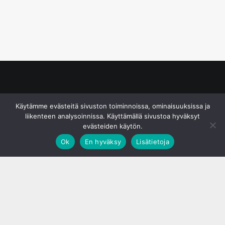
© S&J Media Oy
Käytämme evästeitä sivuston toiminnoissa, ominaisuuksissa ja
liikenteen analysoinnissa. Käyttämällä sivustoa hyväksyt
evästeiden käytön.
Ok
En hyväksy
Lisätietoja
;