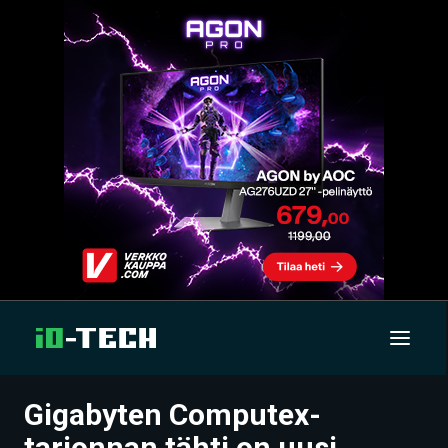
Gigabyten Computex-
UUTISET
tarjonnan tähti on uusi