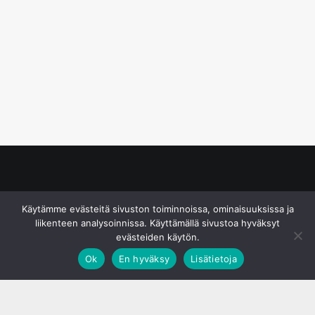
© S&J Media Oy
Käytämme evästeitä sivuston toiminnoissa, ominaisuuksissa ja
liikenteen analysoinnissa. Käyttämällä sivustoa hyväksyt
evästeiden käytön.
Ok
En hyväksy
Lisätietoja
;