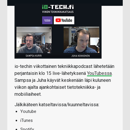
io-techin viikottainen tekniikkapodcast lähetetään
perjantaisin klo 15 live-lähetyksenä
YouTubessa
.
Sampsa ja Juha käyvät keskenään läpi kuluneen
viikon ajalta ajankohtaiset tietotekniikka- ja
mobiiliaiheet.
Jälkikäteen katseltavissa/kuunneltavissa:
Youtube
iTunes
Spotify