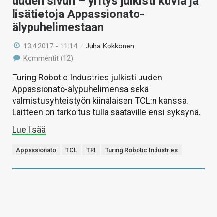
uuden sivun – yritys julkisti kuvia ja
lisätietoja Appassionato-
älypuhelimestaan
13.4.2017 - 11:14
/
Juha Kokkonen
Kommentit (12)
Turing Robotic Industries julkisti uuden
Appassionato-älypuhelimensa sekä
valmistusyhteistyön kiinalaisen TCL:n kanssa.
Laitteen on tarkoitus tulla saataville ensi syksynä.
Lue lisää
Appassionato
TCL
TRI
Turing Robotic Industries