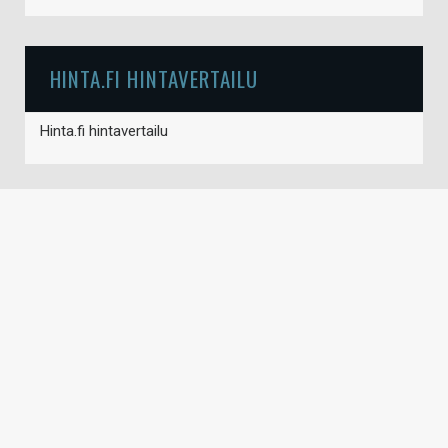
HINTA.FI HINTAVERTAILU
Hinta.fi hintavertailu