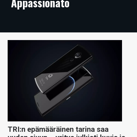
Appassionato
ARTIKKELIT
VIDEOT
TECHBBS
TIETOA
HINTA.FI
KAUPPA
VAIHDA TEEMA
HAKU
TRI:n epämääräinen tarina saa