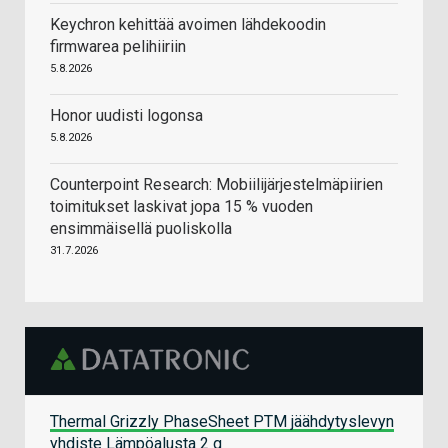
Keychron kehittää avoimen lähdekoodin
firmwarea pelihiiriin
5.8.2026
Honor uudisti logonsa
5.8.2026
Counterpoint Research: Mobiilijärjestelmäpiirien
toimitukset laskivat jopa 15 % vuoden
ensimmäisellä puoliskolla
31.7.2026
Thermal Grizzly PhaseSheet PTM jäähdytyslevyn
yhdiste Lämpöalusta 2 g