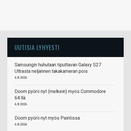
UUTISIA LYHYESTI
Samsungin huhutaan tiputtavan Galaxy S27
Ultrasta neljännen takakameran pois
6.8.2026
Doom pyörii nyt (melkein) myös Commodore
64:llä
6.8.2026
Doom pyörii nyt myös Paintissa
6.8.2026