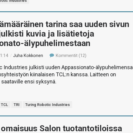
botic Industries
ämääräinen tarina saa uuden sivun
julkisti kuvia ja lisätietoja
onato-älypuhelimestaan
11:14
/
Juha Kokkonen
Kommentit (12)
c Industries julkisti uuden Appassionato-älypuhelimensa
syhteistyön kiinalaisen TCL:n kanssa. Laitteen on
a saataville ensi syksynä.
TCL
TRI
Turing Robotic Industries
 omaisuus Salon tuotantotiloissa