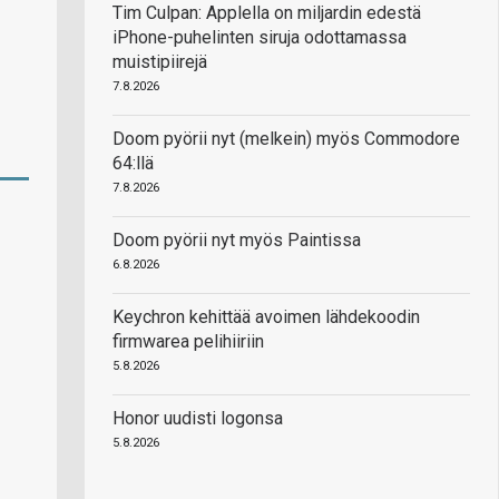
Tim Culpan: Applella on miljardin edestä
iPhone-puhelinten siruja odottamassa
muistipiirejä
7.8.2026
Doom pyörii nyt (melkein) myös Commodore
64:llä
7.8.2026
Doom pyörii nyt myös Paintissa
6.8.2026
Keychron kehittää avoimen lähdekoodin
firmwarea pelihiiriin
5.8.2026
Honor uudisti logonsa
5.8.2026