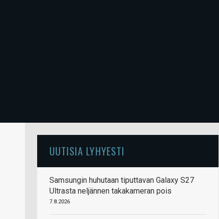
UUTISIA LYHYESTI
Samsungin huhutaan tiputtavan Galaxy S27
Ultrasta neljännen takakameran pois
7.8.2026