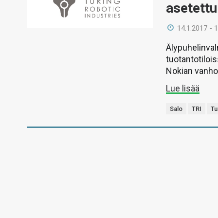
asetettu
14.1.2017 - 
Älypuhelinval
tuotantotiloi
Nokian vanhoi
Lue lisää
Salo
TRI
Tu