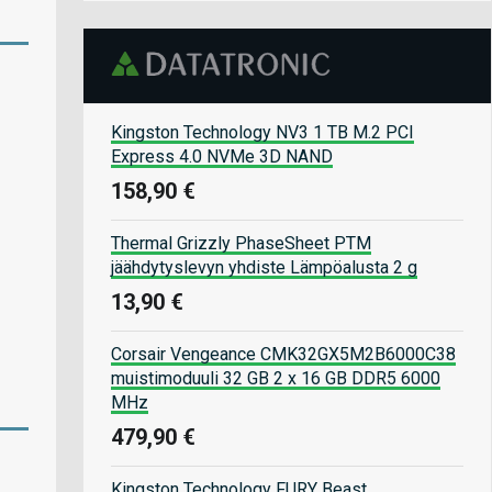
Kingston Technology NV3 1 TB M.2 PCI
Express 4.0 NVMe 3D NAND
158,90 €
Thermal Grizzly PhaseSheet PTM
jäähdytyslevyn yhdiste Lämpöalusta 2 g
13,90 €
Corsair Vengeance CMK32GX5M2B6000C38
muistimoduuli 32 GB 2 x 16 GB DDR5 6000
MHz
479,90 €
Kingston Technology FURY Beast