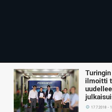
Turingin
ilmoitti
uudellee
julkaisu
17.7.2018 - 