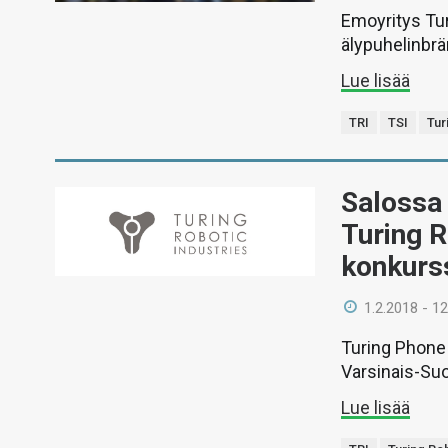
Emoyritys Tur
älypuhelinbrä
Lue lisää
TRI
TSI
Tur
Salossa
Turing R
konkurs
1.2.2018 - 12
Turing Phone 
Varsinais-Su
Lue lisää