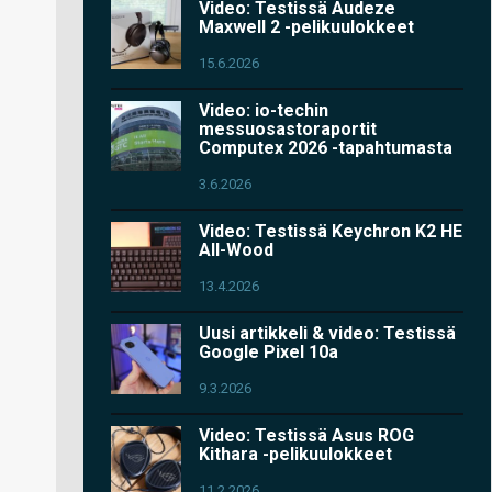
Video: Testissä Audeze
Maxwell 2 -pelikuulokkeet
15.6.2026
Video: io-techin
messuosastoraportit
Computex 2026 -tapahtumasta
3.6.2026
Video: Testissä Keychron K2 HE
All-Wood
13.4.2026
Uusi artikkeli & video: Testissä
Google Pixel 10a
9.3.2026
Video: Testissä Asus ROG
Kithara -pelikuulokkeet
11.2.2026