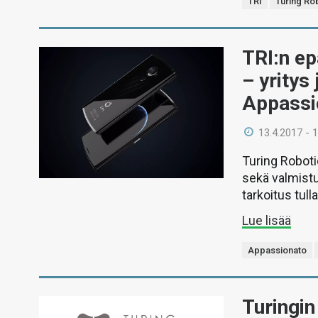
TRI
Turing Ro
TRI:n ep
– yritys 
Appassi
13.4.2017 - 
Turing Roboti
sekä valmistu
tarkoitus tull
Lue lisää
Appassionato
Turingin