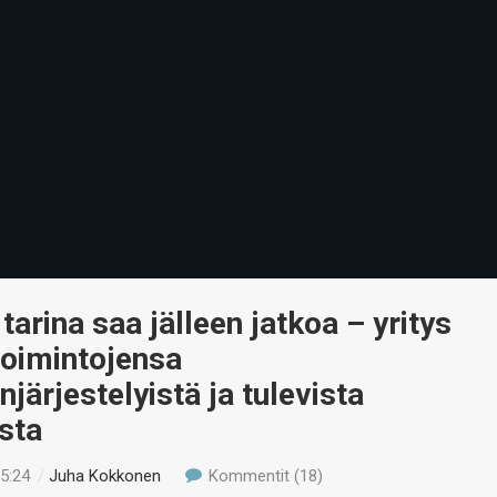
 tarina saa jälleen jatkoa – yritys
 toimintojensa
njärjestelyistä ja tulevista
ista
15:24
/
Juha Kokkonen
Kommentit (18)