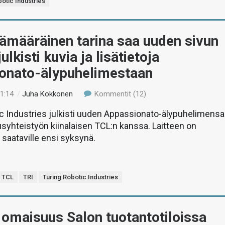
botic Industries
ämääräinen tarina saa uuden sivun
julkisti kuvia ja lisätietoja
onato-älypuhelimestaan
11:14
/
Juha Kokkonen
Kommentit (12)
c Industries julkisti uuden Appassionato-älypuhelimensa
syhteistyön kiinalaisen TCL:n kanssa. Laitteen on
a saataville ensi syksynä.
TCL
TRI
Turing Robotic Industries
 omaisuus Salon tuotantotiloissa