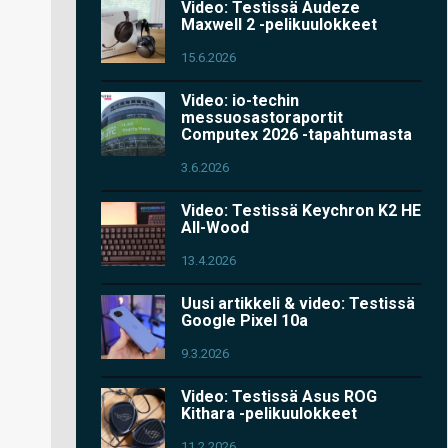
Video: Testissä Audeze
Maxwell 2 -pelikuulokkeet
15.6.2026
Video: io-techin
messuosastoraportit
Computex 2026 -tapahtumasta
3.6.2026
Video: Testissä Keychron K2 HE
All-Wood
13.4.2026
Uusi artikkeli & video: Testissä
Google Pixel 10a
9.3.2026
Video: Testissä Asus ROG
Kithara -pelikuulokkeet
11.2.2026