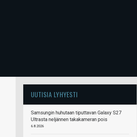
UUTISIA LYHYESTI
Samsungin huhutaan tiputtavan Galaxy S27
Ultrasta neljännen takakameran pois
6.8.2026