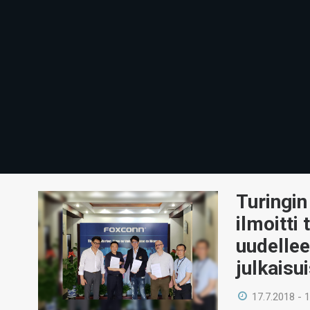
Turingin
ilmoitti
uudellee
julkaisu
17.7.2018 - 