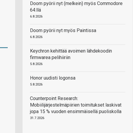
Doom pyörii nyt (melkein) myös Commodore
64:llä
6.8.2026
Doom pyörii nyt myös Paintissa
6.8.2026
Keychron kehittää avoimen lähdekoodin
firmwarea pelihiiriin
5.8.2026
Honor uudisti logonsa
5.8.2026
Counterpoint Research:
Mobiilijärjestelmäpiirien toimitukset laskivat
jopa 15 % vuoden ensimmäisellä puoliskolla
31.7.2026