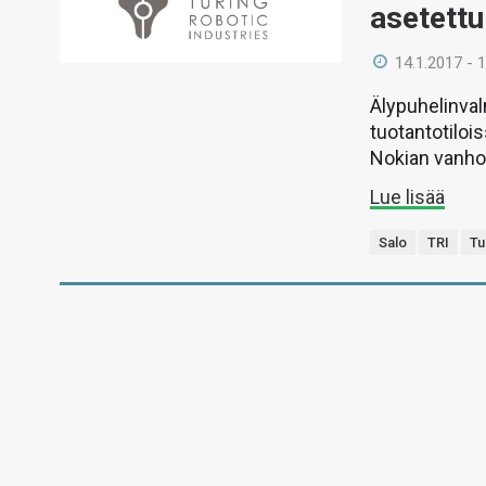
asetettu
14.1.2017 - 
Älypuhelinval
tuotantotiloi
Nokian vanhoi
Lue lisää
Salo
TRI
Tu