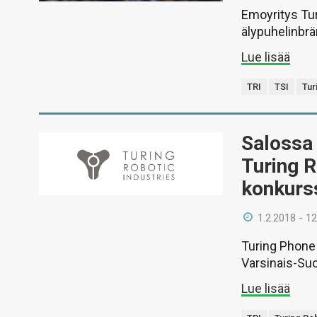
Emoyritys Tur
älypuhelinbrä
Lue lisää
TRI
TSI
Tur
Salossa
Turing R
konkurs
1.2.2018 - 12
Turing Phone 
Varsinais-Su
Lue lisää