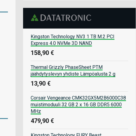
Kingston Technology NV3 1 TB M.2 PCI
Express 4.0 NVMe 3D NAND
158,90 €
Thermal Grizzly PhaseSheet PTM
jäähdytyslevyn yhdiste Lämpöalusta 2 g
13,90 €
Corsair Vengeance CMK32GX5M2B6000C38
muistimoduuli 32 GB 2 x 16 GB DDR5 6000
MHz
479,90 €
Kingston Technology FURY Beast