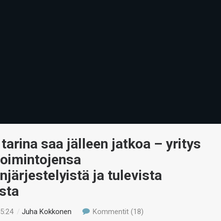
 tarina saa jälleen jatkoa – yritys
 toimintojensa
njärjestelyistä ja tulevista
ista
15:24
/
Juha Kokkonen
Kommentit (18)