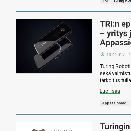
TRI
Turing Ro
TRI:n ep
– yritys 
Appassi
13.4.2017 - 
Turing Roboti
sekä valmistu
tarkoitus tull
Lue lisää
Appassionato
Turingin