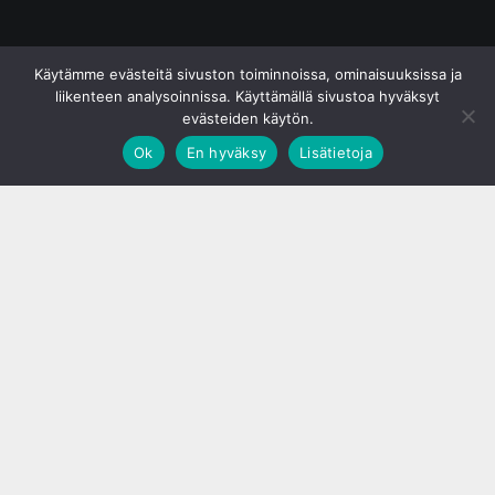
© S&J Media Oy
Käytämme evästeitä sivuston toiminnoissa, ominaisuuksissa ja
liikenteen analysoinnissa. Käyttämällä sivustoa hyväksyt
evästeiden käytön.
Ok
En hyväksy
Lisätietoja
;