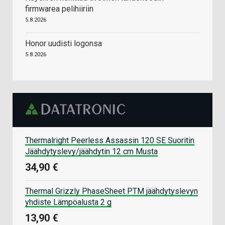
firmwarea pelihiiriin
5.8.2026
Honor uudisti logonsa
5.8.2026
Thermalright Peerless Assassin 120 SE Suoritin
Jäähdytyslevy/jäähdytin 12 cm Musta
34,90 €
Thermal Grizzly PhaseSheet PTM jäähdytyslevyn
yhdiste Lämpöalusta 2 g
13,90 €