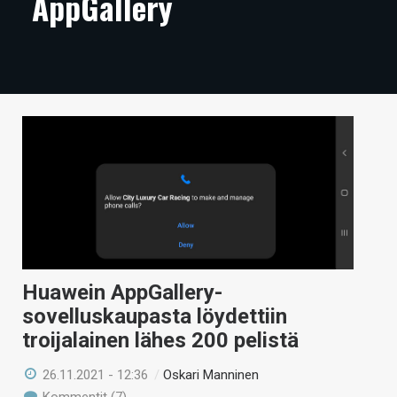
AppGallery
ARTIKKELIT
VIDEOT
TECHBBS
TIETOA
HINTA.FI
KAUPPA
VAIHDA TEEMA
Huawein AppGallery-
sovelluskaupasta löydettiin
HAKU
troijalainen lähes 200 pelistä
26.11.2021 - 12:36
/
Oskari Manninen
Kommentit (7)