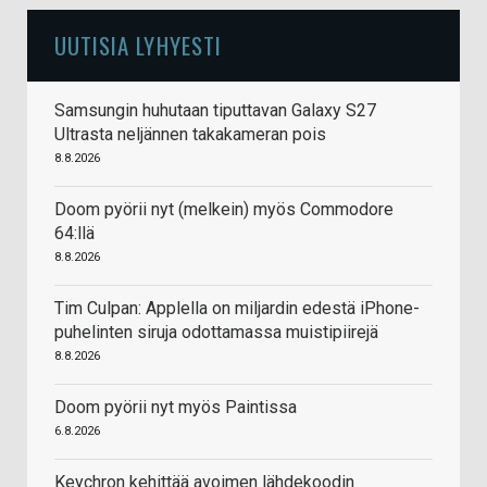
UUTISIA LYHYESTI
Samsungin huhutaan tiputtavan Galaxy S27
Ultrasta neljännen takakameran pois
8.8.2026
Doom pyörii nyt (melkein) myös Commodore
64:llä
8.8.2026
Tim Culpan: Applella on miljardin edestä iPhone-
puhelinten siruja odottamassa muistipiirejä
8.8.2026
Doom pyörii nyt myös Paintissa
6.8.2026
Keychron kehittää avoimen lähdekoodin