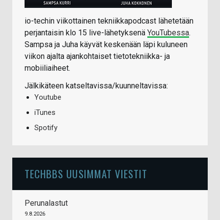
io-techin viikottainen tekniikkapodcast lähetetään
perjantaisin klo 15 live-lähetyksenä
YouTubessa
.
Sampsa ja Juha käyvät keskenään läpi kuluneen
viikon ajalta ajankohtaiset tietotekniikka- ja
mobiiliaiheet.
Jälkikäteen katseltavissa/kuunneltavissa:
Youtube
iTunes
Spotify
TECHBBS UUSIMMAT VIESTIT
Perunalastut
9.8.2026