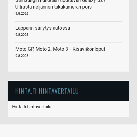
Samsungin huhutaan tiputtavan Galaxy S27
Ultrasta neljännen takakameran pois
9.8.2026
Läppärin säilytys autossa
9.8.2026
Moto GP, Moto 2, Moto 3 - Kisaviikonloput
9.8.2026
HINTA.FI HINTAVERTAILU
Hinta.fi hintavertailu