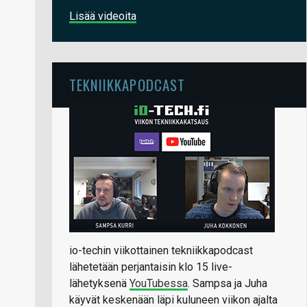
Lisää videoita
TEKNIIKKAPODCAST
io-techin viikottainen tekniikkapodcast
lähetetään perjantaisin klo 15 live-
lähetyksenä
YouTubessa
. Sampsa ja Juha
käyvät keskenään läpi kuluneen viikon ajalta