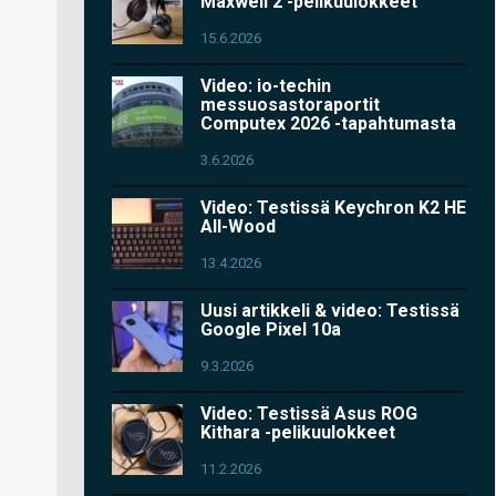
Maxwell 2 -pelikuulokkeet
15.6.2026
Video: io-techin
messuosastoraportit
Computex 2026 -tapahtumasta
3.6.2026
Video: Testissä Keychron K2 HE
All-Wood
13.4.2026
Uusi artikkeli & video: Testissä
Google Pixel 10a
9.3.2026
Video: Testissä Asus ROG
Kithara -pelikuulokkeet
11.2.2026