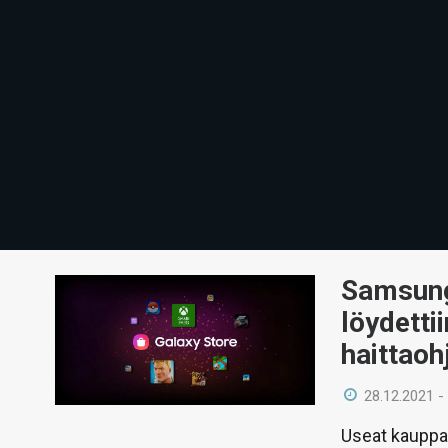
Samsung
löydettii
haittaoh
28.12.2021 -
Useat kauppa