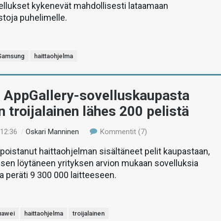
ellukset kykenevät mahdollisesti lataamaan
stoja puhelimelle.
Samsung
haittaohjelma
 AppGallery-sovelluskaupasta
in troijalainen lähes 200 pelistä
 12:36
/
Oskari Manninen
Kommentit (7)
poistanut haittaohjelman sisältäneet pelit kaupastaan,
aisen löytäneen yrityksen arvion mukaan sovelluksia
ta peräti 9 300 000 laitteeseen.
uawei
haittaohjelma
troijalainen