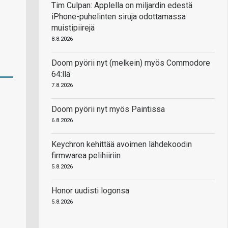
Tim Culpan: Applella on miljardin edestä
iPhone-puhelinten siruja odottamassa
muistipiirejä
8.8.2026
Doom pyörii nyt (melkein) myös Commodore
64:llä
7.8.2026
Doom pyörii nyt myös Paintissa
6.8.2026
Keychron kehittää avoimen lähdekoodin
firmwarea pelihiiriin
5.8.2026
Honor uudisti logonsa
5.8.2026