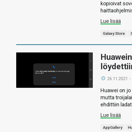
kopioivat sov
haittaohjelmi
Lue lisää
Galaxy Store
Huawein
löydetti
26.11.2021 -
Huawei on jo 
mutta troijal
ehdittiin lada
Lue lisää
AppGallery
H