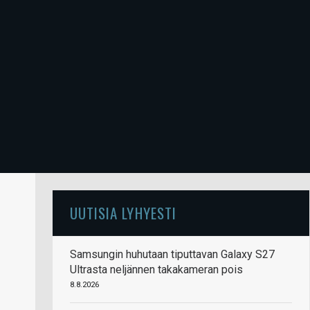
UUTISIA LYHYESTI
Samsungin huhutaan tiputtavan Galaxy S27
Ultrasta neljännen takakameran pois
8.8.2026