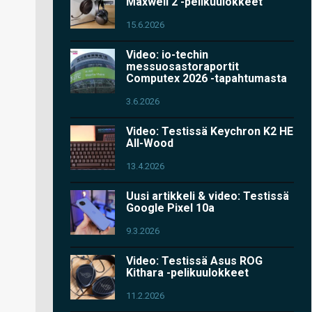
Maxwell 2 -pelikuulokkeet
15.6.2026
Video: io-techin
messuosastoraportit
Computex 2026 -tapahtumasta
3.6.2026
Video: Testissä Keychron K2 HE
All-Wood
13.4.2026
Uusi artikkeli & video: Testissä
Google Pixel 10a
9.3.2026
Video: Testissä Asus ROG
Kithara -pelikuulokkeet
11.2.2026