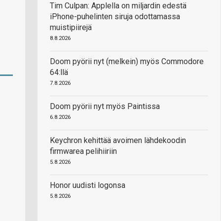
Tim Culpan: Applella on miljardin edestä
iPhone-puhelinten siruja odottamassa
muistipiirejä
8.8.2026
Doom pyörii nyt (melkein) myös Commodore
64:llä
7.8.2026
Doom pyörii nyt myös Paintissa
6.8.2026
Keychron kehittää avoimen lähdekoodin
firmwarea pelihiiriin
5.8.2026
Honor uudisti logonsa
5.8.2026