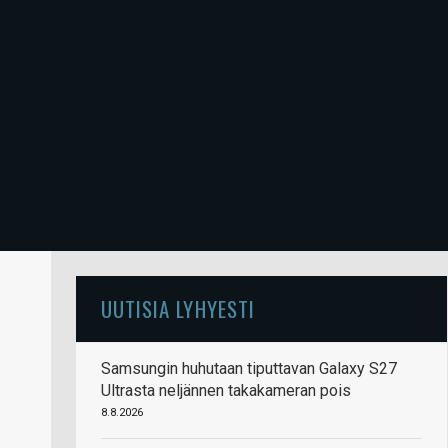
UUTISIA LYHYESTI
Samsungin huhutaan tiputtavan Galaxy S27
Ultrasta neljännen takakameran pois
8.8.2026