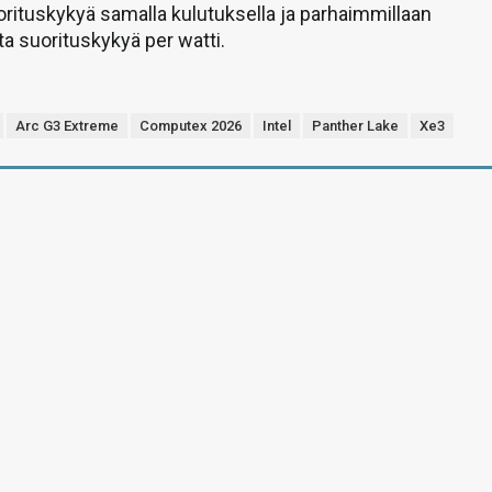
ituskykyä samalla kulutuksella ja parhaimmillaan
ta suorituskykyä per watti.
Arc G3 Extreme
Computex 2026
Intel
Panther Lake
Xe3