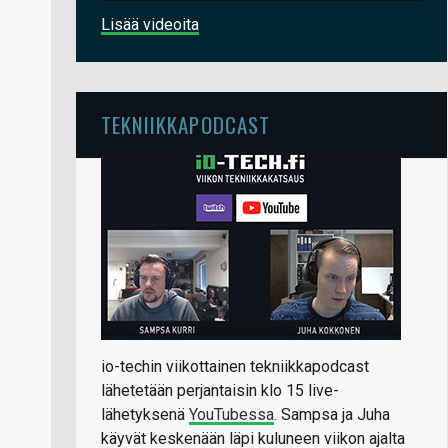
Lisää videoita
TEKNIIKKAPODCAST
io-techin viikottainen tekniikkapodcast
lähetetään perjantaisin klo 15 live-
lähetyksenä
YouTubessa
. Sampsa ja Juha
käyvät keskenään läpi kuluneen viikon ajalta