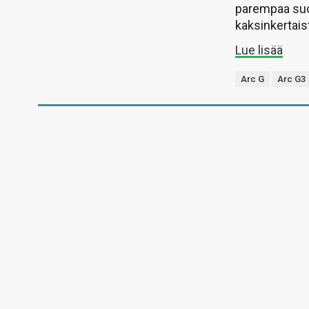
parempaa suor
kaksinkertais
Lue lisää
Arc G
Arc G3