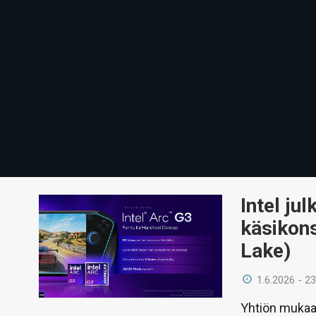
Intel ju
käsikons
Lake)
1.6.2026 - 23
Yhtiön mukaan