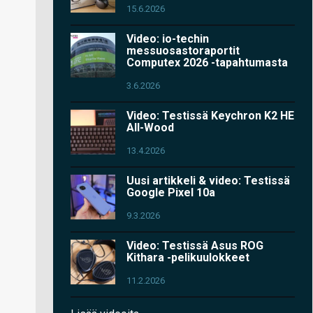
15.6.2026
Video: io-techin
messuosastoraportit
Computex 2026 -tapahtumasta
3.6.2026
Video: Testissä Keychron K2 HE
All-Wood
13.4.2026
Uusi artikkeli & video: Testissä
Google Pixel 10a
9.3.2026
Video: Testissä Asus ROG
Kithara -pelikuulokkeet
11.2.2026