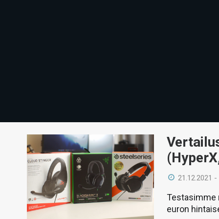
Vertailu
(HyperX,
21.12.2021 -
Testasimme m
euron hintaise