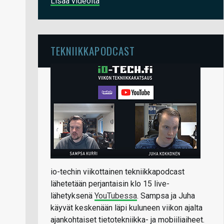
Lisää videoita
TEKNIIKKAPODCAST
io-techin viikottainen tekniikkapodcast
lähetetään perjantaisin klo 15 live-
lähetyksenä
YouTubessa
. Sampsa ja Juha
käyvät keskenään läpi kuluneen viikon ajalta
ajankohtaiset tietotekniikka- ja mobiiliaiheet.