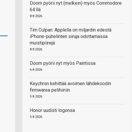
Doom pyörii nyt (melkein) myös Commodore
64:llä
8.8.2026
Tim Culpan: Applella on miljardin edestä
iPhone-puhelinten siruja odottamassa
muistipiirejä
8.8.2026
Doom pyörii nyt myös Paintissa
6.8.2026
Keychron kehittää avoimen lähdekoodin
firmwarea pelihiiriin
5.8.2026
Honor uudisti logonsa
5.8.2026