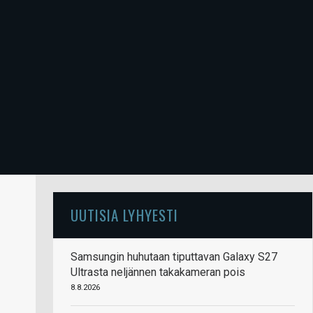
UUTISIA LYHYESTI
Samsungin huhutaan tiputtavan Galaxy S27
Ultrasta neljännen takakameran pois
8.8.2026