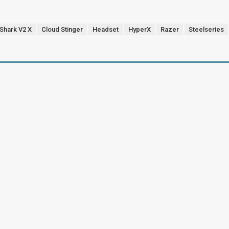
Shark V2 X
Cloud Stinger
Headset
HyperX
Razer
Steelseries