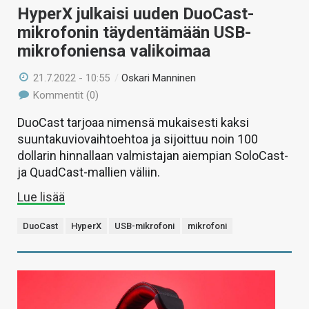
HyperX julkaisi uuden DuoCast-
mikrofonin täydentämään USB-
mikrofoniensa valikoimaa
21.7.2022 - 10:55
/
Oskari Manninen
Kommentit (0)
DuoCast tarjoaa nimensä mukaisesti kaksi
suuntakuviovaihtoehtoa ja sijoittuu noin 100
dollarin hinnallaan valmistajan aiempian SoloCast-
ja QuadCast-mallien väliin.
Lue lisää
DuoCast
HyperX
USB-mikrofoni
mikrofoni