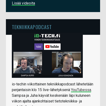
Lisää videoita
TEKNIIKKAPODCAST
io-techin viikottainen tekniikkapodcast lähetetään
perjantaisin klo 15 live-lähetyksenä
YouTubessa
.
Sampsa ja Juha käyvät keskenään läpi kuluneen
viikon ajalta ajankohtaiset tietotekniikka- ja