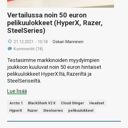
Vertailussa noin 50 euron
pelikuulokkeet (HyperX, Razer,
SteelSeries)
21.12.2021 - 10:18
/
Oskari Manninen
Kommentit (18)
Testasimme markkinoiden myydyimpien
joukkoon kuuluvat noin 50 euron hintaiset
pelikuulokkeet HyperX:ltä, Razeriltä ja
SteelSeriseiltä.
Lue lisää
Arctis 1
BlackShark V2 X
Cloud Stinger
Headset
HyperX
Razer
Steelseries
pelikuulokkeet