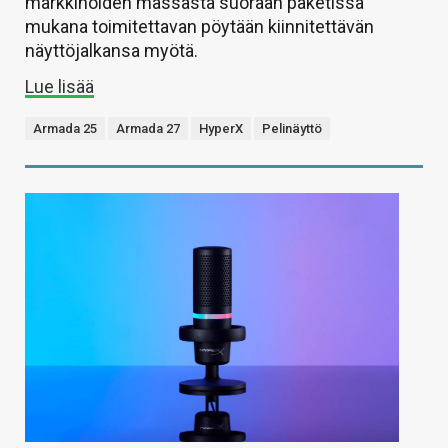
markkinoiden massasta suoraan paketissa
mukana toimitettavan pöytään kiinnitettävän
näyttöjalkansa myötä.
Lue lisää
Armada 25
Armada 27
HyperX
Pelinäyttö