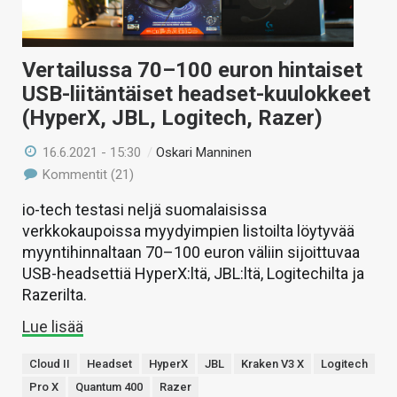
Vertailussa 70–100 euron hintaiset
USB-liitäntäiset headset-kuulokkeet
(HyperX, JBL, Logitech, Razer)
16.6.2021 - 15:30
/
Oskari Manninen
Kommentit (21)
io-tech testasi neljä suomalaisissa
verkkokaupoissa myydyimpien listoilta löytyvää
myyntihinnaltaan 70–100 euron väliin sijoittuvaa
USB-headsettiä HyperX:ltä, JBL:ltä, Logitechilta ja
Razerilta.
Lue lisää
Cloud II
Headset
HyperX
JBL
Kraken V3 X
Logitech
Pro X
Quantum 400
Razer