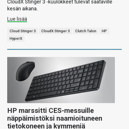
CloudX Stinger 3 -kuulokkeet tulevat saataville
kesän aikana.
Lue lisää
Cloud Stinger 3
CloudX Stinger 3
Clutch Talon
HP
HyperX
HP marssitti CES-messuille
näppäimistöksi naamioituneen
tietokoneen ja kymmeniä