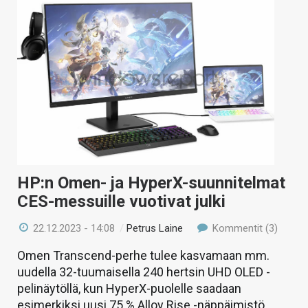
HP:n Omen- ja HyperX-suunnitelmat
CES-messuille vuotivat julki
22.12.2023 - 14:08
/
Petrus Laine
Kommentit (3)
Omen Transcend-perhe tulee kasvamaan mm.
uudella 32-tuumaisella 240 hertsin UHD OLED -
pelinäytöllä, kun HyperX-puolelle saadaan
esimerkiksi uusi 75 % Alloy Rise -näppäimistö.