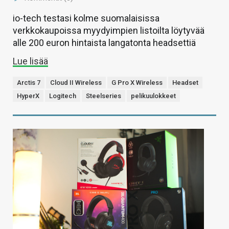
io-tech testasi kolme suomalaisissa
verkkokaupoissa myydyimpien listoilta löytyvää
alle 200 euron hintaista langatonta headsettiä
Lue lisää
Arctis 7
Cloud II Wireless
G Pro X Wireless
Headset
HyperX
Logitech
Steelseries
pelikuulokkeet