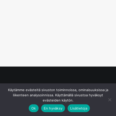
© S&J Media Oy
Käytämme evästeitä sivuston toiminnoissa, ominaisuuksissa ja
liikenteen analysoinnissa. Käyttämällä sivustoa hyväksyt
evästeiden käytön.
Ok
En hyväksy
Lisätietoja