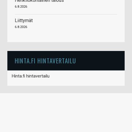
Henkilökohtainen talous
6.8.2026
Liittymät
6.8.2026
HINTA.FI HINTAVERTAILU
Hinta.fi hintavertailu