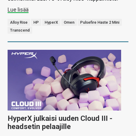
Lue lisää
Alloy Rise
HP
HyperX
Omen
Pulsefire Haste 2 Mini
Transcend
HyperX julkaisi uuden Cloud III -
headsetin pelaajille