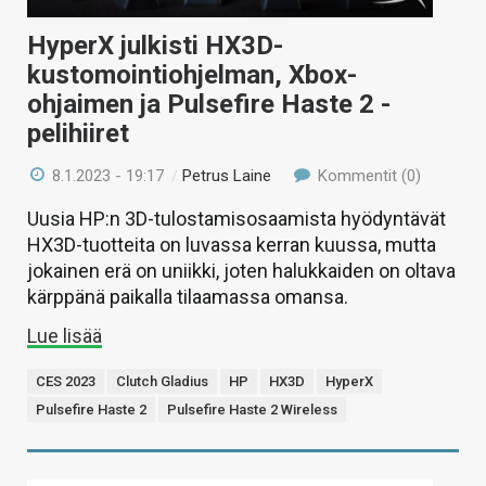
HyperX julkisti HX3D-
kustomointiohjelman, Xbox-
ohjaimen ja Pulsefire Haste 2 -
pelihiiret
8.1.2023 - 19:17
/
Petrus Laine
Kommentit (0)
Uusia HP:n 3D-tulostamisosaamista hyödyntävät
HX3D-tuotteita on luvassa kerran kuussa, mutta
jokainen erä on uniikki, joten halukkaiden on oltava
kärppänä paikalla tilaamassa omansa.
Lue lisää
CES 2023
Clutch Gladius
HP
HX3D
HyperX
Pulsefire Haste 2
Pulsefire Haste 2 Wireless