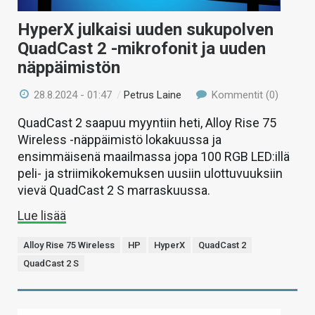
HyperX julkaisi uuden sukupolven
QuadCast 2 -mikrofonit ja uuden
näppäimistön
28.8.2024 - 01:47
/
Petrus Laine
Kommentit (0)
QuadCast 2 saapuu myyntiin heti, Alloy Rise 75
Wireless -näppäimistö lokakuussa ja
ensimmäisenä maailmassa jopa 100 RGB LED:illä
peli- ja striimikokemuksen uusiin ulottuvuuksiin
vievä QuadCast 2 S marraskuussa.
Lue lisää
Alloy Rise 75 Wireless
HP
HyperX
QuadCast 2
QuadCast 2 S