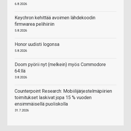
6.8.2026
Keychron kehittää avoimen lähdekoodin
firmwarea pelihiiriin
5.8.2026
Honor uudisti logonsa
5.8.2026
Doom pyörii nyt (melkein) myös Commodore
64:llä
3.8.2026
Counterpoint Research: Mobiilijärjestelmäpiirien
toimitukset laskivat jopa 15 % vuoden
ensimmäisellä puoliskolla
31.7.2026