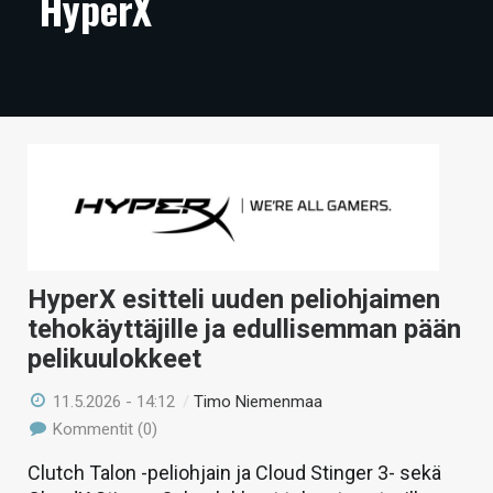
HyperX
ARTIKKELIT
VIDEOT
TECHBBS
TIETOA
HINTA.FI
KAUPPA
HyperX esitteli uuden peliohjaimen
VAIHDA TEEMA
tehokäyttäjille ja edullisemman pään
pelikuulokkeet
11.5.2026 - 14:12
/
Timo Niemenmaa
HAKU
Kommentit (0)
Clutch Talon -peliohjain ja Cloud Stinger 3- sekä