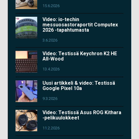
15.6.2026
Video: io-techin
messuosastoraportit Computex
2026 -tapahtumasta
3.6.2026
Video: Testissä Keychron K2 HE
All-Wood
13.4.2026
Uusi artikkeli & video: Testissä
Google Pixel 10a
9.3.2026
Video: Testissä Asus ROG Kithara
-pelikuulokkeet
11.2.2026