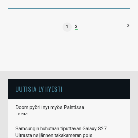
1
2
UUTISIA LYHYESTI
Doom pyörii nyt myös Paintissa
6.8.2026
Samsungin huhutaan tiputtavan Galaxy S27
Ultrasta neljännen takakameran pois