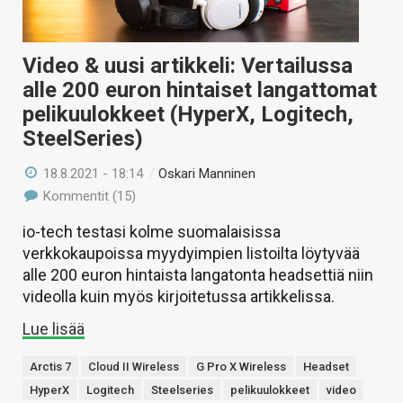
Video & uusi artikkeli: Vertailussa
alle 200 euron hintaiset langattomat
pelikuulokkeet (HyperX, Logitech,
SteelSeries)
18.8.2021 - 18:14
/
Oskari Manninen
Kommentit (15)
io-tech testasi kolme suomalaisissa
verkkokaupoissa myydyimpien listoilta löytyvää
alle 200 euron hintaista langatonta headsettiä niin
videolla kuin myös kirjoitetussa artikkelissa.
Lue lisää
Arctis 7
Cloud II Wireless
G Pro X Wireless
Headset
HyperX
Logitech
Steelseries
pelikuulokkeet
video