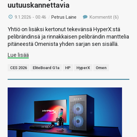
uutuuskannettavia
9.1.2026 - 00:46
/
Petrus Laine
Kommentit (6)
Yhtiö on lisäksi kertonut tekevänsä HyperX:stä
pelibrändinsä ja rinnakkaisen pelibrändin manttelia
pitäneestä Omenista yhden sarjan sen sisällä.
Lue lisää
CES 2026
EliteBoard G1a
HP
HyperX
Omen