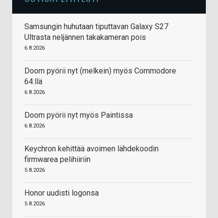
Samsungin huhutaan tiputtavan Galaxy S27
Ultrasta neljännen takakameran pois
6.8.2026
Doom pyörii nyt (melkein) myös Commodore
64:llä
6.8.2026
Doom pyörii nyt myös Paintissa
6.8.2026
Keychron kehittää avoimen lähdekoodin
firmwarea pelihiiriin
5.8.2026
Honor uudisti logonsa
5.8.2026