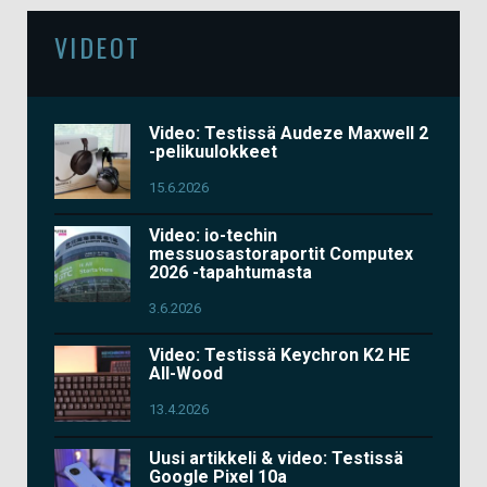
VIDEOT
Video: Testissä Audeze Maxwell 2
-pelikuulokkeet
15.6.2026
Video: io-techin
messuosastoraportit Computex
2026 -tapahtumasta
3.6.2026
Video: Testissä Keychron K2 HE
All-Wood
13.4.2026
Uusi artikkeli & video: Testissä
Google Pixel 10a