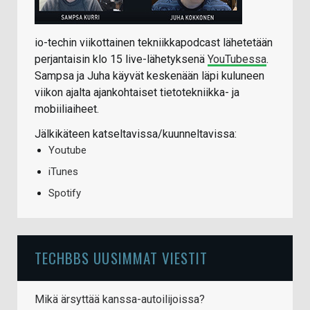
io-techin viikottainen tekniikkapodcast lähetetään
perjantaisin klo 15 live-lähetyksenä
YouTubessa
.
Sampsa ja Juha käyvät keskenään läpi kuluneen
viikon ajalta ajankohtaiset tietotekniikka- ja
mobiiliaiheet.
Jälkikäteen katseltavissa/kuunneltavissa:
Youtube
iTunes
Spotify
TECHBBS UUSIMMAT VIESTIT
Mikä ärsyttää kanssa-autoilijoissa?