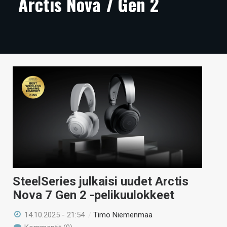
Arctis Nova 7 Gen 2
ARTIKKELIT
VIDEOT
TECHBBS
TIETOA
HINTA.FI
KAUPPA
VAIHDA TEEMA
SteelSeries julkaisi uudet Arctis
HAKU
Nova 7 Gen 2 -pelikuulokkeet
14.10.2025 - 21:54
/
Timo Niemenmaa