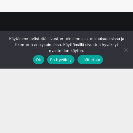
© S&J Media Oy
Käytämme evästeitä sivuston toiminnoissa, ominaisuuksissa ja
liikenteen analysoinnissa. Käyttämällä sivustoa hyväksyt
evästeiden käytön.
Ok
En hyväksy
Lisätietoja
;