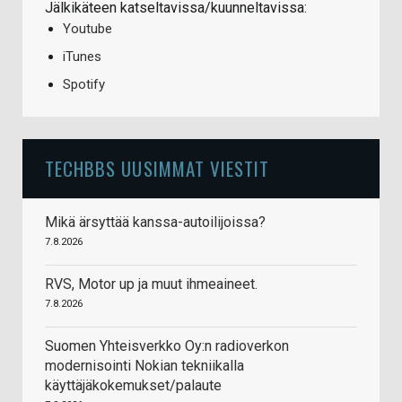
Jälkikäteen katseltavissa/kuunneltavissa:
Youtube
iTunes
Spotify
TECHBBS UUSIMMAT VIESTIT
Mikä ärsyttää kanssa-autoilijoissa?
7.8.2026
RVS, Motor up ja muut ihmeaineet.
7.8.2026
Suomen Yhteisverkko Oy:n radioverkon
modernisointi Nokian tekniikalla
käyttäjäkokemukset/palaute