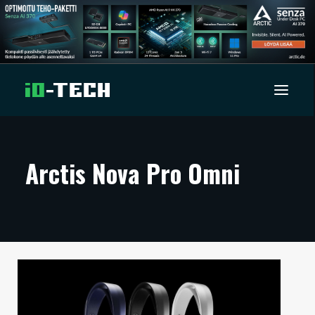
UUTISET
Arctis Nova Pro Omni
ARTIKKELIT
VIDEOT
TECHBBS
TIETOA
HINTA.FI