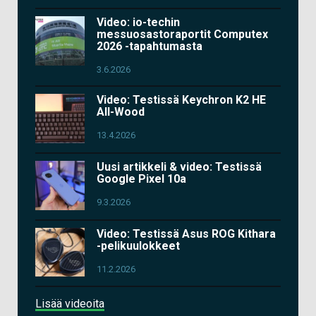
Video: io-techin
messuosastoraportit Computex
2026 -tapahtumasta
3.6.2026
Video: Testissä Keychron K2 HE
All-Wood
13.4.2026
Uusi artikkeli & video: Testissä
Google Pixel 10a
9.3.2026
Video: Testissä Asus ROG Kithara
-pelikuulokkeet
11.2.2026
Lisää videoita