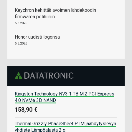
Keychron kehittää avoimen lähdekoodin
firmwarea pelihiiriin
5.8.2026
Honor uudisti logonsa
5.8.2026
Kingston Technology NV3 1 TB M.2 PCI Express
4.0 NVMe 3D NAND
158,90 €
Thermal Grizzly PhaseSheet PTM jäähdytyslevyn
yhdiste Lämpöalusta 2 g