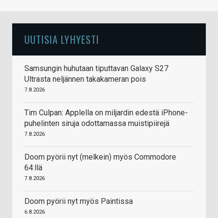
UUTISIA LYHYESTI
Samsungin huhutaan tiputtavan Galaxy S27
Ultrasta neljännen takakameran pois
7.8.2026
Tim Culpan: Applella on miljardin edestä iPhone-
puhelinten siruja odottamassa muistipiirejä
7.8.2026
Doom pyörii nyt (melkein) myös Commodore
64:llä
7.8.2026
Doom pyörii nyt myös Paintissa
6.8.2026