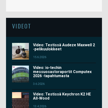
VIDEOT
Video: Testissä Audeze Maxwell 2
-pelikuulokkeet
15.6.2026
Video: io-techin
messuosastoraportit Computex
2026 -tapahtumasta
3.6.2026
Video: Testissä Keychron K2 HE
All-Wood
13.4.2026