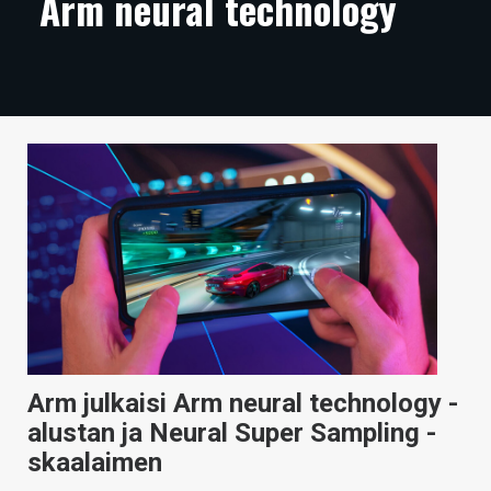
Arm neural technology
ARTIKKELIT
VIDEOT
TECHBBS
TIETOA
HINTA.FI
KAUPPA
VAIHDA TEEMA
Arm julkaisi Arm neural technology -
HAKU
alustan ja Neural Super Sampling -
skaalaimen