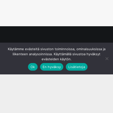
© S&J Media Oy
Käytämme evästeitä sivuston toiminnoissa, ominaisuuksissa ja
liikenteen analysoinnissa. Käyttämällä sivustoa hyväksyt
evästeiden käytön.
Ok
En hyväksy
Lisätietoja
;