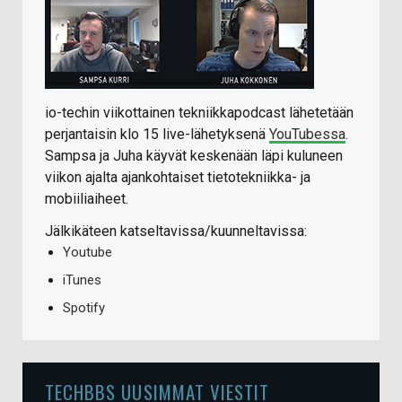
io-techin viikottainen tekniikkapodcast lähetetään
perjantaisin klo 15 live-lähetyksenä
YouTubessa
.
Sampsa ja Juha käyvät keskenään läpi kuluneen
viikon ajalta ajankohtaiset tietotekniikka- ja
mobiiliaiheet.
Jälkikäteen katseltavissa/kuunneltavissa:
Youtube
iTunes
Spotify
TECHBBS UUSIMMAT VIESTIT