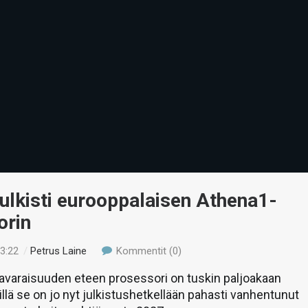
julkisti eurooppalaisen Athena1-
orin
13:22
/
Petrus Laine
Kommentit (0)
varaisuuden eteen prosessori on tuskin paljoakaan
llä se on jo nyt julkistushetkellään pahasti vanhentunut