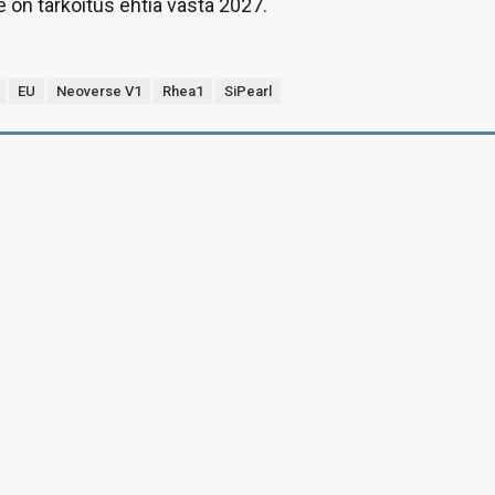
e on tarkoitus ehtiä vasta 2027.
EU
Neoverse V1
Rhea1
SiPearl