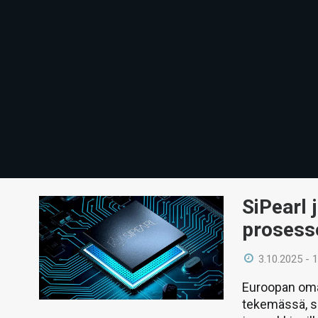
SiPearl 
prosess
3.10.2025 - 
Euroopan oma
tekemässä, si