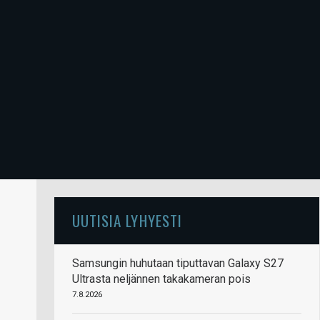
UUTISIA LYHYESTI
Samsungin huhutaan tiputtavan Galaxy S27
Ultrasta neljännen takakameran pois
7.8.2026