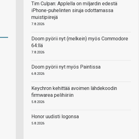
Tim Culpan: Applella on miljardin edestä
iPhone-puhelinten siruja odottamassa
muistipiirejä
7.8.2026
Doom pyörii nyt (melkein) myös Commodore
64:llä
7.8.2026
Doom pyörii nyt myös Paintissa
6.8.2026
Keychron kehittää avoimen lähdekoodin
firmwarea pelihiiriin
5.8.2026
Honor uudisti logonsa
5.8.2026