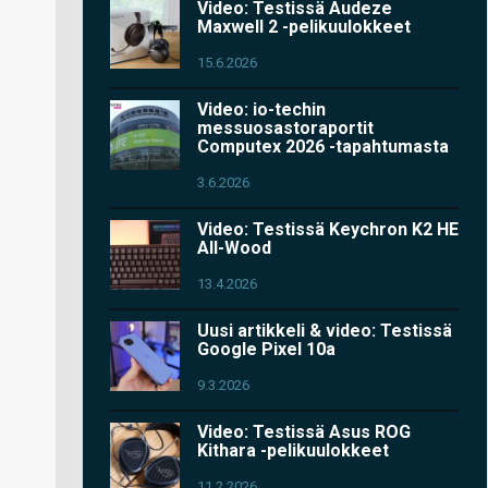
Video: Testissä Audeze
Maxwell 2 -pelikuulokkeet
15.6.2026
Video: io-techin
messuosastoraportit
Computex 2026 -tapahtumasta
3.6.2026
Video: Testissä Keychron K2 HE
All-Wood
13.4.2026
Uusi artikkeli & video: Testissä
Google Pixel 10a
9.3.2026
Video: Testissä Asus ROG
Kithara -pelikuulokkeet
11.2.2026