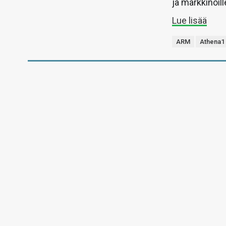
ja markkinoill
Lue lisää
ARM
Athena1