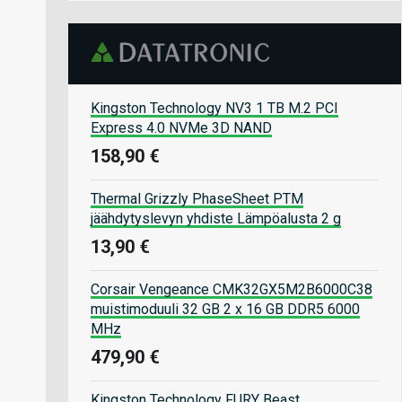
Kingston Technology NV3 1 TB M.2 PCI
Express 4.0 NVMe 3D NAND
158,90 €
Thermal Grizzly PhaseSheet PTM
jäähdytyslevyn yhdiste Lämpöalusta 2 g
13,90 €
Corsair Vengeance CMK32GX5M2B6000C38
muistimoduuli 32 GB 2 x 16 GB DDR5 6000
MHz
479,90 €
Kingston Technology FURY Beast