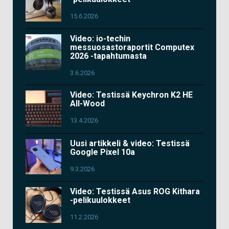
15.6.2026
Video: io-techin
messuosastoraportit Computex
2026 -tapahtumasta
3.6.2026
Video: Testissä Keychron K2 HE
All-Wood
13.4.2026
Uusi artikkeli & video: Testissä
Google Pixel 10a
9.3.2026
Video: Testissä Asus ROG Kithara
-pelikuulokkeet
11.2.2026