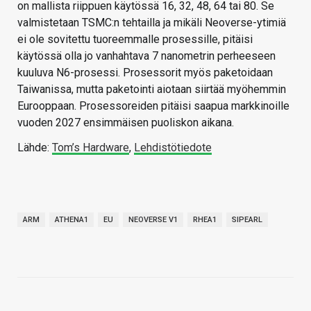
on mallista riippuen käytössä 16, 32, 48, 64 tai 80. Se
valmistetaan TSMC:n tehtailla ja mikäli Neoverse-ytimiä
ei ole sovitettu tuoreemmalle prosessille, pitäisi
käytössä olla jo vanhahtava 7 nanometrin perheeseen
kuuluva N6-prosessi. Prosessorit myös paketoidaan
Taiwanissa, mutta paketointi aiotaan siirtää myöhemmin
Eurooppaan. Prosessoreiden pitäisi saapua markkinoille
vuoden 2027 ensimmäisen puoliskon aikana.
Lähde:
Tom’s Hardware
,
Lehdistötiedote
ARM
ATHENA1
EU
NEOVERSE V1
RHEA1
SIPEARL