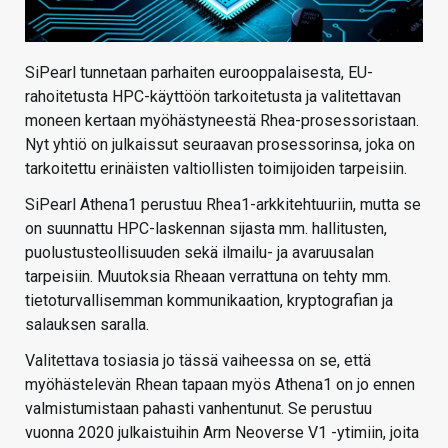
SiPearl tunnetaan parhaiten eurooppalaisesta, EU-
rahoitetusta HPC-käyttöön tarkoitetusta ja valitettavan
moneen kertaan myöhästyneestä Rhea-prosessoristaan.
Nyt yhtiö on julkaissut seuraavan prosessorinsa, joka on
tarkoitettu erinäisten valtiollisten toimijoiden tarpeisiin.
SiPearl Athena1 perustuu Rhea1-arkkitehtuuriin, mutta se
on suunnattu HPC-laskennan sijasta mm. hallitusten,
puolustusteollisuuden sekä ilmailu- ja avaruusalan
tarpeisiin. Muutoksia Rheaan verrattuna on tehty mm.
tietoturvallisemman kommunikaation, kryptografian ja
salauksen saralla.
Valitettava tosiasia jo tässä vaiheessa on se, että
myöhästelevän Rhean tapaan myös Athena1 on jo ennen
valmistumistaan pahasti vanhentunut. Se perustuu
vuonna 2020 julkaistuihin Arm Neoverse V1 -ytimiin, joita