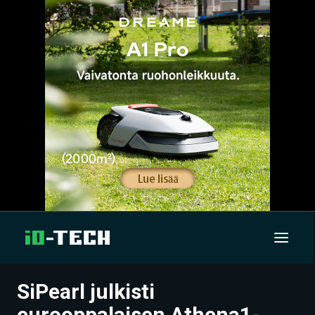
SiPearl julkisti
UUTISET
eurooppalaisen Athena1-