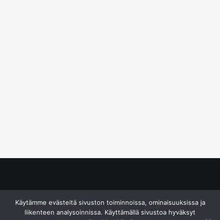
© S&J Media Oy
Käytämme evästeitä sivuston toiminnoissa, ominaisuuksissa ja
liikenteen analysoinnissa. Käyttämällä sivustoa hyväksyt