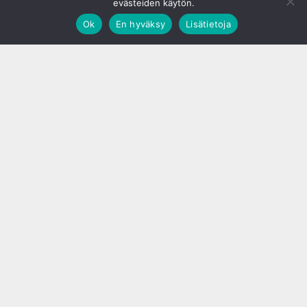
evästeiden käytön.
Ok
En hyväksy
Lisätietoja
;