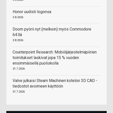
Honor uudisti logonsa
5.8.2026
Doom pyörii nyt (melkein) myös Commodore
64:llä
3.8.2026
Counterpoint Research: Mobiilijärjestelmäpiirien
toimitukset laskivat jopa 15 % vuoden
ensimmäisellä puoliskolla
31.7.2026
Valve julkaisi Steam Machinen kotelon 3D CAD -
tiedostot avoimeen käyttöön
31.7.2026