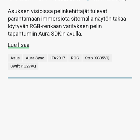
Asuksen visioissa pelinkehittäjät tulevat
parantamaan immersiota sitomalla näytön takaa
löytyvän RGB-renkaan värityksen pelin
tapahtumiin Aura SDK:n avulla.
Lue lisää
Asus
Aura Sync
IFA2017
ROG
Strix XG35VQ
Swift PG27VQ