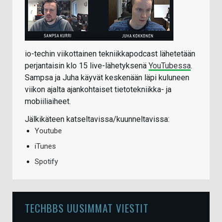
io-techin viikottainen tekniikkapodcast lähetetään
perjantaisin klo 15 live-lähetyksenä
YouTubessa
.
Sampsa ja Juha käyvät keskenään läpi kuluneen
viikon ajalta ajankohtaiset tietotekniikka- ja
mobiiliaiheet.
Jälkikäteen katseltavissa/kuunneltavissa:
Youtube
iTunes
Spotify
TECHBBS UUSIMMAT VIESTIT