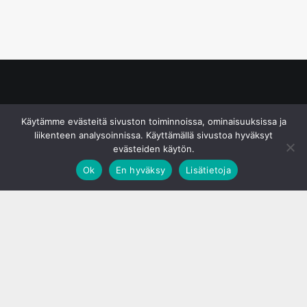
© S&J Media Oy
Käytämme evästeitä sivuston toiminnoissa, ominaisuuksissa ja
liikenteen analysoinnissa. Käyttämällä sivustoa hyväksyt
evästeiden käytön.
Ok
En hyväksy
Lisätietoja
;