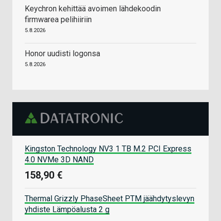
Keychron kehittää avoimen lähdekoodin
firmwarea pelihiiriin
5.8.2026
Honor uudisti logonsa
5.8.2026
Kingston Technology NV3 1 TB M.2 PCI Express
4.0 NVMe 3D NAND
158,90 €
Thermal Grizzly PhaseSheet PTM jäähdytyslevyn
yhdiste Lämpöalusta 2 g