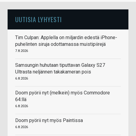
UUTISIA LYHYESTI
Tim Culpan: Applella on miljardin edestä iPhone-
puhelinten siruja odottamassa muistipiirejä
7.8.2026
Samsungin huhutaan tiputtavan Galaxy S27
Ultrasta neljännen takakameran pois
6.8.2026
Doom pyörii nyt (melkein) myös Commodore
64:llä
6.8.2026
Doom pyörii nyt myös Paintissa
6.8.2026