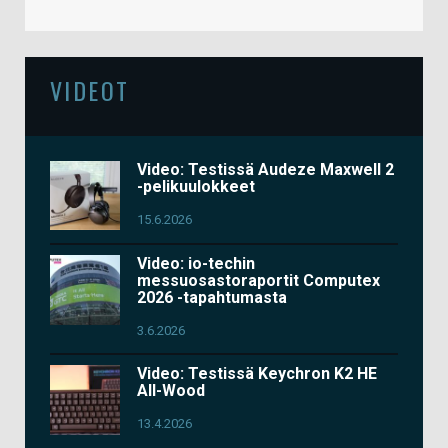
VIDEOT
Video: Testissä Audeze Maxwell 2
-pelikuulokkeet
15.6.2026
Video: io-techin
messuosastoraportit Computex
2026 -tapahtumasta
3.6.2026
Video: Testissä Keychron K2 HE
All-Wood
13.4.2026