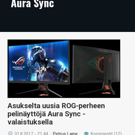
Aura Sync
ARTIKKELIT
VIDEOT
TECHBBS
TIETOA
HINTA.FI
KAUPPA
VAIHDA TEEMA
Asukselta uusia ROG-perheen
pelinäyttöjä Aura Sync -
HAKU
valaistuksella
31.8.2017 - 21:44
/
Petrus Laine
Kommentit (12)