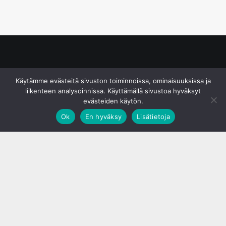
© S&J Media Oy
Käytämme evästeitä sivuston toiminnoissa, ominaisuuksissa ja
liikenteen analysoinnissa. Käyttämällä sivustoa hyväksyt
evästeiden käytön.
Ok
En hyväksy
Lisätietoja
;