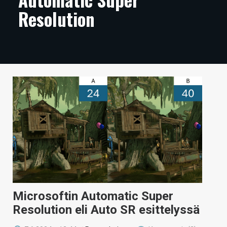
Resolution
ARTIKKELIT
VIDEOT
TECHBBS
TIETOA
HINTA.FI
KAUPPA
VAIHDA TEEMA
HAKU
Microsoftin Automatic Super
Resolution eli Auto SR esittelyssä