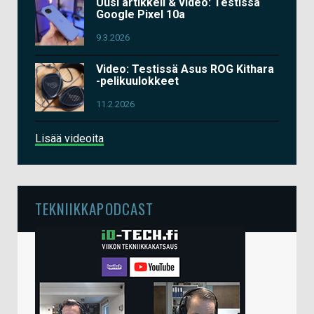
Uusi artikkeli & video: Testissä
Google Pixel 10a
9.3.2026
Video: Testissä Asus ROG Kithara
-pelikuulokkeet
11.2.2026
Lisää videoita
TEKNIIKKAPODCAST