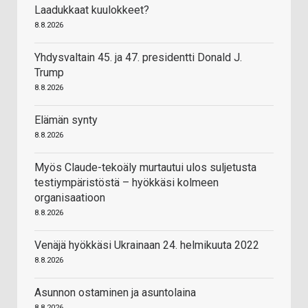
Laadukkaat kuulokkeet?
8.8.2026
Yhdysvaltain 45. ja 47. presidentti Donald J.
Trump
8.8.2026
Elämän synty
8.8.2026
Myös Claude-tekoäly murtautui ulos suljetusta
testiympäristöstä – hyökkäsi kolmeen
organisaatioon
8.8.2026
Venäjä hyökkäsi Ukrainaan 24. helmikuuta 2022
8.8.2026
Asunnon ostaminen ja asuntolaina
8.8.2026