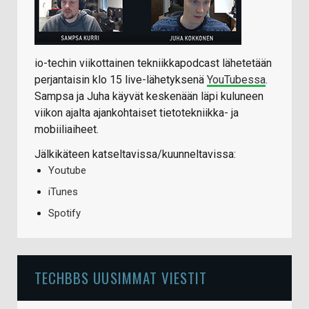
io-techin viikottainen tekniikkapodcast lähetetään
perjantaisin klo 15 live-lähetyksenä
YouTubessa
.
Sampsa ja Juha käyvät keskenään läpi kuluneen
viikon ajalta ajankohtaiset tietotekniikka- ja
mobiiliaiheet.
Jälkikäteen katseltavissa/kuunneltavissa:
Youtube
iTunes
Spotify
TECHBBS UUSIMMAT VIESTIT