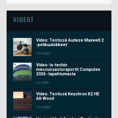
VIDEOT
Video: Testissä Audeze Maxwell 2
-pelikuulokkeet
15.6.2026
Video: io-techin
messuosastoraportit Computex
2026 -tapahtumasta
3.6.2026
Video: Testissä Keychron K2 HE
All-Wood
13.4.2026