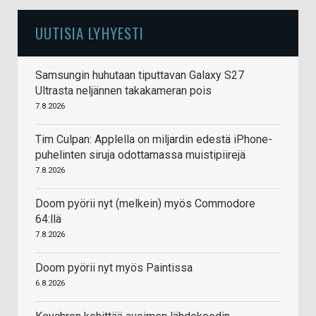
UUTISIA LYHYESTI
Samsungin huhutaan tiputtavan Galaxy S27
Ultrasta neljännen takakameran pois
7.8.2026
Tim Culpan: Applella on miljardin edestä iPhone-
puhelinten siruja odottamassa muistipiirejä
7.8.2026
Doom pyörii nyt (melkein) myös Commodore
64:llä
7.8.2026
Doom pyörii nyt myös Paintissa
6.8.2026