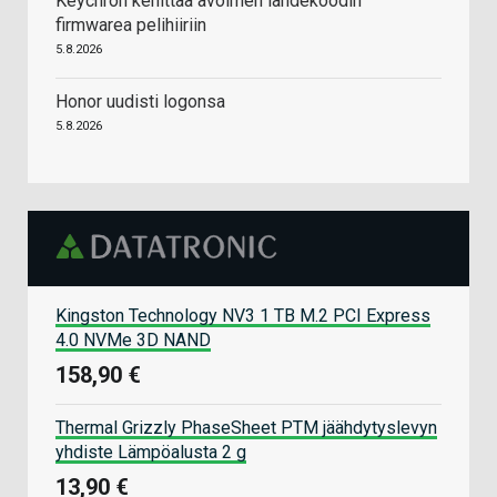
Keychron kehittää avoimen lähdekoodin
firmwarea pelihiiriin
5.8.2026
Honor uudisti logonsa
5.8.2026
Kingston Technology NV3 1 TB M.2 PCI Express
4.0 NVMe 3D NAND
158,90 €
Thermal Grizzly PhaseSheet PTM jäähdytyslevyn
yhdiste Lämpöalusta 2 g
13,90 €