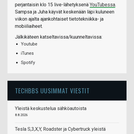
perjantaisin klo 15 live-lähetyksenä
YouTubessa
.
Sampsa ja Juha käyvät keskenään läpi kuluneen
viikon ajalta ajankohtaiset tietotekniikka- ja
mobiiliaiheet.
Jälkikäteen katseltavissa/kuunneltavissa:
Youtube
iTunes
Spotify
TECHBBS UUSIMMAT VIESTIT
Yleistä keskustelua sähköautoista
8.8.2026
Tesla S,3,X,Y, Roadster ja Cybertruck yleistä