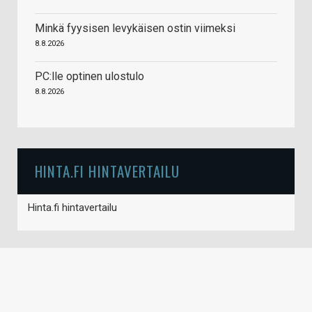
Minkä fyysisen levykäisen ostin viimeksi
8.8.2026
PC:lle optinen ulostulo
8.8.2026
HINTA.FI HINTAVERTAILU
Hinta.fi hintavertailu