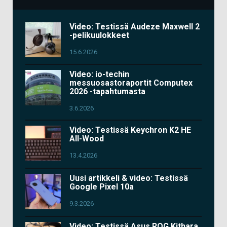
Video: Testissä Audeze Maxwell 2
-pelikuulokkeet
15.6.2026
Video: io-techin
messuosastoraportit Computex
2026 -tapahtumasta
3.6.2026
Video: Testissä Keychron K2 HE
All-Wood
13.4.2026
Uusi artikkeli & video: Testissä
Google Pixel 10a
9.3.2026
Video: Testissä Asus ROG Kithara