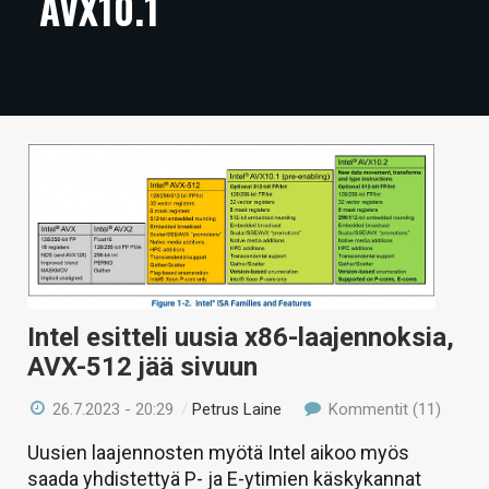
AVX10.1
ARTIKKELIT
VIDEOT
TECHBBS
TIETOA
HINTA.FI
KAUPPA
VAIHDA TEEMA
Intel esitteli uusia x86-laajennoksia,
AVX-512 jää sivuun
26.7.2023 - 20:29
/
Petrus Laine
Kommentit (11)
HAKU
Uusien laajennosten myötä Intel aikoo myös
saada yhdistettyä P- ja E-ytimien käskykannat