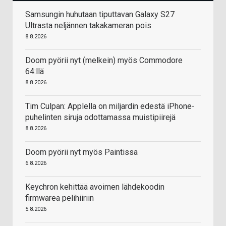
Samsungin huhutaan tiputtavan Galaxy S27
Ultrasta neljännen takakameran pois
8.8.2026
Doom pyörii nyt (melkein) myös Commodore
64:llä
8.8.2026
Tim Culpan: Applella on miljardin edestä iPhone-
puhelinten siruja odottamassa muistipiirejä
8.8.2026
Doom pyörii nyt myös Paintissa
6.8.2026
Keychron kehittää avoimen lähdekoodin
firmwarea pelihiiriin
5.8.2026