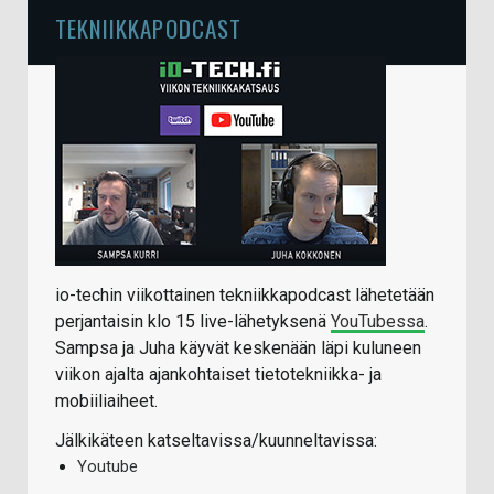
TEKNIIKKAPODCAST
io-techin viikottainen tekniikkapodcast lähetetään
perjantaisin klo 15 live-lähetyksenä
YouTubessa
.
Sampsa ja Juha käyvät keskenään läpi kuluneen
viikon ajalta ajankohtaiset tietotekniikka- ja
mobiiliaiheet.
Jälkikäteen katseltavissa/kuunneltavissa:
Youtube