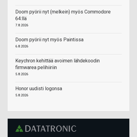
Doom pyörii nyt (melkein) myös Commodore
64:llä
7.8.2026
Doom pyörii nyt myös Paintissa
6.8.2026
Keychron kehittää avoimen lähdekoodin
firmwarea pelihiiriin
5.8.2026
Honor uudisti logonsa
5.8.2026