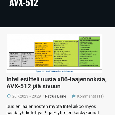
AVX-512
ARTIKKELIT
VIDEOT
TECHBBS
TIETOA
HINTA.FI
KAUPPA
VAIHDA TEEMA
Intel esitteli uusia x86-laajennoksia,
AVX-512 jää sivuun
26.7.2023 - 20:29
/
Petrus Laine
Kommentit (11)
HAKU
Uusien laajennosten myötä Intel aikoo myös
saada yhdistettyä P- ja E-ytimien käskykannat