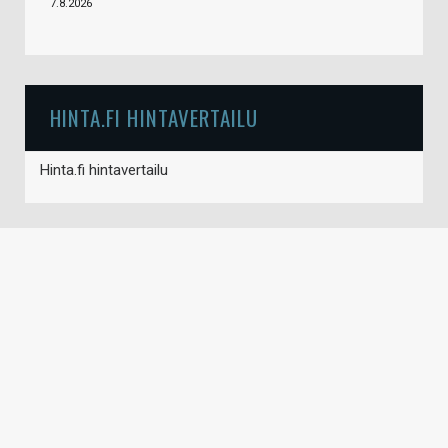
7.8.2026
HINTA.FI HINTAVERTAILU
Hinta.fi hintavertailu