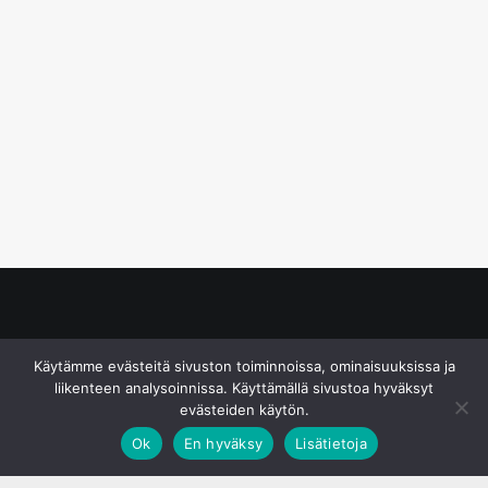
© S&J Media Oy
Käytämme evästeitä sivuston toiminnoissa, ominaisuuksissa ja
liikenteen analysoinnissa. Käyttämällä sivustoa hyväksyt
evästeiden käytön.
Ok
En hyväksy
Lisätietoja
;