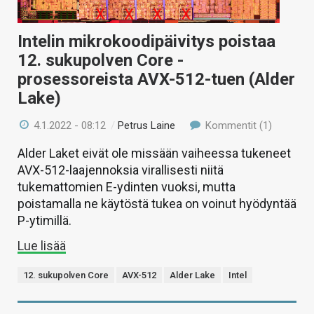
Intelin mikrokoodipäivitys poistaa
12. sukupolven Core -
prosessoreista AVX-512-tuen (Alder
Lake)
4.1.2022 - 08:12
/
Petrus Laine
Kommentit (1)
Alder Laket eivät ole missään vaiheessa tukeneet
AVX-512-laajennoksia virallisesti niitä
tukemattomien E-ydinten vuoksi, mutta
poistamalla ne käytöstä tukea on voinut hyödyntää
P-ytimillä.
Lue lisää
12. sukupolven Core
AVX-512
Alder Lake
Intel