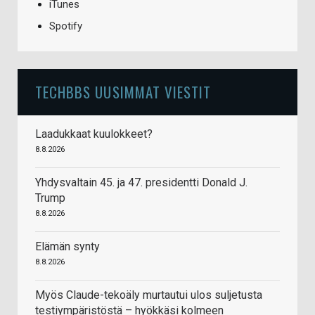
iTunes
Spotify
TECHBBS UUSIMMAT VIESTIT
Laadukkaat kuulokkeet?
8.8.2026
Yhdysvaltain 45. ja 47. presidentti Donald J.
Trump
8.8.2026
Elämän synty
8.8.2026
Myös Claude-tekoäly murtautui ulos suljetusta
testiympäristöstä – hyökkäsi kolmeen