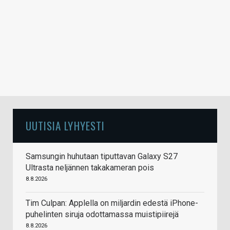
UUTISIA LYHYESTI
Samsungin huhutaan tiputtavan Galaxy S27
Ultrasta neljännen takakameran pois
8.8.2026
Tim Culpan: Applella on miljardin edestä iPhone-
puhelinten siruja odottamassa muistipiirejä
8.8.2026