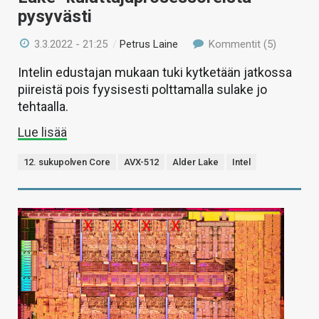
pysyvästi
3.3.2022 - 21:25
/
Petrus Laine
Kommentit (5)
Intelin edustajan mukaan tuki kytketään jatkossa
piireistä pois fyysisesti polttamalla sulake jo
tehtaalla.
Lue lisää
12. sukupolven Core
AVX-512
Alder Lake
Intel