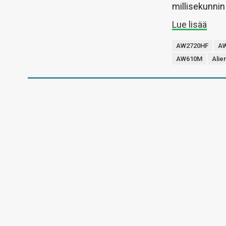
millisekunnin
Lue lisää
AW2720HF
A
AW610M
Alie