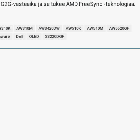
 G2G-vasteaika ja se tukee AMD FreeSync -teknologiaa.
W310K
AW310M
AW3420DW
AW510K
AW510M
AW5520QF
nware
Dell
OLED
S3220DGF