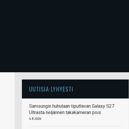
UUTISIA LYHYESTI
Samsungin huhutaan tiputtavan Galaxy S27
Ultrasta neljännen takakameran pois
6.8.2026