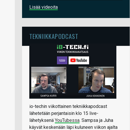
Lisää videoita
TEKNIIKKAPODCAST
io-techin viikottainen tekniikkapodcast
lähetetään perjantaisin klo 15 live-
lähetyksenä
YouTubessa
. Sampsa ja Juha
käyvät keskenään läpi kuluneen viikon ajalta