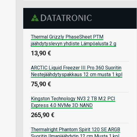
Thermal Grizzly PhaseSheet PTM
jäähdytyslevyn yhdiste Lämpöalusta 2 g
13,90 €
ARCTIC Liquid Freezer III Pro 360 Suoritin
Nestejäähdytyspakkaus 12 cm musta 1 kpl
75,90 €
Kingston Technology NV3 2 TB M.2 PCI
Express 4.0 NVMe 3D NAND
265,90 €
Thermalright Phantom Spirit 120 SE ARGB
Suoritin Ilmanjäähdytin 12 cm Musta 1 kpl