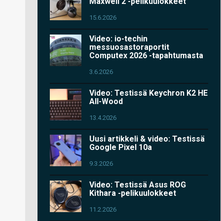
Maxwell 2 -pelikuulokkeet
15.6.2026
Video: io-techin
messuosastoraportit
Computex 2026 -tapahtumasta
3.6.2026
Video: Testissä Keychron K2 HE
All-Wood
13.4.2026
Uusi artikkeli & video: Testissä
Google Pixel 10a
9.3.2026
Video: Testissä Asus ROG
Kithara -pelikuulokkeet
11.2.2026