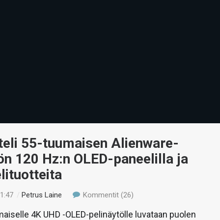
tteli 55-tuumaisen Alienware-
ön 120 Hz:n OLED-paneelilla ja
lituotteita
21:47
/
Petrus Laine
Kommentit (26)
maiselle 4K UHD -OLED-pelinäytölle luvataan puolen