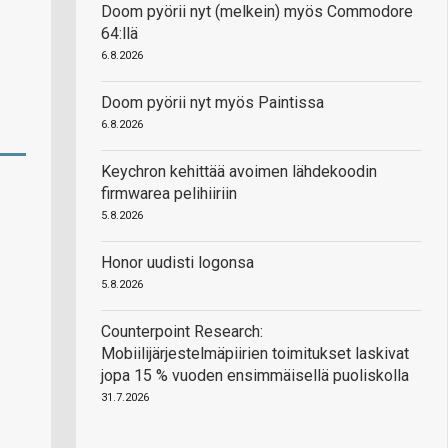
Doom pyörii nyt (melkein) myös Commodore
64:llä
6.8.2026
Doom pyörii nyt myös Paintissa
6.8.2026
Keychron kehittää avoimen lähdekoodin
firmwarea pelihiiriin
5.8.2026
Honor uudisti logonsa
5.8.2026
Counterpoint Research:
Mobiilijärjestelmäpiirien toimitukset laskivat
jopa 15 % vuoden ensimmäisellä puoliskolla
31.7.2026