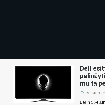
Dell esi
pelinäyt
muita pe
19.8.2019 - 
Dellin 55-tuu