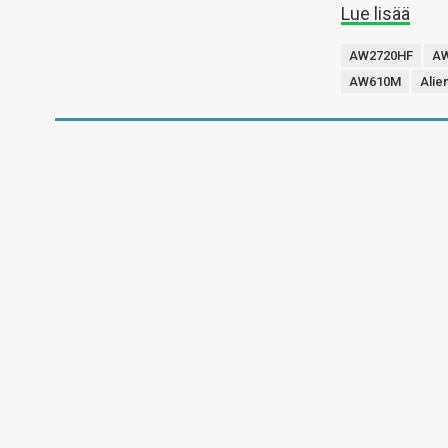
Lue lisää
AW2720HF
A
AW610M
Alie