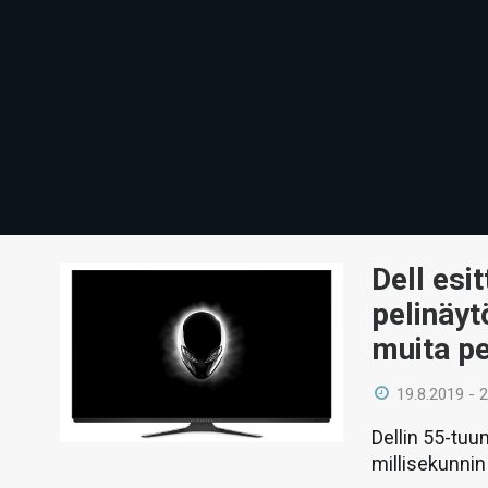
Dell esi
pelinäyt
muita pe
19.8.2019 - 
Dellin 55-tuu
millisekunnin