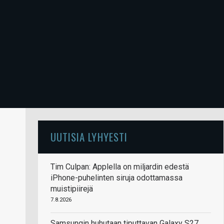
UUTISIA LYHYESTI
Tim Culpan: Applella on miljardin edestä
iPhone-puhelinten siruja odottamassa
muistipiirejä
7.8.2026
Samsungin huhutaan tiputtavan Galaxy S27