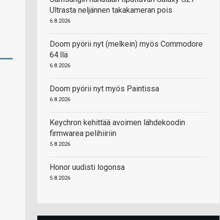
Ultrasta neljännen takakameran pois
6.8.2026
Doom pyörii nyt (melkein) myös Commodore
64:llä
6.8.2026
Doom pyörii nyt myös Paintissa
6.8.2026
Keychron kehittää avoimen lähdekoodin
firmwarea pelihiiriin
5.8.2026
Honor uudisti logonsa
5.8.2026