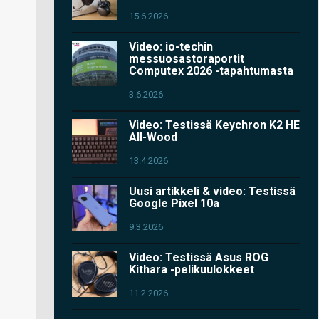
15.6.2026
Video: io-techin
messuosastoraportit
Computex 2026 -tapahtumasta
3.6.2026
Video: Testissä Keychron K2 HE
All-Wood
13.4.2026
Uusi artikkeli & video: Testissä
Google Pixel 10a
9.3.2026
Video: Testissä Asus ROG
Kithara -pelikuulokkeet
11.2.2026