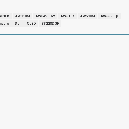
W310K
AW310M
AW3420DW
AW510K
AW510M
AW5520QF
nware
Dell
OLED
S3220DGF