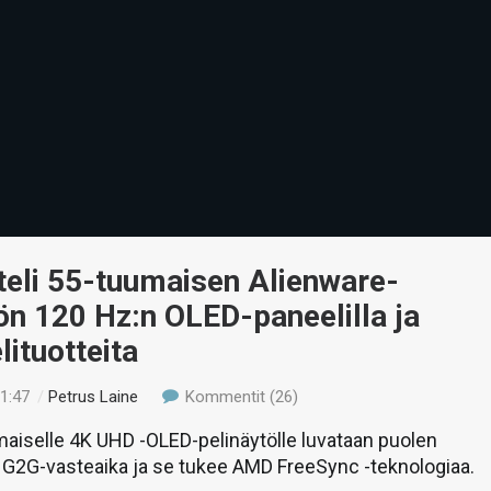
tteli 55-tuumaisen Alienware-
ön 120 Hz:n OLED-paneelilla ja
lituotteita
21:47
/
Petrus Laine
Kommentit (26)
maiselle 4K UHD -OLED-pelinäytölle luvataan puolen
 G2G-vasteaika ja se tukee AMD FreeSync -teknologiaa.