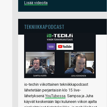
Lisää videoita
TEKNIIKKAPODCAST
io-techin viikottainen tekniikkapodcast
lähetetään perjantaisin klo 15 live-
lähetyksenä
YouTubessa
. Sampsa ja Juha
käyvät keskenään läpi kuluneen viikon ajalta