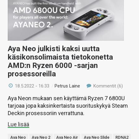
KAUPPA
VAIHDA TEEMA
Aya Neo julkisti kaksi uutta
HAKU
käsikonsolimaista tietokonetta
AMD:n Ryzen 6000 -sarjan
prosessoreilla
18.5.2022 - 16:33
/
Petrus Laine
Kommentit (6)
Aya Neon mukaan sen käyttämä Ryzen 7 6800U
tarjoaa jopa kaksinkertaista suorituskykyä Steam
Deckin prosessoriin verrattuna.
Lue lisää
Aya Neo
Aya Neo 2
Aya Neo Air
Aya Neo Slide
RDNA2