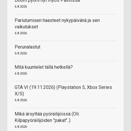
Doom pyörii nyt myös Paintissa
6.8.2026
Pariutumisen haasteet nykypäivänä ja sen
vaikutukset
6.8.2026
Perunalastut
6.8.2026
Mitä kuuntelet tällä hetkellä?
6.8.2026
GTA VI (19.11.2026) (Playstation 5, Xbox Series
X/S)
6.8.2026
Mikä ärsyttää pyöräilijöissä (Oli:
Kilpapyöräilijöiden "pakat"..)
6.8.2026