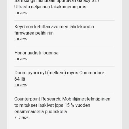
Samsungin huhutaan tiputtavan Galaxy S27
Ultrasta neljännen takakameran pois
6.8.2026
Keychron kehittää avoimen lähdekoodin
firmwarea pelihiiriin
5.8.2026
Honor uudisti logonsa
5.8.2026
Doom pyörii nyt (melkein) myös Commodore
64:llä
3.8.2026
Counterpoint Research: Mobiilijärjestelmäpiirien
toimitukset laskivat jopa 15 % vuoden
ensimmäisellä puoliskolla
31.7.2026