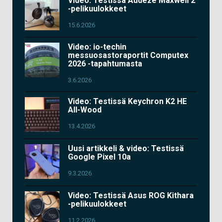
Video: Testissä Audeze Maxwell 2
-pelikuulokkeet
15.6.2026
Video: io-techin
messuosastoraportit Computex
2026 -tapahtumasta
3.6.2026
Video: Testissä Keychron K2 HE
All-Wood
13.4.2026
Uusi artikkeli & video: Testissä
Google Pixel 10a
9.3.2026
Video: Testissä Asus ROG Kithara
-pelikuulokkeet
11.2.2026