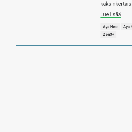
kaksinkertais
Lue lisää
Aya Neo
Aya 
Zen3+