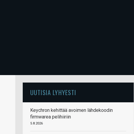
UUTISIA LYHYESTI
Keychron kehittää avoimen lähdekoodin
firmwarea pelihiiriin
5.8.2026