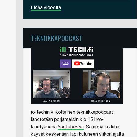
Lisää videoita
TEKNIIKKAPODCAST
io-techin viikottainen tekniikkapodcast
lähetetään perjantaisin klo 15 live-
lähetyksenä
YouTubessa
. Sampsa ja Juha
käyvät keskenään läpi kuluneen viikon ajalta