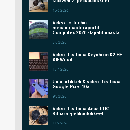
Maxwell 2 -pelikuulokkeet
15.6.2026
Video: io-techin
messuosastoraportit
Computex 2026 -tapahtumasta
3.6.2026
Video: Testissä Keychron K2 HE
All-Wood
13.4.2026
Uusi artikkeli & video: Testissä
Google Pixel 10a
9.3.2026
Video: Testissä Asus ROG
Kithara -pelikuulokkeet
11.2.2026