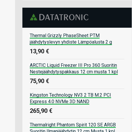
Thermal Grizzly PhaseSheet PTM
jäähdytyslevyn yhdiste Lämpöalusta 2 g
13,90 €
ARCTIC Liquid Freezer III Pro 360 Suoritin
Nestejäähdytyspakkaus 12 cm musta 1 kpl
75,90 €
Kingston Technology NV3 2 TB M.2 PCI
Express 4.0 NVMe 3D NAND
265,90 €
Thermalright Phantom Spirit 120 SE ARGB
Suoritin Ilmanjäähdytin 12 cm Musta 1 kpl