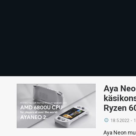
Aya Neo 
käsikon
Ryzen 60
18.5.2022 - 
Aya Neon muk