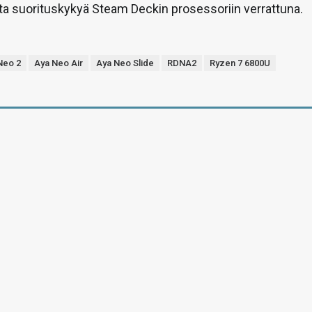
ta suorituskykyä Steam Deckin prosessoriin verrattuna.
Neo 2
Aya Neo Air
Aya Neo Slide
RDNA2
Ryzen 7 6800U