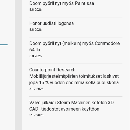
Doom pyörii nyt myös Paintissa
5.8.2026
Honor uudisti logonsa
5.8.2026
Doom pyörii nyt (melkein) myös Commodore
64:llä
3.8.2026
Counterpoint Research:
Mobiilijärjestelmäpiirien toimitukset laskivat
jopa 15 % vuoden ensimmäisellä puoliskolla
31.7.2026
Valve julkaisi Steam Machinen kotelon 3D
CAD -tiedostot avoimeen käyttöön
31.7.2026