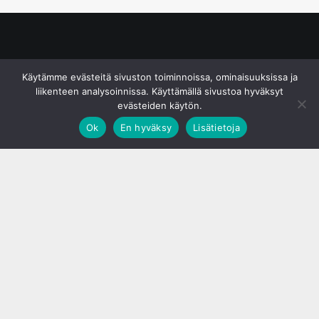
© S&J Media Oy
Käytämme evästeitä sivuston toiminnoissa, ominaisuuksissa ja
liikenteen analysoinnissa. Käyttämällä sivustoa hyväksyt
evästeiden käytön.
Ok
En hyväksy
Lisätietoja
;