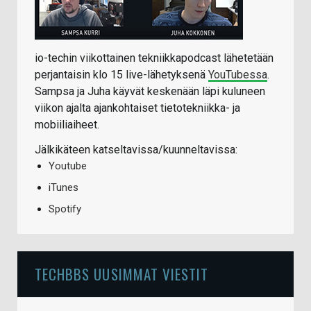
io-techin viikottainen tekniikkapodcast lähetetään
perjantaisin klo 15 live-lähetyksenä
YouTubessa
.
Sampsa ja Juha käyvät keskenään läpi kuluneen
viikon ajalta ajankohtaiset tietotekniikka- ja
mobiiliaiheet.
Jälkikäteen katseltavissa/kuunneltavissa:
Youtube
iTunes
Spotify
TECHBBS UUSIMMAT VIESTIT