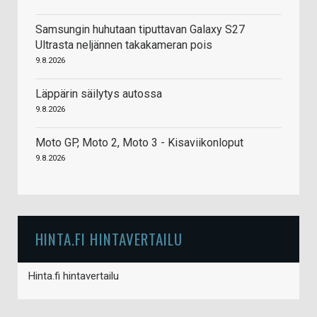
Samsungin huhutaan tiputtavan Galaxy S27
Ultrasta neljännen takakameran pois
9.8.2026
Läppärin säilytys autossa
9.8.2026
Moto GP, Moto 2, Moto 3 - Kisaviikonloput
9.8.2026
HINTA.FI HINTAVERTAILU
Hinta.fi hintavertailu