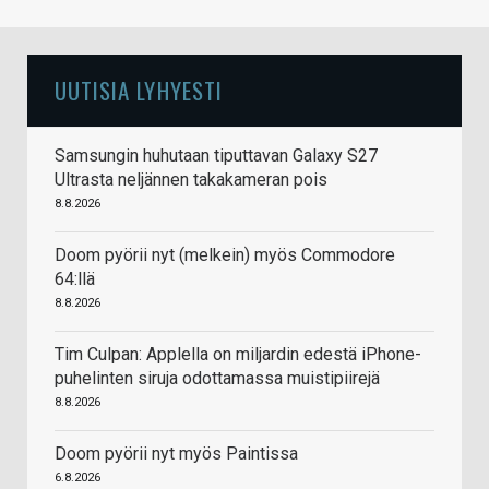
UUTISIA LYHYESTI
Samsungin huhutaan tiputtavan Galaxy S27
Ultrasta neljännen takakameran pois
8.8.2026
Doom pyörii nyt (melkein) myös Commodore
64:llä
8.8.2026
Tim Culpan: Applella on miljardin edestä iPhone-
puhelinten siruja odottamassa muistipiirejä
8.8.2026
Doom pyörii nyt myös Paintissa
6.8.2026