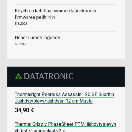
Keychron kehittää avoimen lähdekoodin
firmwarea pelihiiriin
5.8.2026
Honor uudisti logonsa
5.8.2026
Thermalright Peerless Assassin 120 SE Suoritin
Jäähdytyslevy/jäähdytin 12 cm Musta
34,90 €
Thermal Grizzly PhaseSheet PTM jäähdytyslevyn
yhdiste Lämpöalusta 2 g