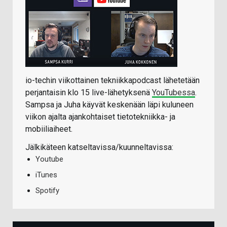
io-techin viikottainen tekniikkapodcast lähetetään
perjantaisin klo 15 live-lähetyksenä
YouTubessa
.
Sampsa ja Juha käyvät keskenään läpi kuluneen
viikon ajalta ajankohtaiset tietotekniikka- ja
mobiiliaiheet.
Jälkikäteen katseltavissa/kuunneltavissa:
Youtube
iTunes
Spotify