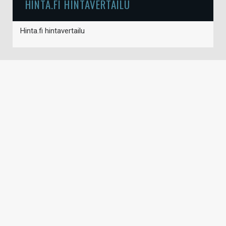
HINTA.FI HINTAVERTAILU
Hinta.fi hintavertailu