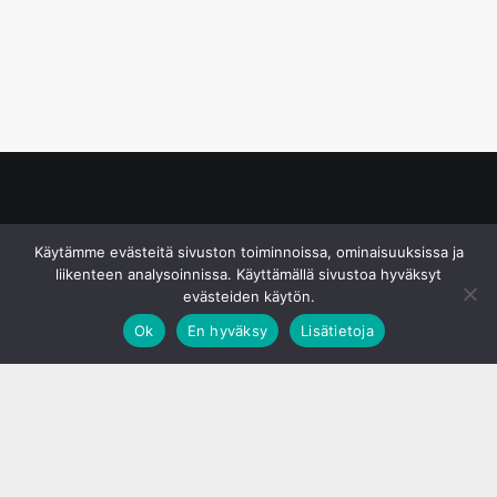
© S&J Media Oy
Käytämme evästeitä sivuston toiminnoissa, ominaisuuksissa ja
liikenteen analysoinnissa. Käyttämällä sivustoa hyväksyt
evästeiden käytön.
Ok
En hyväksy
Lisätietoja
;