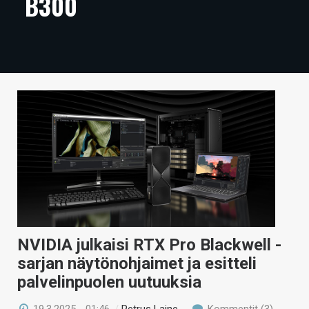
B300
ARTIKKELIT
VIDEOT
TECHBBS
TIETOA
HINTA.FI
KAUPPA
VAIHDA TEEMA
NVIDIA julkaisi RTX Pro Blackwell -
HAKU
sarjan näytönohjaimet ja esitteli
palvelinpuolen uutuuksia