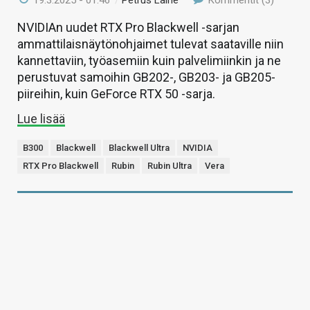
19.3.2025 - 01:46
/
Petrus Laine
Kommentit (3)
NVIDIAn uudet RTX Pro Blackwell -sarjan
ammattilaisnäytönohjaimet tulevat saataville niin
kannettaviin, työasemiin kuin palvelimiinkin ja ne
perustuvat samoihin GB202-, GB203- ja GB205-
piireihin, kuin GeForce RTX 50 -sarja.
Lue lisää
B300
Blackwell
Blackwell Ultra
NVIDIA
RTX Pro Blackwell
Rubin
Rubin Ultra
Vera