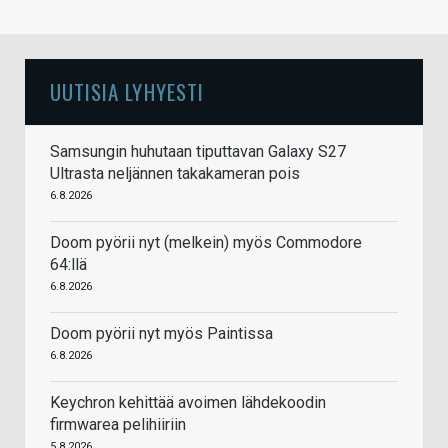
UUTISIA LYHYESTI
Samsungin huhutaan tiputtavan Galaxy S27
Ultrasta neljännen takakameran pois
6.8.2026
Doom pyörii nyt (melkein) myös Commodore
64:llä
6.8.2026
Doom pyörii nyt myös Paintissa
6.8.2026
Keychron kehittää avoimen lähdekoodin
firmwarea pelihiiriin
5.8.2026