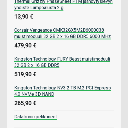
Thermal Grizzly PhaseSheet PTM jäähdytyslevyn
yhdiste Lämpöalusta 2 g
13,90 €
Corsair Vengeance CMK32GX5M2B6000C38
muistimoduuli 32 GB 2 x 16 GB DDR5 6000 MHz
479,90 €
Kingston Technology FURY Beast muistimoduuli
32 GB 2 x 16 GB DDR5
519,90 €
Kingston Technology NV3 2 TB M.2 PCI Express
4.0 NVMe 3D NAND
265,90 €
Datatronic pelikoneet