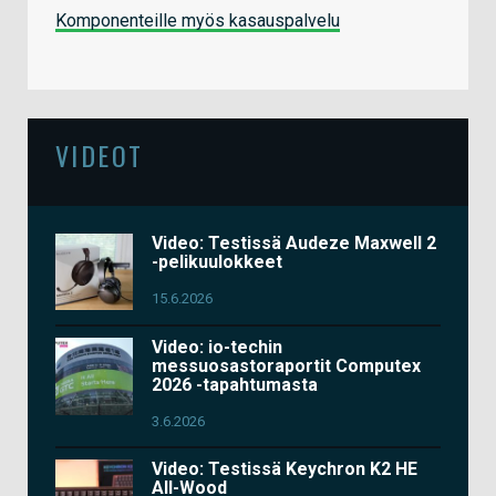
Komponenteille myös kasauspalvelu
VIDEOT
Video: Testissä Audeze Maxwell 2
-pelikuulokkeet
15.6.2026
Video: io-techin
messuosastoraportit Computex
2026 -tapahtumasta
3.6.2026
Video: Testissä Keychron K2 HE
All-Wood