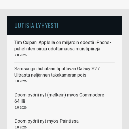
UUTISIA LYHYESTI
Tim Culpan: Applella on miljardin edestä iPhone-
puhelinten siruja odottamassa muistipiirejä
7.8.2026
Samsungin huhutaan tiputtavan Galaxy S27
Ultrasta neljännen takakameran pois
6.8.2026
Doom pyörii nyt (melkein) myös Commodore
64:llä
6.8.2026
Doom pyörii nyt myös Paintissa
6.8.2026