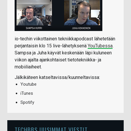
io-techin viikottainen tekniikkapodcast lähetetään
perjantaisin klo 15 live-lähetyksenä
YouTubessa
.
Sampsa ja Juha käyvät keskenään läpi kuluneen
viikon ajalta ajankohtaiset tietotekniikka- ja
mobiiliaiheet.
Jälkikäteen katseltavissa/kuunneltavissa:
Youtube
iTunes
Spotify
TECHBBS UUSIMMAT VIESTIT