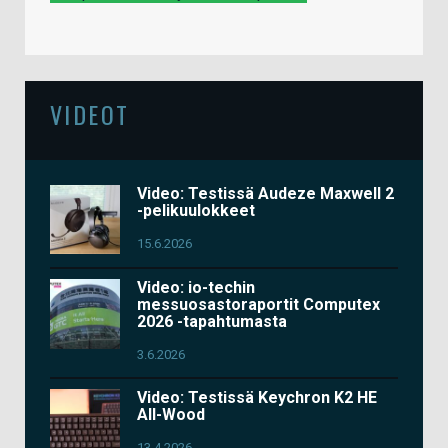
VIDEOT
Video: Testissä Audeze Maxwell 2
-pelikuulokkeet
15.6.2026
Video: io-techin
messuosastoraportit Computex
2026 -tapahtumasta
3.6.2026
Video: Testissä Keychron K2 HE
All-Wood
13.4.2026