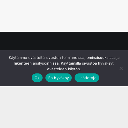
© S&J Media Oy
Käytämme evästeitä sivuston toiminnoissa, ominaisuuksissa ja
liikenteen analysoinnissa. Käyttämällä sivustoa hyväksyt
evästeiden käytön.
Ok
En hyväksy
Lisätietoja
;