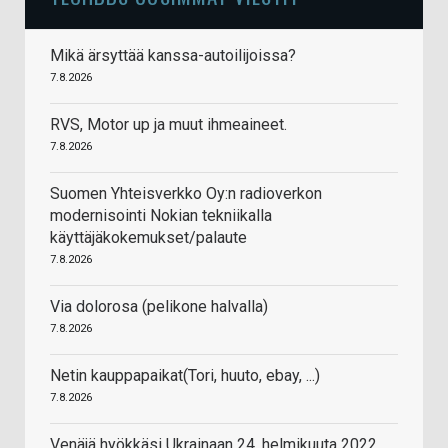
Mikä ärsyttää kanssa-autoilijoissa?
7.8.2026
RVS, Motor up ja muut ihmeaineet.
7.8.2026
Suomen Yhteisverkko Oy:n radioverkon
modernisointi Nokian tekniikalla
käyttäjäkokemukset/palaute
7.8.2026
Via dolorosa (pelikone halvalla)
7.8.2026
Netin kauppapaikat(Tori, huuto, ebay, ...)
7.8.2026
Venäjä hyökkäsi Ukrainaan 24. helmikuuta 2022