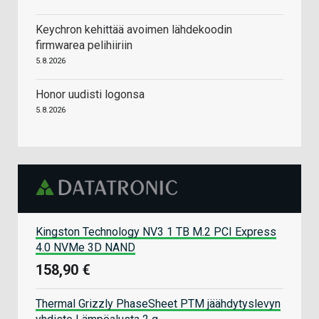
Keychron kehittää avoimen lähdekoodin
firmwarea pelihiiriin
5.8.2026
Honor uudisti logonsa
5.8.2026
Kingston Technology NV3 1 TB M.2 PCI Express
4.0 NVMe 3D NAND
158,90 €
Thermal Grizzly PhaseSheet PTM jäähdytyslevyn