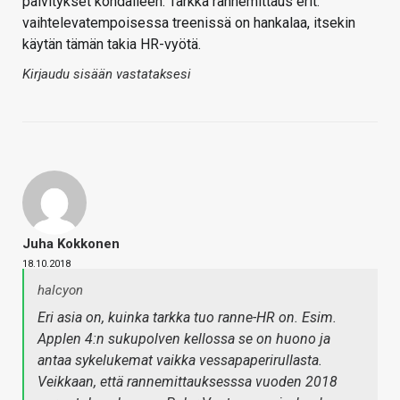
päivitykset kohdalleen. Tarkka rannemittaus erit.
vaihtelevatempoisessa treenissä on hankalaa, itsekin
käytän tämän takia HR-vyötä.
Kirjaudu sisään vastataksesi
Juha Kokkonen
18.10.2018
halcyon
Eri asia on, kuinka tarkka tuo ranne-HR on. Esim.
Applen 4:n sukupolven kellossa se on huono ja
antaa sykelukemat vaikka vessapaperirullasta.
Veikkaan, että rannemittauksesssa vuoden 2018