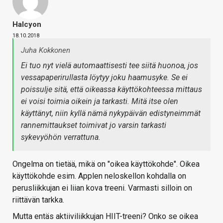
Halcyon
18.10.2018
Juha Kokkonen
Ei tuo nyt vielä automaattisesti tee siitä huonoa, jos
vessapaperirullasta löytyy joku haamusyke. Se ei
poissulje sitä, että oikeassa käyttökohteessa mittaus
ei voisi toimia oikein ja tarkasti. Mitä itse olen
käyttänyt, niin kyllä nämä nykypäivän edistyneimmät
rannemittaukset toimivat jo varsin tarkasti
sykevyöhön verrattuna.
Ongelma on tietää, mikä on "oikea käyttökohde". Oikea
käyttökohde esim. Applen neloskellon kohdalla on
perusliikkujan ei liian kova treeni. Varmasti silloin on
riittävän tarkka.
Mutta entäs aktiiviliikkujan HIIT-treeni? Onko se oikea