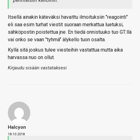
perinteisiin kelloihin.
Itsellä ainakin käteväksi havaittu ilmoituksiin "reagointi"
eli saa esim turhat viestit suoraan merkattua luetuksi,
sähköpostin poistettua jne. En tiedä onnistuuko tuo GT:llä
vai onko se vaan "tyhmä" älykello tuon osalta.
Kyllä sitä joskus tulee viesteihin vastattua mutta aika
harvassa nuo on ollut.
Kirjaudu sisään vastataksesi
Halcyon
18.10.2018