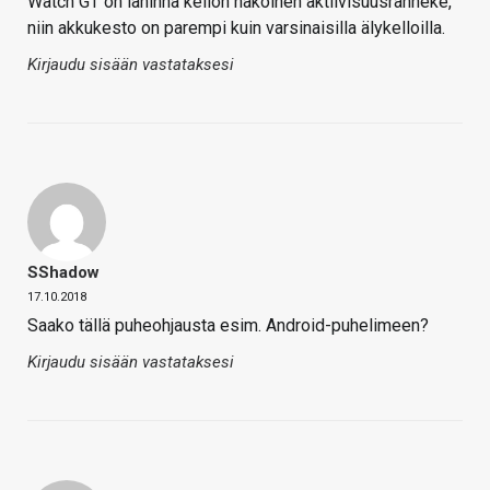
Watch GT on lähinnä kellon näköinen aktiivisuusranneke,
niin akkukesto on parempi kuin varsinaisilla älykelloilla.
Kirjaudu sisään vastataksesi
SShadow
17.10.2018
Saako tällä puheohjausta esim. Android-puhelimeen?
Kirjaudu sisään vastataksesi