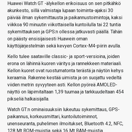
Huawei Watch GT -älykellon erikoisuus on sen pitkähkö
akunkesto, sillä valmistaja lupaan toiminta-ajaksi 30
päivää ilman sykemittausta ja paikannustoimintoja, kaksi
viikkoa 90 minuutin viikottaisella kuntoilulla tai 22 tuntia
sykemittauksen ja GPS:n ollessa jatkuvasti päällä. Tähän
on päästy ensisijaisesti Huawein oman
käyttöjärjestelmän sekä kevyen Cortex-M4-piirin avulla.
Kello tulee saataville classic- ja sport-versioina, joiden
erona on lähinnä kuoren väritys ja rannekkeen materiaali.
Kellon kuoret ovat ruostumatonta terästä ja näytön kehys
keraamia. Rakenne kestää uimista ja on suojattu vedeltä
viiden metrin syvyyteen asti. Kellon pyöreä AMOLED-
näyttö on läpimitaltaan 1,39 tuumaa ja tarkkuudeltaan 454
pikseliä halkaisijalla.
Watch GT:n ominaisuuksiin lukeutuu sykemittaus, GPS-
paikannus, korkeusmittari, kuntoilutoiminnot,
unenseuranta, puhelimen ilmoitukset, Bluetooth 4.2, NFC,
128 Mt ROM-muistia sekä 16 Mt RAM-muistia.