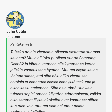
Juha Uotila
18.10.2018
Rantakemisti
Tuleeko noihin viesteihin oikeasti vastattua suoraan
kellosta? Mulla oli joku puolisen vuotta Samsung
Gear S2 ja lähetin varmaan alle kymmenen kertaa
jollekin vastauksena hymiön. Muuten käytin kelloa
lähinnä siihen, että siitä näki oliko viestit sen
arvoisia et kannattaa kaivaa kännykkä taskusta ja
alkaa keskustelemaan. Siltä osin tämä Huawein
tulokas sopisi omaan käyttöön erinomaisesti, vaikka
aikaisemmat älykellokokeilut ovat kaatuneet siihen
kun olen vain muuten vain halunnut palata