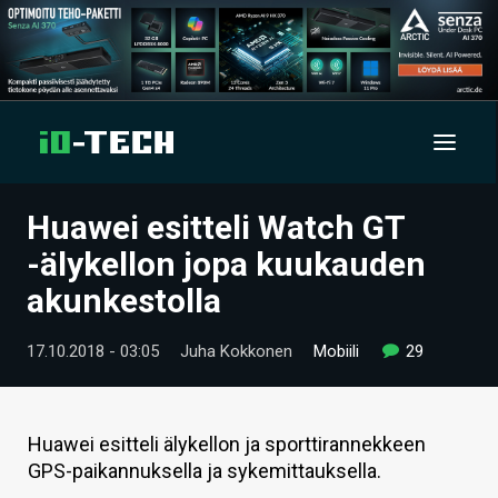
Huawei esitteli Watch GT
UUTISET
-älykellon jopa kuukauden
ARTIKKELIT
akunkestolla
VIDEOT
17.10.2018 - 03:05
Juha Kokkonen
Mobiili
29
TECHBBS
TIETOA
Huawei esitteli älykellon ja sporttirannekkeen
GPS-paikannuksella ja sykemittauksella.
HINTA.FI