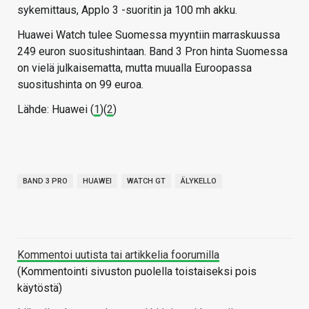
sykemittaus, Applo 3 -suoritin ja 100 mh akku.
Huawei Watch tulee Suomessa myyntiin marraskuussa
249 euron suositushintaan. Band 3 Pron hinta Suomessa
on vielä julkaisematta, mutta muualla Euroopassa
suositushinta on 99 euroa.
Lähde: Huawei (
1
)(
2
)
BAND 3 PRO
HUAWEI
WATCH GT
ÄLYKELLO
Kommentoi uutista tai artikkelia foorumilla
(Kommentointi sivuston puolella toistaiseksi pois
käytöstä)