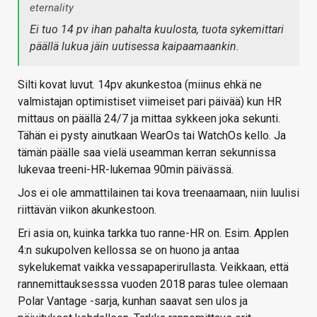
eternality
Ei tuo 14 pv ihan pahalta kuulosta, tuota sykemittari
päällä lukua jäin uutisessa kaipaamaankin.
Silti kovat luvut. 14pv akunkestoa (miinus ehkä ne
valmistajan optimistiset viimeiset pari päivää) kun HR
mittaus on päällä 24/7 ja mittaa sykkeen joka sekunti.
Tähän ei pysty ainutkaan WearOs tai WatchOs kello. Ja
tämän päälle saa vielä useamman kerran sekunnissa
lukevaa treeni-HR-lukemaa 90min päivässä.
Jos ei ole ammattilainen tai kova treenaamaan, niin luulisi
riittävän viikon akunkestoon.
Eri asia on, kuinka tarkka tuo ranne-HR on. Esim. Applen
4:n sukupolven kellossa se on huono ja antaa
sykelukemat vaikka vessapaperirullasta. Veikkaan, että
rannemittauksesssa vuoden 2018 paras tulee olemaan
Polar Vantage -sarja, kunhan saavat sen ulos ja