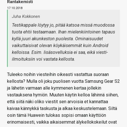
Rantakemisti
17.10.2018
Juha Kokkonen
Testikappale löytyy jo, pitää katsoa missä muodossa
tuota ehtii testaamaan. Ihan mielenkiintoinen tapaus
kyllä juuri akunkeston puolesta. Ominaisuudet
vaikuttaisivat olevan köykäisemmät kuin Android
kelloissa. Esim. lisäsovelluksia ei saa, eikä viesti-
ilmoituksiin voi vastata kellosta.
Tuleeko noihin viesteihin oikeasti vastattua suoraan
kellosta? Mulla oli joku puolisen vuotta Samsung Gear S2
ja lähetin varmaan alle kymmenen kertaa jollekin
vastauksena hymiön. Muuten käytin kelloa lähinnä siihen,
että siitä näki oliko viestit sen arvoisia et kannattaa
kaivaa kännykkä taskusta ja alkaa keskustelemaan. Siltä
osin tämä Huawein tulokas sopisi omaan käyttöön
erinomaisesti, vaikka aikaisemmat älykellokokeilut ovat