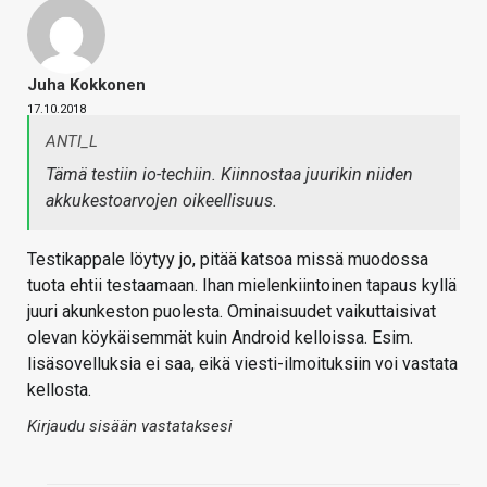
Juha Kokkonen
17.10.2018
ANTI_L
Tämä testiin io-techiin. Kiinnostaa juurikin niiden
akkukestoarvojen oikeellisuus.
Testikappale löytyy jo, pitää katsoa missä muodossa
tuota ehtii testaamaan. Ihan mielenkiintoinen tapaus kyllä
juuri akunkeston puolesta. Ominaisuudet vaikuttaisivat
olevan köykäisemmät kuin Android kelloissa. Esim.
lisäsovelluksia ei saa, eikä viesti-ilmoituksiin voi vastata
kellosta.
Kirjaudu sisään vastataksesi