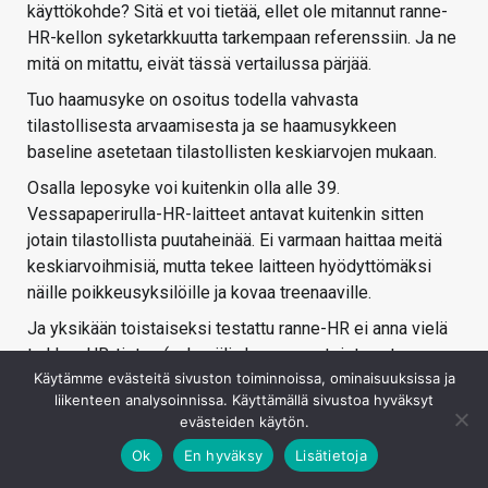
käyttökohde? Sitä et voi tietää, ellet ole mitannut ranne-
HR-kellon syketarkkuutta tarkempaan referenssiin. Ja ne
mitä on mitattu, eivät tässä vertailussa pärjää.
Tuo haamusyke on osoitus todella vahvasta
tilastollisesta arvaamisesta ja se haamusykkeen
baseline asetetaan tilastollisten keskiarvojen mukaan.
Osalla leposyke voi kuitenkin olla alle 39.
Vessapaperirulla-HR-laitteet antavat kuitenkin sitten
jotain tilastollista puutaheinää. Ei varmaan haittaa meitä
keskiarvoihmisiä, mutta tekee laitteen hyödyttömäksi
näille poikkeusyksilöille ja kovaa treenaaville.
Ja yksikään toistaiseksi testattu ranne-HR ei anna vielä
tarkkaa HR-tietoa (sykevälin komponenteista nyt
Käytämme evästeitä sivuston toiminnoissa, ominaisuuksissa ja
puhumattakaan) kovassa intervallitreenissä (Polar
liikenteen analysoinnissa. Käyttämällä sivustoa hyväksyt
Vantagea en ole nähnyt vielä kenenkään testanneet
evästeiden käytön.
perusteellisesti/julkisesti). Perusliikkujalle, joka haluaa
Ok
En hyväksy
Lisätietoja
katsoa trendejä, riittää ihan varmasti, en sitä halua väittää.
Silloin absoluuttinen virhe ei ole niin tärkeä, kunhan