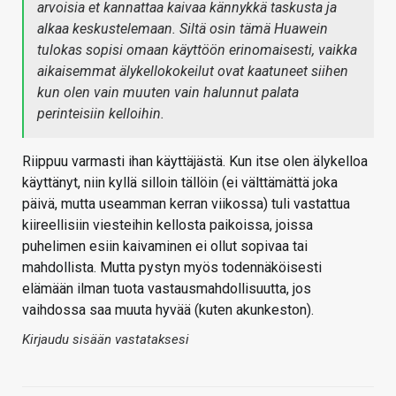
arvoisia et kannattaa kaivaa kännykkä taskusta ja
alkaa keskustelemaan. Siltä osin tämä Huawein
tulokas sopisi omaan käyttöön erinomaisesti, vaikka
aikaisemmat älykellokokeilut ovat kaatuneet siihen
kun olen vain muuten vain halunnut palata
perinteisiin kelloihin.
Riippuu varmasti ihan käyttäjästä. Kun itse olen älykelloa
käyttänyt, niin kyllä silloin tällöin (ei välttämättä joka
päivä, mutta useamman kerran viikossa) tuli vastattua
kiireellisiin viesteihin kellosta paikoissa, joissa
puhelimen esiin kaivaminen ei ollut sopivaa tai
mahdollista. Mutta pystyn myös todennäköisesti
elämään ilman tuota vastausmahdollisuutta, jos
vaihdossa saa muuta hyvää (kuten akunkeston).
Kirjaudu sisään vastataksesi