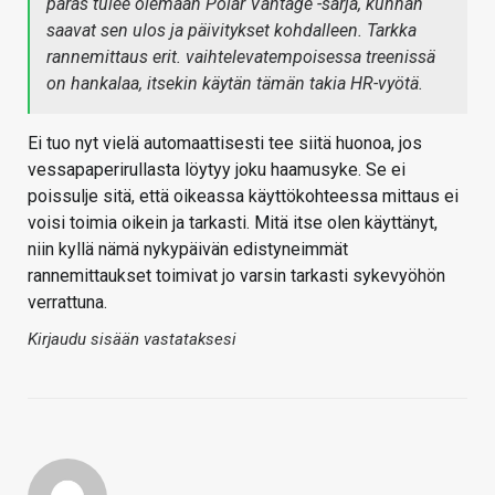
paras tulee olemaan Polar Vantage -sarja, kunhan
saavat sen ulos ja päivitykset kohdalleen. Tarkka
rannemittaus erit. vaihtelevatempoisessa treenissä
on hankalaa, itsekin käytän tämän takia HR-vyötä.
Ei tuo nyt vielä automaattisesti tee siitä huonoa, jos
vessapaperirullasta löytyy joku haamusyke. Se ei
poissulje sitä, että oikeassa käyttökohteessa mittaus ei
voisi toimia oikein ja tarkasti. Mitä itse olen käyttänyt,
niin kyllä nämä nykypäivän edistyneimmät
rannemittaukset toimivat jo varsin tarkasti sykevyöhön
verrattuna.
Kirjaudu sisään vastataksesi