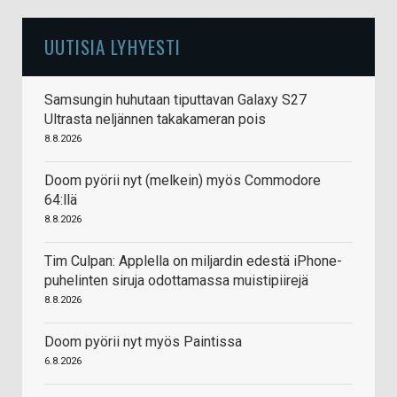
UUTISIA LYHYESTI
Samsungin huhutaan tiputtavan Galaxy S27
Ultrasta neljännen takakameran pois
8.8.2026
Doom pyörii nyt (melkein) myös Commodore
64:llä
8.8.2026
Tim Culpan: Applella on miljardin edestä iPhone-
puhelinten siruja odottamassa muistipiirejä
8.8.2026
Doom pyörii nyt myös Paintissa
6.8.2026