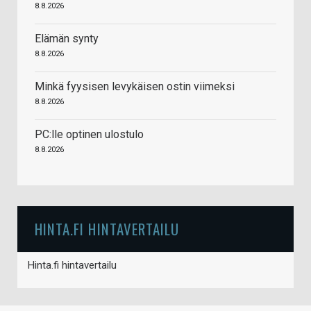
8.8.2026
Elämän synty
8.8.2026
Minkä fyysisen levykäisen ostin viimeksi
8.8.2026
PC:lle optinen ulostulo
8.8.2026
HINTA.FI HINTAVERTAILU
Hinta.fi hintavertailu