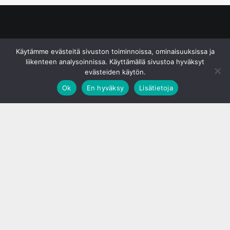
© S&J Media Oy
Käytämme evästeitä sivuston toiminnoissa, ominaisuuksissa ja
liikenteen analysoinnissa. Käyttämällä sivustoa hyväksyt
evästeiden käytön.
Ok
En hyväksy
Lisätietoja
;