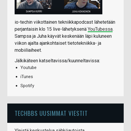
io-techin viikottainen tekniikkapodcast lähetetään
perjantaisin klo 15 live-lähetyksenä
YouTubessa
.
Sampsa ja Juha käyvät keskenään läpi kuluneen
viikon ajalta ajankohtaiset tietotekniikka- ja
mobiiliaiheet.
Jälkikäteen katseltavissa/kuunneltavissa:
Youtube
iTunes
Spotify
TECHBBS UUSIMMAT VIESTIT
Yleistä keskustelua sähköautoista