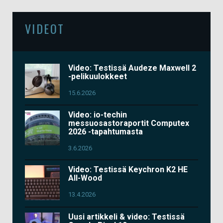
VIDEOT
Video: Testissä Audeze Maxwell 2
-pelikuulokkeet
15.6.2026
Video: io-techin
messuosastoraportit Computex
2026 -tapahtumasta
3.6.2026
Video: Testissä Keychron K2 HE
All-Wood
13.4.2026
Uusi artikkeli & video: Testissä