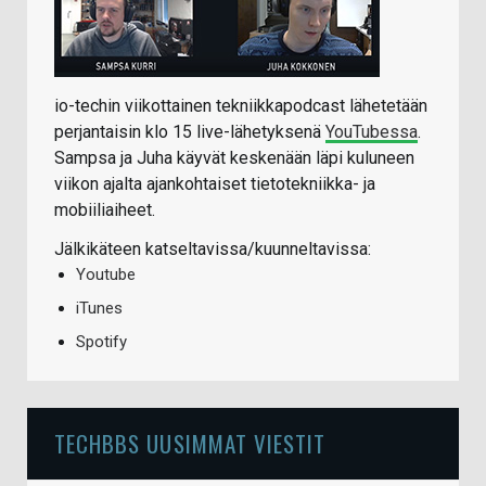
io-techin viikottainen tekniikkapodcast lähetetään
perjantaisin klo 15 live-lähetyksenä
YouTubessa
.
Sampsa ja Juha käyvät keskenään läpi kuluneen
viikon ajalta ajankohtaiset tietotekniikka- ja
mobiiliaiheet.
Jälkikäteen katseltavissa/kuunneltavissa:
Youtube
iTunes
Spotify
TECHBBS UUSIMMAT VIESTIT