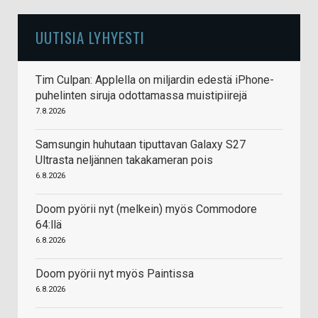
UUTISIA LYHYESTI
Tim Culpan: Applella on miljardin edestä iPhone-
puhelinten siruja odottamassa muistipiirejä
7.8.2026
Samsungin huhutaan tiputtavan Galaxy S27
Ultrasta neljännen takakameran pois
6.8.2026
Doom pyörii nyt (melkein) myös Commodore
64:llä
6.8.2026
Doom pyörii nyt myös Paintissa
6.8.2026