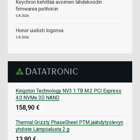
Keychron kehittää avoimen lähdekoodin
firmwarea pelihiiriin
5.8.2026
Honor uudisti logonsa
5.8.2026
Kingston Technology NV3 1 TB M.2 PCI Express
4.0 NVMe 3D NAND
158,90 €
Thermal Grizzly PhaseSheet PTM jäähdytyslevyn
yhdiste Lämpöalusta 2 g
13,90 €