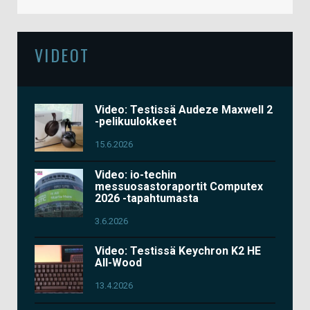
VIDEOT
Video: Testissä Audeze Maxwell 2
-pelikuulokkeet
15.6.2026
Video: io-techin
messuosastoraportit Computex
2026 -tapahtumasta
3.6.2026
Video: Testissä Keychron K2 HE
All-Wood
13.4.2026