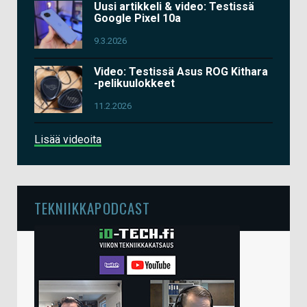
Uusi artikkeli & video: Testissä
Google Pixel 10a
9.3.2026
Video: Testissä Asus ROG Kithara
-pelikuulokkeet
11.2.2026
Lisää videoita
TEKNIIKKAPODCAST