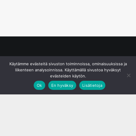
© S&J Media Oy
Käytämme evästeitä sivuston toiminnoissa, ominaisuuksissa ja
liikenteen analysoinnissa. Käyttämällä sivustoa hyväksyt
evästeiden käytön.
Ok
En hyväksy
Lisätietoja
;