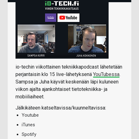
io-techin viikottainen tekniikkapodcast lähetetään
perjantaisin klo 15 live-lähetyksenä
YouTubessa
.
Sampsa ja Juha käyvät keskenään läpi kuluneen
viikon ajalta ajankohtaiset tietotekniikka- ja
mobiiliaiheet.
Jälkikäteen katseltavissa/kuunneltavissa:
Youtube
iTunes
Spotify