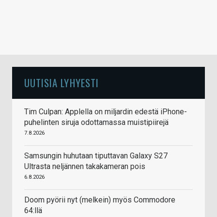
UUTISIA LYHYESTI
Tim Culpan: Applella on miljardin edestä iPhone-
puhelinten siruja odottamassa muistipiirejä
7.8.2026
Samsungin huhutaan tiputtavan Galaxy S27
Ultrasta neljännen takakameran pois
6.8.2026
Doom pyörii nyt (melkein) myös Commodore
64:llä