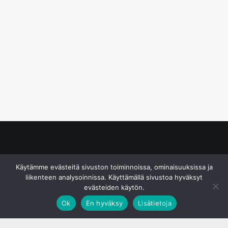
© S&J Media Oy
Käytämme evästeitä sivuston toiminnoissa, ominaisuuksissa ja
liikenteen analysoinnissa. Käyttämällä sivustoa hyväksyt
evästeiden käytön.
Ok
En hyväksy
Lisätietoja
;