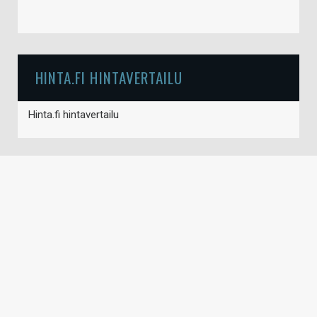
HINTA.FI HINTAVERTAILU
Hinta.fi hintavertailu