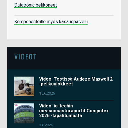
Datatronic pelikoneet
Komponenteille myös kasauspalvelu
VIDEOT
Video: Testissä Audeze Maxwell 2
-pelikuulokkeet
15.6.2026
Video: io-techin
messuosastoraportit Computex
2026 -tapahtumasta
3.6.2026