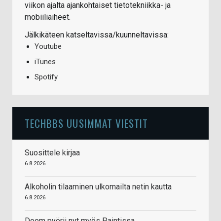
viikon ajalta ajankohtaiset tietotekniikka- ja
mobiiliaiheet.
Jälkikäteen katseltavissa/kuunneltavissa:
Youtube
iTunes
Spotify
TECHBBS UUSIMMAT VIESTIT
Suosittele kirjaa
6.8.2026
Alkoholin tilaaminen ulkomailta netin kautta
6.8.2026
Doom pyörii nyt myös Paintissa