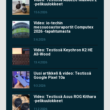
-pelikuulokkeet
15.6.2026
Video: io-techin
messuosastoraportit Computex
2026 -tapahtumasta
3.6.2026
Video: Testissä Keychron K2 HE
All-Wood
13.4.2026
Uusi artikkeli & video: Testissä
Google Pixel 10a
9.3.2026
Video: Testissä Asus ROG Kithara
-pelikuulokkeet
11.2.2026