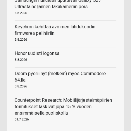
Samsungin huhutaan tiputtavan Galaxy S27
Ultrasta neljännen takakameran pois
6.8.2026
Keychron kehittää avoimen lähdekoodin
firmwarea pelihiiriin
5.8.2026
Honor uudisti logonsa
5.8.2026
Doom pyörii nyt (melkein) myös Commodore
64:llä
3.8.2026
Counterpoint Research: Mobiilijärjestelmäpiirien
toimitukset laskivat jopa 15 % vuoden
ensimmäisellä puoliskolla
31.7.2026