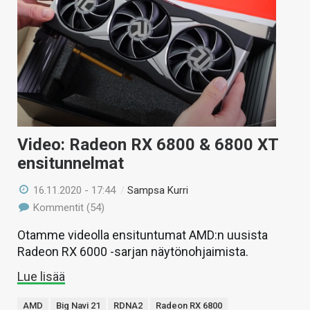
KAUPPA
VAIHDA TEEMA
HAKU
Video: Radeon RX 6800 & 6800 XT
ensitunnelmat
16.11.2020 - 17:44
/
Sampsa Kurri
Kommentit (54)
Otamme videolla ensituntumat AMD:n uusista
Radeon RX 6000 -sarjan näytönohjaimista.
Lue lisää
AMD
Big Navi 21
RDNA2
Radeon RX 6800