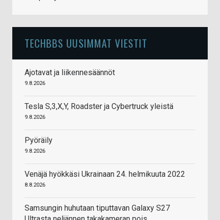
TECHBBS UUSIMMAT VIESTIT
Ajotavat ja liikennesäännöt
9.8.2026
Tesla S,3,X,Y, Roadster ja Cybertruck yleistä
9.8.2026
Pyöräily
9.8.2026
Venäjä hyökkäsi Ukrainaan 24. helmikuuta 2022
8.8.2026
Samsungin huhutaan tiputtavan Galaxy S27
Ultrasta neljännen takakameran pois