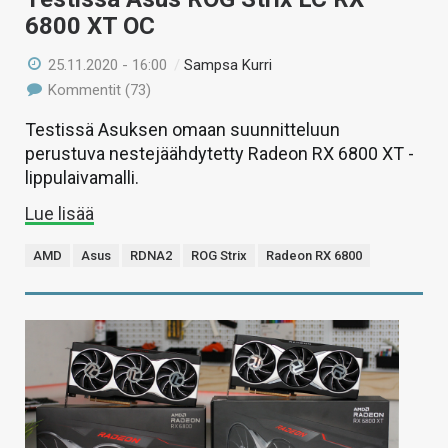
6800 XT OC
25.11.2020 - 16:00
/
Sampsa Kurri
Kommentit (73)
Testissä Asuksen omaan suunnitteluun
perustuva nestejäähdytetty Radeon RX 6800 XT -
lippulaivamalli.
Lue lisää
AMD
Asus
RDNA2
ROG Strix
Radeon RX 6800