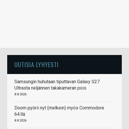
UUTISIA LYHYESTI
Samsungin huhutaan tiputtavan Galaxy S27
Ultrasta neljännen takakameran pois
8.8.2026
Doom pyörii nyt (melkein) myös Commodore
64:llä
8.8.2026