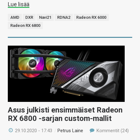
Lue lisää
AMD
DXR
Navi21
RDNA2
Radeon RX 6000
Radeon RX 6800
Asus julkisti ensimmäiset Radeon
RX 6800 -sarjan custom-mallit
29.10.2020 - 17:43
/
Petrus Laine
Kommentit (24)