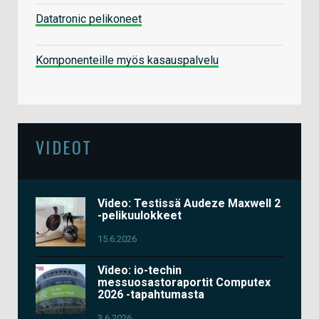
Datatronic pelikoneet
Komponenteille myös kasauspalvelu
VIDEOT
Video: Testissä Audeze Maxwell 2
-pelikuulokkeet
15.6.2026
Video: io-techin
messuosastoraportit Computex
2026 -tapahtumasta
3.6.2026