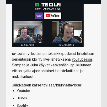
io-techin viikottainen tekniikkapodcast lähetetään
perjantaisin klo 15 live-lähetyksenä
YouTubessa
.
Sampsa ja Juha käyvät keskenään läpi kuluneen
viikon ajalta ajankohtaiset tietotekniikka- ja
mobiiliaiheet.
Jälkikäteen katseltavissa/kuunneltavissa:
Youtube
iTunes
Spotify