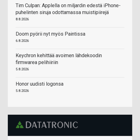
Tim Culpan: Applella on miljardin edestä iPhone-
puhelinten siruja odottamassa muistipiirejä
8.8.2026
Doom pyörii nyt myös Paintissa
6.8.2026
Keychron kehittää avoimen lähdekoodin
firmwarea pelihiiriin
5.8.2026
Honor uudisti logonsa
5.8.2026