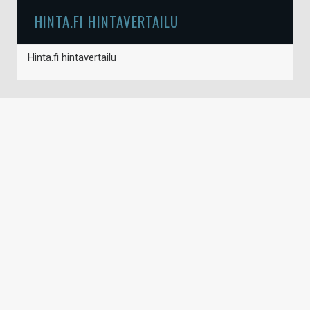
HINTA.FI HINTAVERTAILU
Hinta.fi hintavertailu