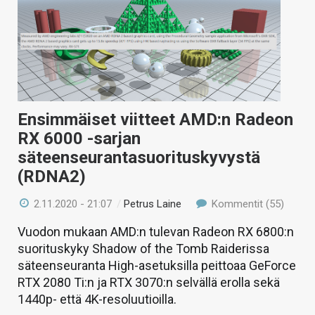
Ensimmäiset viitteet AMD:n Radeon
RX 6000 -sarjan
säteenseurantasuorituskyvystä
(RDNA2)
2.11.2020 - 21:07
/
Petrus Laine
Kommentit (55)
Vuodon mukaan AMD:n tulevan Radeon RX 6800:n
suorituskyky Shadow of the Tomb Raiderissa
säteenseuranta High-asetuksilla peittoaa GeForce
RTX 2080 Ti:n ja RTX 3070:n selvällä erolla sekä
1440p- että 4K-resoluutioilla.