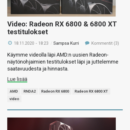
Video: Radeon RX 6800 & 6800 XT
testitulokset
18.11.2020 - 18:23
/
Sampsa Kurri
Kommentit (3)
Käymme videolla läpi AMD:n uusien Radeon-
näytönohjaimien testitulokset läpi ja juttelemme
saatavuudesta ja hinnasta.
Lue lisää
AMD
RNDA2
Radeon RX 6800
Radeon RX 6800 XT
video