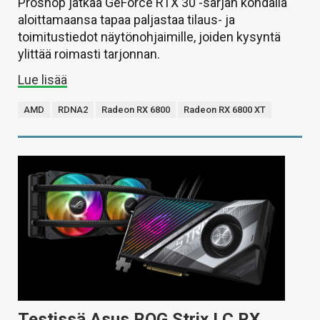
Proshop jatkaa GeForce RTX 30 -sarjan kohdalla
aloittamaansa tapaa paljastaa tilaus- ja
toimitustiedot näytönohjaimille, joiden kysyntä
ylittää roimasti tarjonnan.
Lue lisää
AMD
RDNA2
Radeon RX 6800
Radeon RX 6800 XT
Testissä Asus ROG Strix LC RX