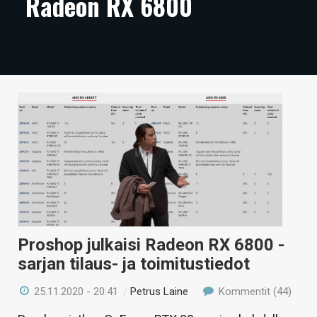
Radeon RX 6800
ARTIKKELIT
VIDEOT
TECHBBS
TIETOA
HINTA.FI
KAUPPA
VAIHDA TEEMA
Proshop julkaisi Radeon RX 6800 -
sarjan tilaus- ja toimitustiedot
HAKU
25.11.2020 - 20:41
/
Petrus Laine
Kommentit (44)