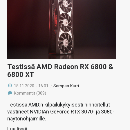
Testissä AMD Radeon RX 6800 &
6800 XT
18.11.2020 - 16:01
/
Sampsa Kurri
Kommentit (309)
Testissä AMD:n kilpailukykyisesti hinnoitellut
vastineet NVIDIAn GeForce RTX 3070- ja 3080-
näytönohjaimille.
Lue lisää