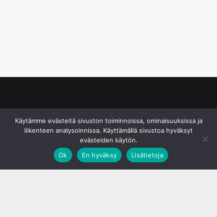
© S&J Media Oy
Käytämme evästeitä sivuston toiminnoissa, ominaisuuksissa ja
liikenteen analysoinnissa. Käyttämällä sivustoa hyväksyt
evästeiden käytön.
Ok
En hyväksy
Lisätietoja
;