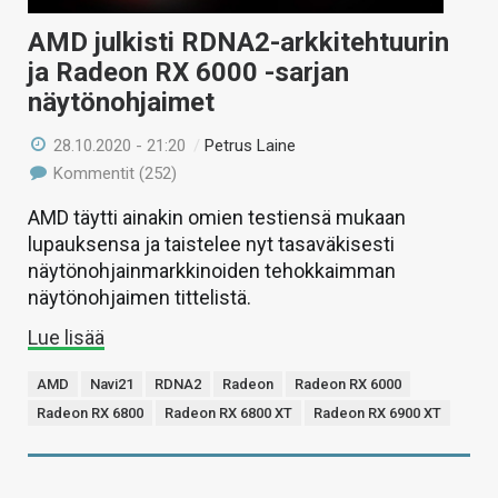
AMD julkisti RDNA2-arkkitehtuurin
ja Radeon RX 6000 -sarjan
näytönohjaimet
28.10.2020 - 21:20
/
Petrus Laine
Kommentit (252)
AMD täytti ainakin omien testiensä mukaan
lupauksensa ja taistelee nyt tasaväkisesti
näytönohjainmarkkinoiden tehokkaimman
näytönohjaimen tittelistä.
Lue lisää
AMD
Navi21
RDNA2
Radeon
Radeon RX 6000
Radeon RX 6800
Radeon RX 6800 XT
Radeon RX 6900 XT