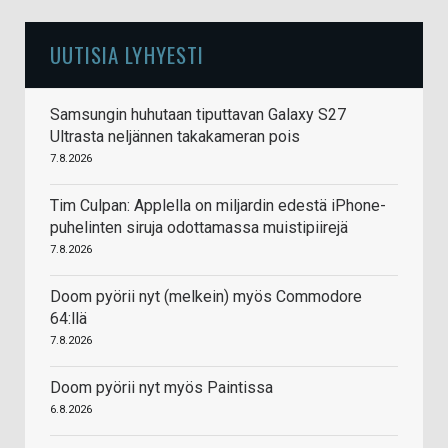
UUTISIA LYHYESTI
Samsungin huhutaan tiputtavan Galaxy S27
Ultrasta neljännen takakameran pois
7.8.2026
Tim Culpan: Applella on miljardin edestä iPhone-
puhelinten siruja odottamassa muistipiirejä
7.8.2026
Doom pyörii nyt (melkein) myös Commodore
64:llä
7.8.2026
Doom pyörii nyt myös Paintissa
6.8.2026