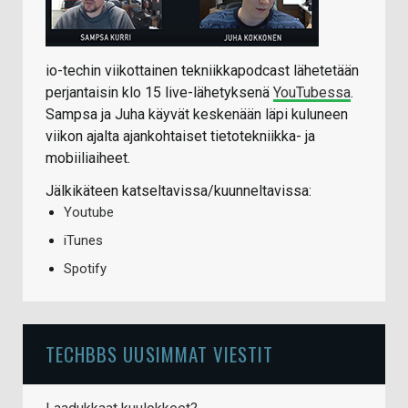
io-techin viikottainen tekniikkapodcast lähetetään
perjantaisin klo 15 live-lähetyksenä
YouTubessa
.
Sampsa ja Juha käyvät keskenään läpi kuluneen
viikon ajalta ajankohtaiset tietotekniikka- ja
mobiiliaiheet.
Jälkikäteen katseltavissa/kuunneltavissa:
Youtube
iTunes
Spotify
TECHBBS UUSIMMAT VIESTIT