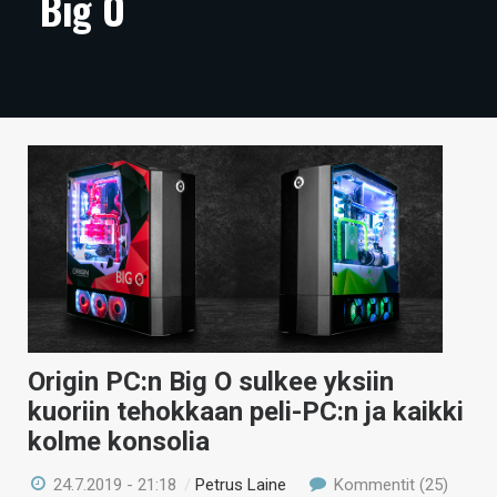
Big O
ARTIKKELIT
VIDEOT
TECHBBS
TIETOA
HINTA.FI
KAUPPA
VAIHDA TEEMA
Origin PC:n Big O sulkee yksiin
kuoriin tehokkaan peli-PC:n ja kaikki
HAKU
kolme konsolia
24.7.2019 - 21:18
/
Petrus Laine
Kommentit (25)