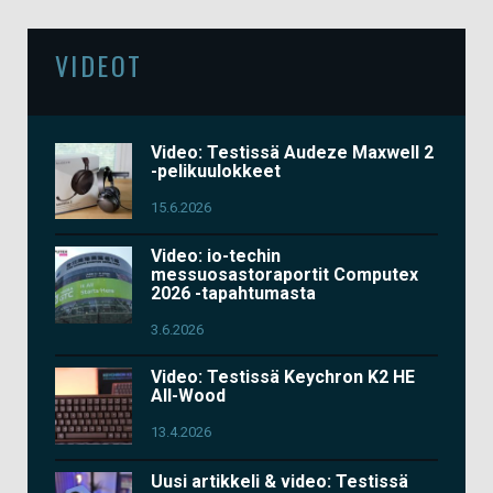
VIDEOT
Video: Testissä Audeze Maxwell 2
-pelikuulokkeet
15.6.2026
Video: io-techin
messuosastoraportit Computex
2026 -tapahtumasta
3.6.2026
Video: Testissä Keychron K2 HE
All-Wood
13.4.2026
Uusi artikkeli & video: Testissä