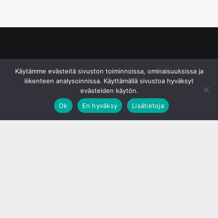
© S&J Media Oy
Käytämme evästeitä sivuston toiminnoissa, ominaisuuksissa ja
liikenteen analysoinnissa. Käyttämällä sivustoa hyväksyt
evästeiden käytön.
Ok
En hyväksy
Lisätietoja
;