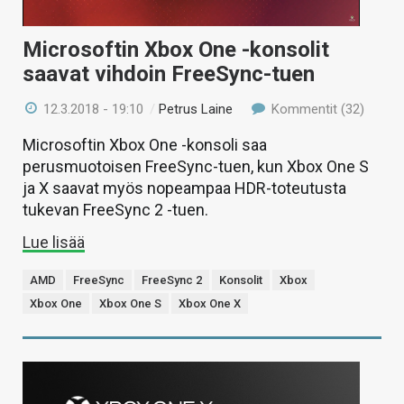
Microsoftin Xbox One -konsolit
saavat vihdoin FreeSync-tuen
12.3.2018 - 19:10
/
Petrus Laine
Kommentit (32)
Microsoftin Xbox One -konsoli saa
perusmuotoisen FreeSync-tuen, kun Xbox One S
ja X saavat myös nopeampaa HDR-toteutusta
tukevan FreeSync 2 -tuen.
Lue lisää
AMD
FreeSync
FreeSync 2
Konsolit
Xbox
Xbox One
Xbox One S
Xbox One X