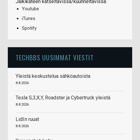
Jälkikäteen katseltavissa/kuunneltavissa:
Youtube
iTunes
Spotify
TECHBBS UUSIMMAT VIESTIT
Yleistä keskustelua sähköautoista
8.8.2026
Tesla S,3,X,Y, Roadster ja Cybertruck yleistä
8.8.2026
Lidl:n ruuat
8.8.2026