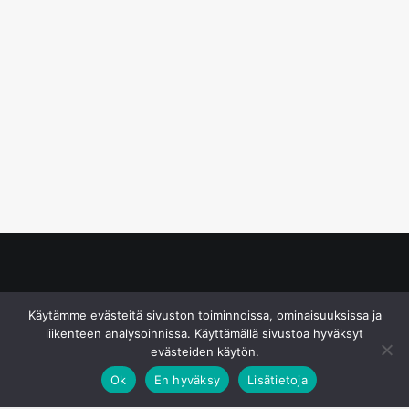
© S&J Media Oy
Käytämme evästeitä sivuston toiminnoissa, ominaisuuksissa ja
liikenteen analysoinnissa. Käyttämällä sivustoa hyväksyt
evästeiden käytön.
Ok
En hyväksy
Lisätietoja