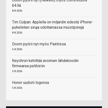
Doom pyörii nyt (melkein) myös Commodore
64:llä
8.8.2026
Tim Culpan: Applella on miljardin edestä iPhone-
puhelinten siruja odottamassa muistipiirejä
8.8.2026
Doom pyörii nyt myös Paintissa
6.8.2026
Keychron kehittää avoimen lähdekoodin
firmwarea pelihiiriin
5.8.2026
Honor uudisti logonsa
5.8.2026