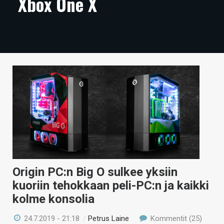
Xbox One X
ARTIKKELIT
VIDEOT
TECHBBS
TIETOA
HINTA.FI
KAUPPA
VAIHDA TEEMA
Origin PC:n Big O sulkee yksiin
kuoriin tehokkaan peli-PC:n ja kaikki
HAKU
kolme konsolia
24.7.2019 - 21:18
/
Petrus Laine
Kommentit (25)