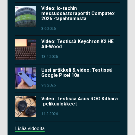
Video: io-techin
messuosastoraportit Computex
2026 -tapahtumasta
3.6.2026
Video: Testissä Keychron K2 HE
All-Wood
13.4.2026
Uusi artikkeli & video: Testissä
Google Pixel 10a
9.3.2026
Video: Testissä Asus ROG Kithara
-pelikuulokkeet
11.2.2026
Lisää videoita