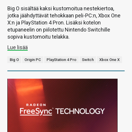
Big O sisältää kaksi kustomoitua nestekiertoa,
jotka jäähdyttävät tehokkaan peli-PC:n, Xbox One
X:n ja PlayStation 4 Pron. Lisäksi kotelon
etupaneelin on piilotettu Nintendo Switchille
sopiva kustomoitu telakka.
Lue lisää
Big O
Origin PC
PlayStation 4 Pro
Switch
Xbox One X