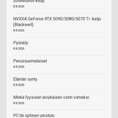
Screenshot-ketju
8.8.2026
NVIDIA GeForce RTX 5090/5080/5070 Ti -ketju
(Blackwell)
8.8.2026
Pyöräily
8.8.2026
Perussuomalaiset
8.8.2026
Elämän synty
8.8.2026
Minkä fyysisen levykäisen ostin viimeksi
8.8.2026
PC:lle optinen ulostulo