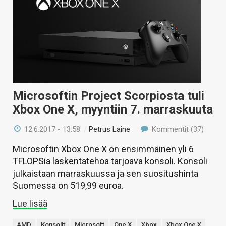
Microsoftin Project Scorpiosta tuli
Xbox One X, myyntiin 7. marraskuuta
12.6.2017 - 13:58
/
Petrus Laine
Kommentit (37)
Microsoftin Xbox One X on ensimmäinen yli 6
TFLOPSia laskentatehoa tarjoava konsoli. Konsoli
julkaistaan marraskuussa ja sen suositushinta
Suomessa on 519,99 euroa.
Lue lisää
AMD
Konsolit
Microsoft
One X
Xbox
Xbox One X