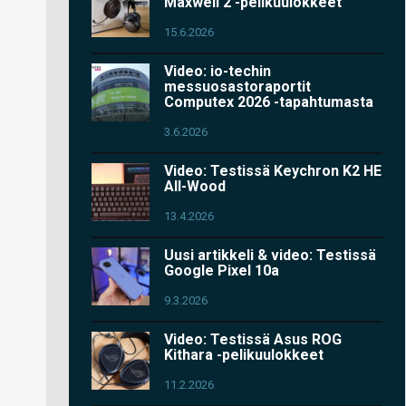
Maxwell 2 -pelikuulokkeet
15.6.2026
Video: io-techin
messuosastoraportit
Computex 2026 -tapahtumasta
3.6.2026
Video: Testissä Keychron K2 HE
All-Wood
13.4.2026
Uusi artikkeli & video: Testissä
Google Pixel 10a
9.3.2026
Video: Testissä Asus ROG
Kithara -pelikuulokkeet
11.2.2026