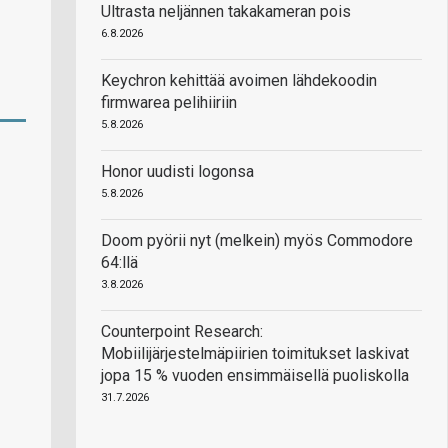
Ultrasta neljännen takakameran pois
6.8.2026
Keychron kehittää avoimen lähdekoodin
firmwarea pelihiiriin
5.8.2026
Honor uudisti logonsa
5.8.2026
Doom pyörii nyt (melkein) myös Commodore
64:llä
3.8.2026
Counterpoint Research:
Mobiilijärjestelmäpiirien toimitukset laskivat
jopa 15 % vuoden ensimmäisellä puoliskolla
31.7.2026