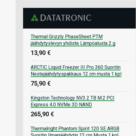
Thermal Grizzly PhaseSheet PTM
jäähdytyslevyn yhdiste Lämpöalusta 2 g
13,90 €
ARCTIC Liquid Freezer III Pro 360 Suoritin
Nestejäähdytyspakkaus 12 cm musta 1 kpl
75,90 €
Kingston Technology NV3 2 TB M.2 PCI
Express 4.0 NVMe 3D NAND
265,90 €
Thermalright Phantom Spirit 120 SE ARGB
Suoritin Ilmanjäähdytin 12 cm Musta 1 kpl