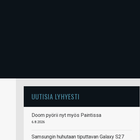
UUTISIA LYHYESTI
Doom pyörii nyt myös Paintissa
6.8.2026
Samsungin huhutaan tiputtavan Galaxy S27