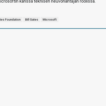
icrosoftin kanssa teknisen neuvonantajan roolissa.
ates Foundation
Bill Gates
Microsoft