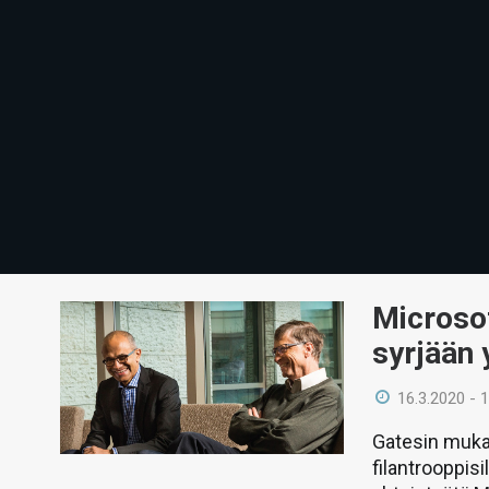
Microsof
syrjään 
16.3.2020 - 
Gatesin muka
filantrooppisi