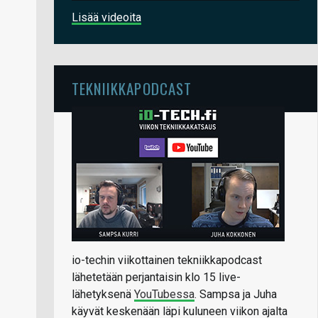
Lisää videoita
TEKNIIKKAPODCAST
io-techin viikottainen tekniikkapodcast
lähetetään perjantaisin klo 15 live-
lähetyksenä
YouTubessa
. Sampsa ja Juha
käyvät keskenään läpi kuluneen viikon ajalta