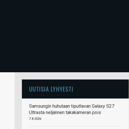
UUTISIA LYHYESTI
Samsungin huhutaan tiputtavan Galaxy S27
Ultrasta neljännen takakameran pois
7.8.2026