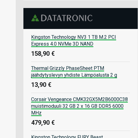
Kingston Technology NV3 1 TB M.2 PCI
Express 4.0 NVMe 3D NAND
158,90 €
Thermal Grizzly PhaseSheet PTM
jäähdytyslevyn yhdiste Lämpöalusta 2 g
13,90 €
Corsair Vengeance CMK32GX5M2B6000C38
muistimoduuli 32 GB 2 x 16 GB DDR5 6000
MHz
479,90 €
Kingston Technology FURY Beast