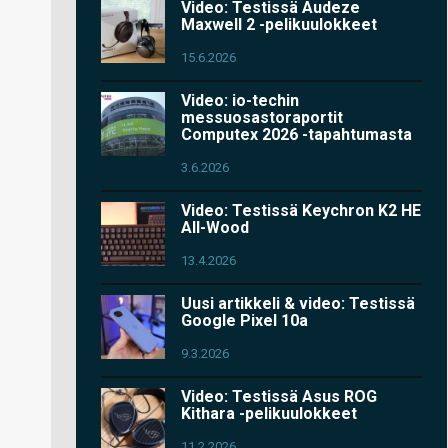
Video: Testissä Audeze
Maxwell 2 -pelikuulokkeet
15.6.2026
Video: io-techin
messuosastoraportit
Computex 2026 -tapahtumasta
3.6.2026
Video: Testissä Keychron K2 HE
All-Wood
13.4.2026
Uusi artikkeli & video: Testissä
Google Pixel 10a
9.3.2026
Video: Testissä Asus ROG
Kithara -pelikuulokkeet
11.2.2026