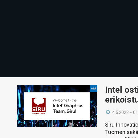
Intel os
erikoist
4.5.2022 - 01
Siru Innovati
Tuomen sekä 