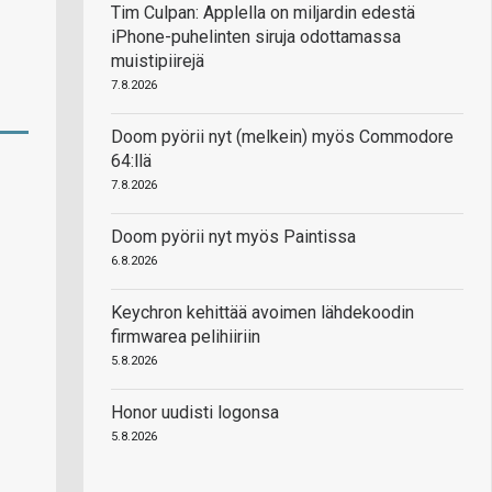
Tim Culpan: Applella on miljardin edestä
iPhone-puhelinten siruja odottamassa
muistipiirejä
7.8.2026
Doom pyörii nyt (melkein) myös Commodore
64:llä
7.8.2026
Doom pyörii nyt myös Paintissa
6.8.2026
Keychron kehittää avoimen lähdekoodin
firmwarea pelihiiriin
5.8.2026
Honor uudisti logonsa
5.8.2026