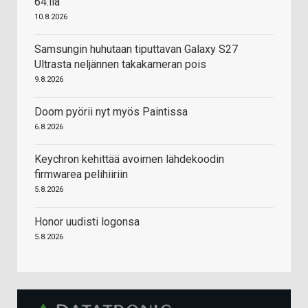
64:llä
10.8.2026
Samsungin huhutaan tiputtavan Galaxy S27
Ultrasta neljännen takakameran pois
9.8.2026
Doom pyörii nyt myös Paintissa
6.8.2026
Keychron kehittää avoimen lähdekoodin
firmwarea pelihiiriin
5.8.2026
Honor uudisti logonsa
5.8.2026