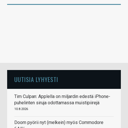
UUTISIA LYHYESTI
Tim Culpan: Applella on miljardin edestä iPhone-
puhelinten siruja odottamassa muistipiirejä
10.8.2026
Doom pyörii nyt (melkein) myös Commodore