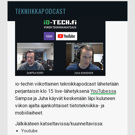
TEKNIIKKAPODCAST
io-techin viikottainen tekniikkapodcast lähetetään
perjantaisin klo 15 live-lähetyksenä
YouTubessa
.
Sampsa ja Juha käyvät keskenään läpi kuluneen
viikon ajalta ajankohtaiset tietotekniikka- ja
mobiiliaiheet.
Jälkikäteen katseltavissa/kuunneltavissa:
Youtube