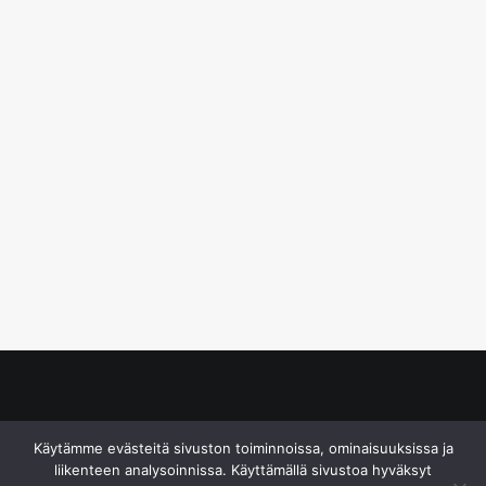
© S&J Media Oy
Käytämme evästeitä sivuston toiminnoissa, ominaisuuksissa ja
liikenteen analysoinnissa. Käyttämällä sivustoa hyväksyt