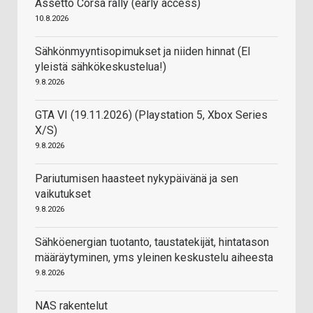
Assetto Corsa rally (early access)
10.8.2026
Sähkönmyyntisopimukset ja niiden hinnat (EI
yleistä sähkökeskustelua!)
9.8.2026
GTA VI (19.11.2026) (Playstation 5, Xbox Series
X/S)
9.8.2026
Pariutumisen haasteet nykypäivänä ja sen
vaikutukset
9.8.2026
Sähköenergian tuotanto, taustatekijät, hintatason
määräytyminen, yms yleinen keskustelu aiheesta
9.8.2026
NAS rakentelut