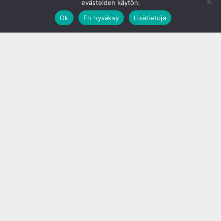
evästeiden käytön.
Ok
En hyväksy
Lisätietoja
;