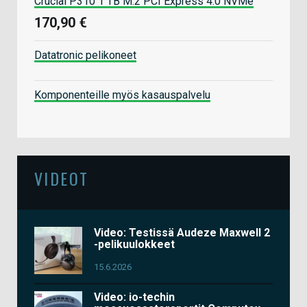
Crucial P310 1 TB M.2 PCI Express 4.0 NVMe
170,90 €
Datatronic pelikoneet
Komponenteille myös kasauspalvelu
VIDEOT
Video: Testissä Audeze Maxwell 2
-pelikuulokkeet
15.6.2026
Video: io-techin