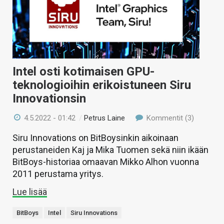
KAUPPA
VAIHDA TEEMA
Intel osti kotimaisen GPU-
teknologioihin erikoistuneen Siru
HAKU
Innovationsin
4.5.2022 - 01:42
/
Petrus Laine
Kommentit (3)
Siru Innovations on BitBoysinkin aikoinaan
perustaneiden Kaj ja Mika Tuomen sekä niin ikään
BitBoys-historiaa omaavan Mikko Alhon vuonna
2011 perustama yritys.
Lue lisää
BitBoys
Intel
Siru Innovations