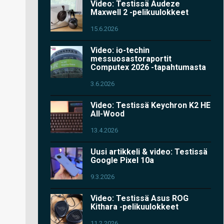
Video: Testissä Audeze
Maxwell 2 -pelikuulokkeet
15.6.2026
Video: io-techin
messuosastoraportit
Computex 2026 -tapahtumasta
3.6.2026
Video: Testissä Keychron K2 HE
All-Wood
13.4.2026
Uusi artikkeli & video: Testissä
Google Pixel 10a
9.3.2026
Video: Testissä Asus ROG
Kithara -pelikuulokkeet
11.2.2026