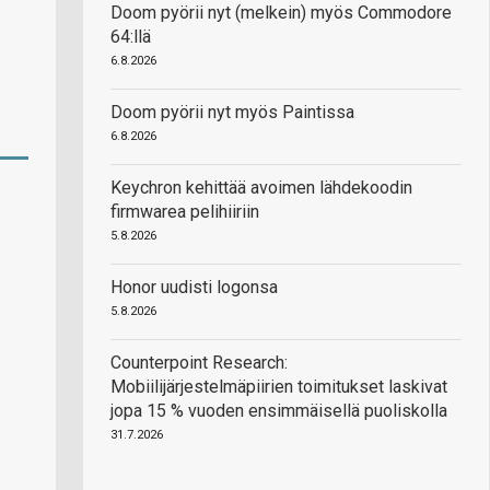
Doom pyörii nyt (melkein) myös Commodore
64:llä
6.8.2026
Doom pyörii nyt myös Paintissa
6.8.2026
Keychron kehittää avoimen lähdekoodin
firmwarea pelihiiriin
5.8.2026
Honor uudisti logonsa
5.8.2026
Counterpoint Research:
Mobiilijärjestelmäpiirien toimitukset laskivat
jopa 15 % vuoden ensimmäisellä puoliskolla
31.7.2026