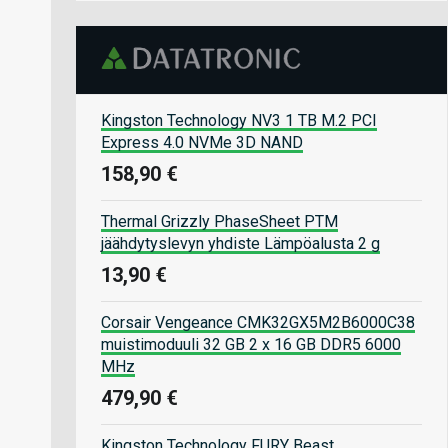
Kingston Technology NV3 1 TB M.2 PCI
Express 4.0 NVMe 3D NAND
158,90 €
Thermal Grizzly PhaseSheet PTM
jäähdytyslevyn yhdiste Lämpöalusta 2 g
13,90 €
Corsair Vengeance CMK32GX5M2B6000C38
muistimoduuli 32 GB 2 x 16 GB DDR5 6000
MHz
479,90 €
Kingston Technology FURY Beast