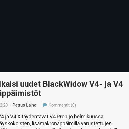
lkaisi uudet BlackWidow V4- ja V4
äppäimistöt
22:20
/
Petrus Laine
Kommentit (0)
4 ja V4 X täydentävät V4 Pron jo helmikuussa
äyskokoisten, lisämakronäppäimillä varustettujen