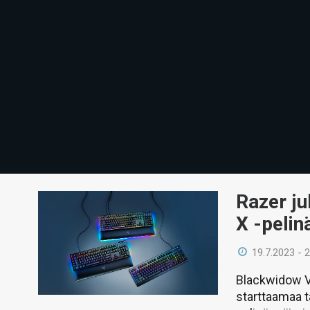
Razer ju
X -pelin
19.7.2023 - 
Blackwidow V
starttaamaa t