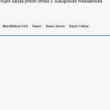
töjen sarjaa yhtiön omilla 3. sukupolven mekaanisilla
BlackWidow V4 X
Razer
Razer Green
Razer Yellow