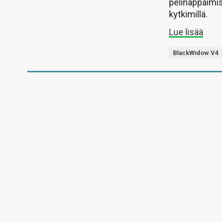
pelinäppäimis
kytkimillä.
Lue lisää
BlackWidow V4