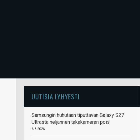
UUTISIA LYHYESTI
Samsungin huhutaan tiputtavan Galaxy S27
Ultrasta neljännen takakameran pois
6.8.2026