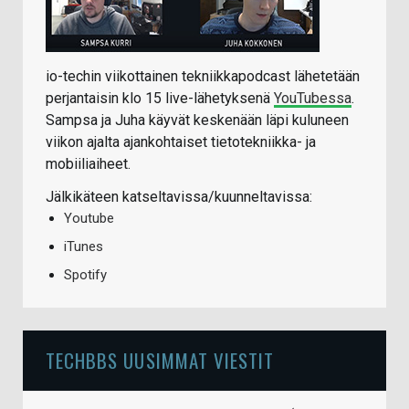
io-techin viikottainen tekniikkapodcast lähetetään
perjantaisin klo 15 live-lähetyksenä
YouTubessa
.
Sampsa ja Juha käyvät keskenään läpi kuluneen
viikon ajalta ajankohtaiset tietotekniikka- ja
mobiiliaiheet.
Jälkikäteen katseltavissa/kuunneltavissa:
Youtube
iTunes
Spotify
TECHBBS UUSIMMAT VIESTIT