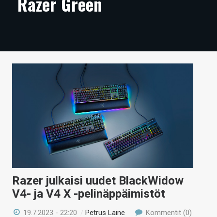
Razer Green
ARTIKKELIT
VIDEOT
TECHBBS
TIETOA
HINTA.FI
KAUPPA
VAIHDA TEEMA
Razer julkaisi uudet BlackWidow
HAKU
V4- ja V4 X -pelinäppäimistöt
19.7.2023 - 22:20
/
Petrus Laine
Kommentit (0)