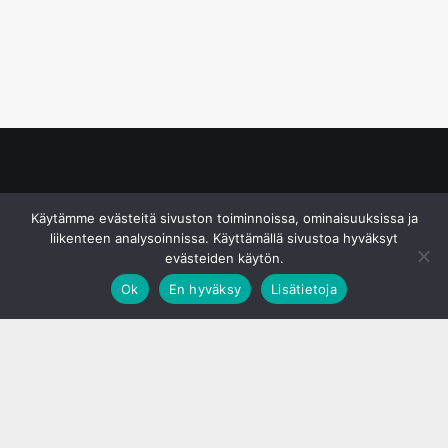
© S&J Media Oy
Käytämme evästeitä sivuston toiminnoissa, ominaisuuksissa ja
liikenteen analysoinnissa. Käyttämällä sivustoa hyväksyt
evästeiden käytön.
Ok
En hyväksy
Lisätietoja
;