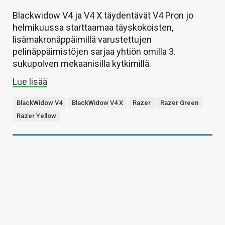
Blackwidow V4 ja V4 X täydentävät V4 Pron jo
helmikuussa starttaamaa täyskokoisten,
lisämakronäppäimillä varustettujen
pelinäppäimistöjen sarjaa yhtiön omilla 3.
sukupolven mekaanisilla kytkimillä.
Lue lisää
BlackWidow V4
BlackWidow V4 X
Razer
Razer Green
Razer Yellow