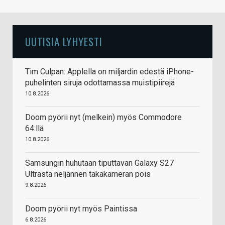
UUTISIA LYHYESTI
Tim Culpan: Applella on miljardin edestä iPhone-
puhelinten siruja odottamassa muistipiirejä
10.8.2026
Doom pyörii nyt (melkein) myös Commodore
64:llä
10.8.2026
Samsungin huhutaan tiputtavan Galaxy S27
Ultrasta neljännen takakameran pois
9.8.2026
Doom pyörii nyt myös Paintissa
6.8.2026