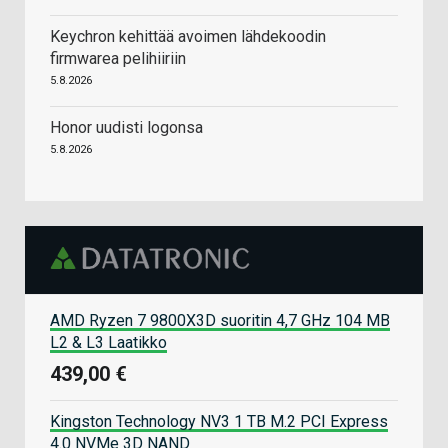
Keychron kehittää avoimen lähdekoodin
firmwarea pelihiiriin
5.8.2026
Honor uudisti logonsa
5.8.2026
AMD Ryzen 7 9800X3D suoritin 4,7 GHz 104 MB
L2 & L3 Laatikko
439,00 €
Kingston Technology NV3 1 TB M.2 PCI Express
4.0 NVMe 3D NAND