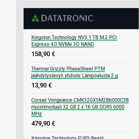
Kingston Technology NV3 1 TB M.2 PCI
Express 4.0 NVMe 3D NAND
158,90 €
Thermal Grizzly PhaseSheet PTM
jäähdytyslevyn yhdiste Lämpöalusta 2 g
13,90 €
Corsair Vengeance CMK32GX5M2B6000C38
muistimoduuli 32 GB 2 x 16 GB DDR5 6000
MHz
479,90 €
Kingston Technology FURY Beast