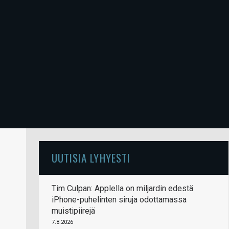
UUTISIA LYHYESTI
Tim Culpan: Applella on miljardin edestä
iPhone-puhelinten siruja odottamassa
muistipiirejä
7.8.2026