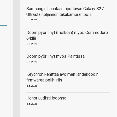
Samsungin huhutaan tiputtavan Galaxy S27
Ultrasta neljännen takakameran pois
6.8.2026
Doom pyörii nyt (melkein) myös Commodore
64:llä
6.8.2026
Doom pyörii nyt myös Paintissa
6.8.2026
Keychron kehittää avoimen lähdekoodin
firmwarea pelihiiriin
5.8.2026
Honor uudisti logonsa
5.8.2026