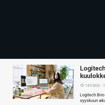
Logitech
kuulokk
14.9.2022 - 
Logitech Brio
syyskuun aik