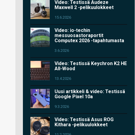
Video: Testissä Audeze
Maxwell 2 -pelikuulokkeet
15.6.2026
Video: io-techin
messuosastoraportit
Computex 2026 -tapahtumasta
3.6.2026
Video: Testissä Keychron K2 HE
All-Wood
13.4.2026
Uusi artikkeli & video: Testissä
Google Pixel 10a
9.3.2026
Video: Testissä Asus ROG
Kithara -pelikuulokkeet
11.2.2026