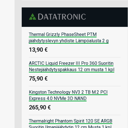
Thermal Grizzly PhaseSheet PTM
jäähdytyslevyn yhdiste Lämpöalusta 2 g
13,90 €
ARCTIC Liquid Freezer III Pro 360 Suoritin
Nestejäähdytyspakkaus 12 cm musta 1 kpl
75,90 €
Kingston Technology NV3 2 TB M.2 PCI
Express 4.0 NVMe 3D NAND
265,90 €
Thermalright Phantom Spirit 120 SE ARGB
Suoritin Ilmanjäähdytin 12 cm Musta 1 kpl