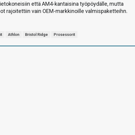
tietokoneisiin että AM4-kantaisina työpöydälle, mutta
ot rajoitettiin vain OEM-markkinoille valmispaketteihn.
it
Athlon
Bristol Ridge
Prosessorit