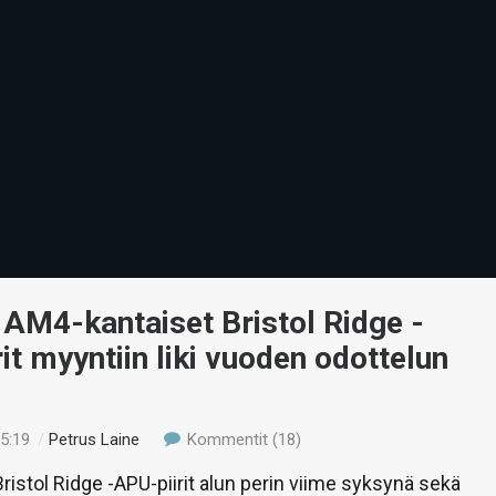
AM4-kantaiset Bristol Ridge -
it myyntiin liki vuoden odottelun
15:19
/
Petrus Laine
Kommentit (18)
Bristol Ridge -APU-piirit alun perin viime syksynä sekä