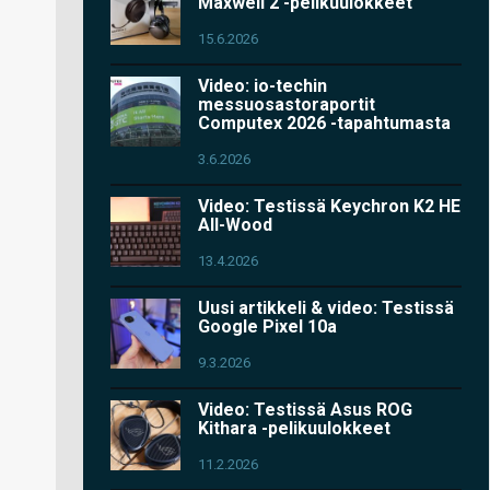
Maxwell 2 -pelikuulokkeet
15.6.2026
Video: io-techin
messuosastoraportit
Computex 2026 -tapahtumasta
3.6.2026
Video: Testissä Keychron K2 HE
All-Wood
13.4.2026
Uusi artikkeli & video: Testissä
Google Pixel 10a
9.3.2026
Video: Testissä Asus ROG
Kithara -pelikuulokkeet
11.2.2026