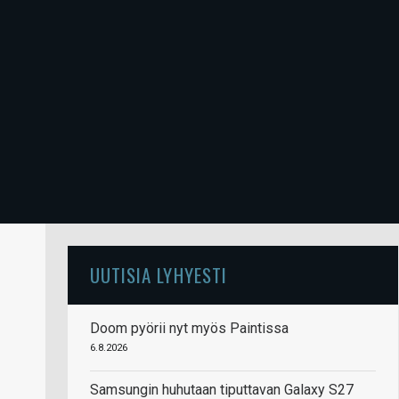
UUTISIA LYHYESTI
Doom pyörii nyt myös Paintissa
6.8.2026
Samsungin huhutaan tiputtavan Galaxy S27