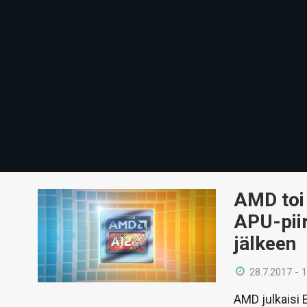
AMD toi 
APU-piir
jälkeen
28.7.2017 - 
AMD julkaisi 