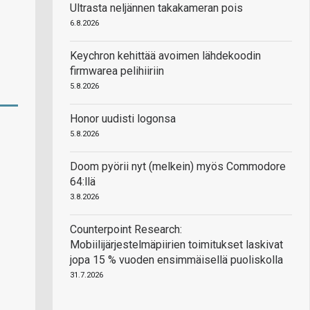
Ultrasta neljännen takakameran pois
6.8.2026
Keychron kehittää avoimen lähdekoodin
firmwarea pelihiiriin
5.8.2026
Honor uudisti logonsa
5.8.2026
Doom pyörii nyt (melkein) myös Commodore
64:llä
3.8.2026
Counterpoint Research:
Mobiilijärjestelmäpiirien toimitukset laskivat
jopa 15 % vuoden ensimmäisellä puoliskolla
31.7.2026