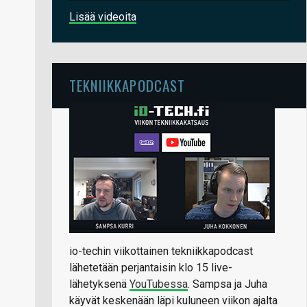
Lisää videoita
TEKNIIKKAPODCAST
io-techin viikottainen tekniikkapodcast
lähetetään perjantaisin klo 15 live-
lähetyksenä
YouTubessa
. Sampsa ja Juha
käyvät keskenään läpi kuluneen viikon ajalta