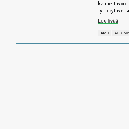
kannettaviin 
työpöytäversi
Lue lisää
AMD
APU-piir