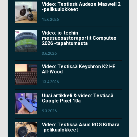
Video: Testissä Audeze Maxwell 2
-pelikuulokkeet
15.6.2026
Video: io-techin
messuosastoraportit Computex
2026 -tapahtumasta
3.6.2026
Video: Testissä Keychron K2 HE
All-Wood
13.4.2026
Uusi artikkeli & video: Testissä
Google Pixel 10a
9.3.2026
Video: Testissä Asus ROG Kithara
-pelikuulokkeet