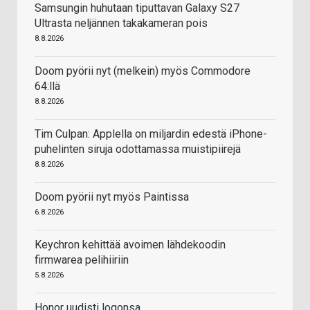
Samsungin huhutaan tiputtavan Galaxy S27
Ultrasta neljännen takakameran pois
8.8.2026
Doom pyörii nyt (melkein) myös Commodore
64:llä
8.8.2026
Tim Culpan: Applella on miljardin edestä iPhone-
puhelinten siruja odottamassa muistipiirejä
8.8.2026
Doom pyörii nyt myös Paintissa
6.8.2026
Keychron kehittää avoimen lähdekoodin
firmwarea pelihiiriin
5.8.2026
Honor uudisti logonsa