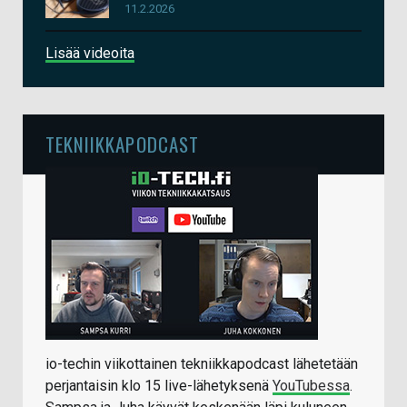
11.2.2026
Lisää videoita
TEKNIIKKAPODCAST
io-techin viikottainen tekniikkapodcast lähetetään
perjantaisin klo 15 live-lähetyksenä
YouTubessa
.