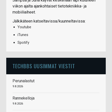
Sampsa ja Juha käyvät keskenään läpi kuluneen
viikon ajalta ajankohtaiset tietotekniikka- ja
mobiiliaiheet.
Jälkikäteen katseltavissa/kuunneltavissa:
Youtube
iTunes
Spotify
TECHBBS UUSIMMAT VIESTIT
Perunalastut
9.8.2026
Rannekelloja
9.8.2026