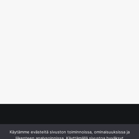
© S&J Media Oy
Käytämme evästeitä sivuston toiminnoissa, ominaisuuksissa ja
liikenteen analysoinnissa. Käyttämällä sivustoa hyväksyt