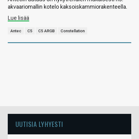
akvaariomallin kotelo kaksoiskammiorakenteella.
Lue lisää
Antec
C5
C5 ARGB
Constellation
UUTISIA LYHYESTI