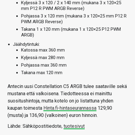
Kyljessä 3 x 120 / 2 x 140 mm (mukana 3 x 120×25
mm P12 R PWM ARGB Reverse)
Pohjassa 3 x 120 mm (mukana 3 x 120×25 mm P12 R
PWM ARGB Reverse)
Takana 1 x 120 mm (mukana 1 x 120×25 P12 PWM
ARGB)
Jäähdytintuki:
Katossa max 360 mm
Kyljessä max 280 mm
Pohjassa max 360 mm
Takana max 120 mm
Antecin uusi Constellation C5 ARGB tulee saataville sekä
mustana että valkoisena. Tiedotteessa ei mainittu
suositushintoja, mutta kotelo on jo listattuna yhden
kaupan toimesta
Hinta.fi-hintaseurannassa
129,90
(musta) ja 136,90 (valkoinen) euron hinnoin.
Lähde: Sähköpostitiedote,
tuotesivut