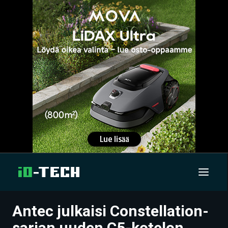
Antec julkaisi Constellation-
UUTISET
sarjan uuden C5-kotelon