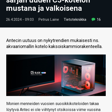
ARTIKKELIT
mustana ja valkoisena
VIDEOT
26.4.2024 - 09:03
Petrus Laine
Tietotekniikka
16
TECHBBS
TIETOA
Antecin uutuus on nykytrendien mukaisesti ns.
akvaariomallin kotelo kaksoiskammiorakenteella.
HINTA.FI
KAUPPA
VAIHDA TEEMA
HAKU
Monien menneiden vuosien suosikkikoteloiden takaa
löytyvä Antec ei ole viihtynyt otsikoissa viime vuosina