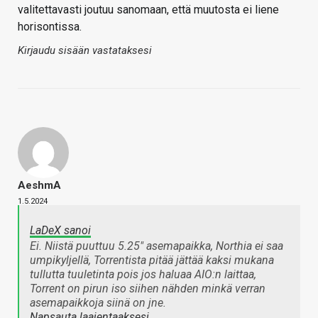
valitettavasti joutuu sanomaan, että muutosta ei liene
horisontissa.
Kirjaudu sisään vastataksesi
AeshmA
1.5.2024
LaDeX sanoi
Ei. Niistä puuttuu 5.25" asemapaikka, Northia ei saa
umpikyljellä, Torrentista pitää jättää kaksi mukana
tullutta tuuletinta pois jos haluaa AIO:n laittaa,
Torrent on pirun iso siihen nähden minkä verran
asemapaikkoja siinä on jne.
Napsauta laajentaaksesi…