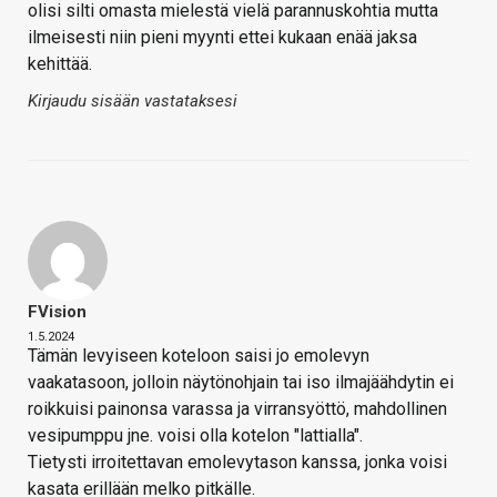
olisi silti omasta mielestä vielä parannuskohtia mutta
ilmeisesti niin pieni myynti ettei kukaan enää jaksa
kehittää.
Kirjaudu sisään vastataksesi
FVision
1.5.2024
Tämän levyiseen koteloon saisi jo emolevyn
vaakatasoon, jolloin näytönohjain tai iso ilmajäähdytin ei
roikkuisi painonsa varassa ja virransyöttö, mahdollinen
vesipumppu jne. voisi olla kotelon "lattialla".
Tietysti irroitettavan emolevytason kanssa, jonka voisi
kasata erillään melko pitkälle.