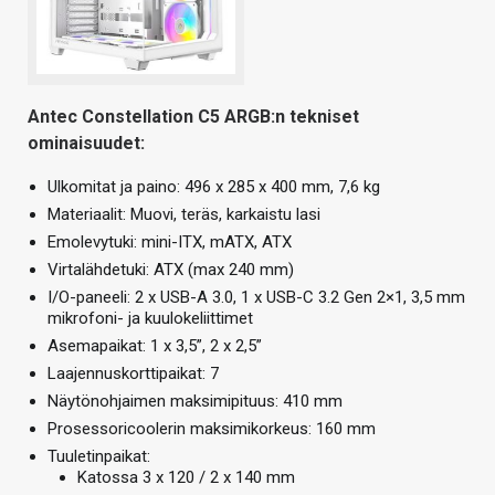
Antec Constellation C5 ARGB:n tekniset
ominaisuudet:
Ulkomitat ja paino: 496 x 285 x 400 mm, 7,6 kg
Materiaalit: Muovi, teräs, karkaistu lasi
Emolevytuki: mini-ITX, mATX, ATX
Virtalähdetuki: ATX (max 240 mm)
I/O-paneeli: 2 x USB-A 3.0, 1 x USB-C 3.2 Gen 2×1, 3,5 mm
mikrofoni- ja kuulokeliittimet
Asemapaikat: 1 x 3,5”, 2 x 2,5”
Laajennuskorttipaikat: 7
Näytönohjaimen maksimipituus: 410 mm
Prosessoricoolerin maksimikorkeus: 160 mm
Tuuletinpaikat:
Katossa 3 x 120 / 2 x 140 mm