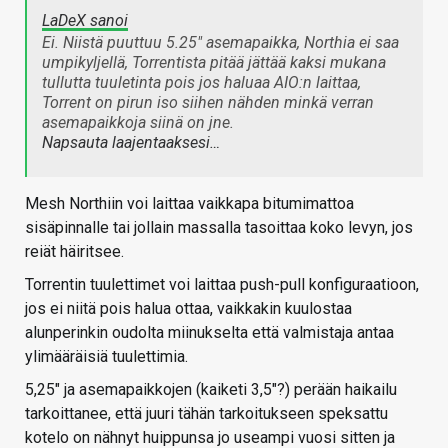
LaDeX sanoi
Ei. Niistä puuttuu 5.25" asemapaikka, Northia ei saa
umpikyljellä, Torrentista pitää jättää kaksi mukana
tullutta tuuletinta pois jos haluaa AIO:n laittaa,
Torrent on pirun iso siihen nähden minkä verran
asemapaikkoja siinä on jne.
Napsauta laajentaaksesi…
Mesh Northiin voi laittaa vaikkapa bitumimattoa
sisäpinnalle tai jollain massalla tasoittaa koko levyn, jos
reiät häiritsee.
Torrentin tuulettimet voi laittaa push-pull konfiguraatioon,
jos ei niitä pois halua ottaa, vaikkakin kuulostaa
alunperinkin oudolta miinukselta että valmistaja antaa
ylimääräisiä tuulettimia.
5,25" ja asemapaikkojen (kaiketi 3,5"?) perään haikailu
tarkoittanee, että juuri tähän tarkoitukseen speksattu
kotelo on nähnyt huippunsa jo useampi vuosi sitten ja