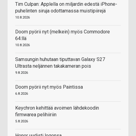
Tim Culpan: Applella on miljardin edestä iPhone-
puhelinten siruja odottamassa muistipiirejä
10.8.2026
Doom pyörii nyt (melkein) myös Commodore
64:llä
10.8.2026
Samsungin huhutaan tiputtavan Galaxy S27
Ultrasta neljännen takakameran pois
9.8.2026
Doom pyörii nyt myös Paintissa
6.8.2026
Keychron kehittää avoimen lähdekoodin
firmwarea pelihiiriin
5.8.2026
Honor uudisti logonsa