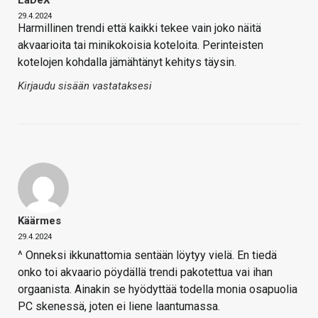
LaDeX
29.4.2024
Harmillinen trendi että kaikki tekee vain joko näitä
akvaarioita tai minikokoisia koteloita. Perinteisten
kotelojen kohdalla jämähtänyt kehitys täysin.
Kirjaudu sisään vastataksesi
Käärmes
29.4.2024
^ Onneksi ikkunattomia sentään löytyy vielä. En tiedä
onko toi akvaario pöydällä trendi pakotettua vai ihan
orgaanista. Ainakin se hyödyttää todella monia osapuolia
PC skenessä, joten ei liene laantumassa.