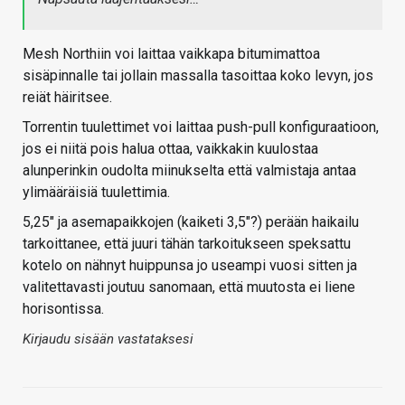
Mesh Northiin voi laittaa vaikkapa bitumimattoa
sisäpinnalle tai jollain massalla tasoittaa koko levyn, jos
reiät häiritsee.
Torrentin tuulettimet voi laittaa push-pull konfiguraatioon,
jos ei niitä pois halua ottaa, vaikkakin kuulostaa
alunperinkin oudolta miinukselta että valmistaja antaa
ylimääräisiä tuulettimia.
5,25" ja asemapaikkojen (kaiketi 3,5"?) perään haikailu
tarkoittanee, että juuri tähän tarkoitukseen speksattu
kotelo on nähnyt huippunsa jo useampi vuosi sitten ja
valitettavasti joutuu sanomaan, että muutosta ei liene
horisontissa.
Kirjaudu sisään vastataksesi