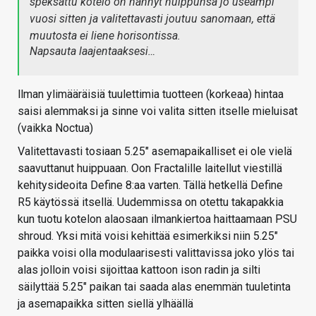
speksattu kotelo on nähnyt huippunsa jo useampi
vuosi sitten ja valitettavasti joutuu sanomaan, että
muutosta ei liene horisontissa.
Napsauta laajentaaksesi…
llman ylimääräisiä tuulettimia tuotteen (korkeaa) hintaa
saisi alemmaksi ja sinne voi valita sitten itselle mieluisat
(vaikka Noctua)
Valitettavasti tosiaan 5.25" asemapaikalliset ei ole vielä
saavuttanut huippuaan. Oon Fractalille laitellut viestillä
kehitysideoita Define 8:aa varten. Tällä hetkellä Define
R5 käytössä itsellä. Uudemmissa on otettu takapakkia
kun tuotu kotelon alaosaan ilmankiertoa haittaamaan PSU
shroud. Yksi mitä voisi kehittää esimerkiksi niin 5.25"
paikka voisi olla modulaarisesti valittavissa joko ylös tai
alas jolloin voisi sijoittaa kattoon ison radin ja silti
säilyttää 5.25" paikan tai saada alas enemmän tuuletinta
ja asemapaikka sitten siellä ylhäällä