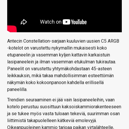
Antecin Constellation-sarjaan kuuluvien uusien C5 ARGB
-kotelot on varustettu nykymallin mukaisesti koko
etupaneelin ja vasemman kyljen kattavin karkaistuin
lasipaneelein ja ilman vasemman etukulman tukirautaa.
Paneelit on varustettu yhtymäkohdastaan 45-asteen
leikkauksin, mikä takaa mahdollisimman esteettömän
näkymän koko kokoonpanoon kahdella erillisellä
paneelilla.
Trendien seuraaminen ei jää vain lasipaneeleihin, vaan
kotelo perustuu suosittuun kaksoiskammiorakenteeseen
ja se tukee myös vasta tuloaan tekeviä, suurimman osan
liittimistä takapuolelleen kätkeviä emolevyjä.
Oikeanpuoleinen kammio tarjoaa paikan virtalähteelle,