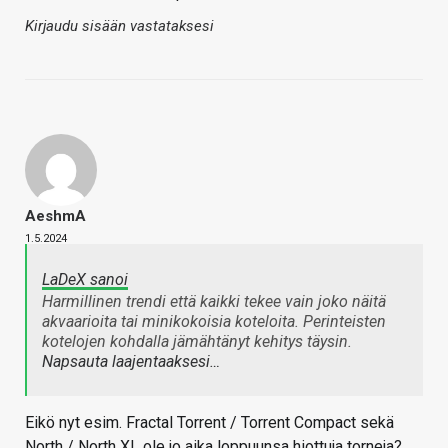
Kirjaudu sisään vastataksesi
AeshmA
1.5.2024
LaDeX sanoi
Harmillinen trendi että kaikki tekee vain joko näitä
akvaarioita tai minikokoisia koteloita. Perinteisten
kotelojen kohdalla jämähtänyt kehitys täysin.
Napsauta laajentaaksesi…
Eikö nyt esim. Fractal Torrent / Torrent Compact sekä
North / North XL ole jo aika loppuunsa hiottuja torneja?