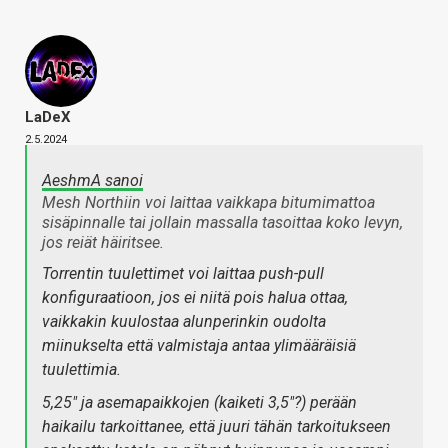
LaDeX
2.5.2024
AeshmA sanoi
Mesh Northiin voi laittaa vaikkapa bitumimattoa
sisäpinnalle tai jollain massalla tasoittaa koko levyn,
jos reiät häiritsee.
Torrentin tuulettimet voi laittaa push-pull
konfiguraatioon, jos ei niitä pois halua ottaa,
vaikkakin kuulostaa alunperinkin oudolta
miinukselta että valmistaja antaa ylimääräisiä
tuulettimia.
5,25" ja asemapaikkojen (kaiketi 3,5"?) perään
haikailu tarkoittanee, että juuri tähän tarkoitukseen