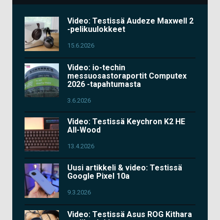
Video: Testissä Audeze Maxwell 2
-pelikuulokkeet
15.6.2026
Video: io-techin
messuosastoraportit Computex
2026 -tapahtumasta
3.6.2026
Video: Testissä Keychron K2 HE
All-Wood
13.4.2026
Uusi artikkeli & video: Testissä
Google Pixel 10a
9.3.2026
Video: Testissä Asus ROG Kithara