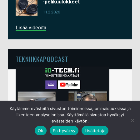
-pelikuulokkeet
11.2.2026
Lisää videoita
TEKNIIKKAPODCAST
Käytämme evästeitä sivuston toiminnoissa, ominaisuuksissa ja
liikenteen analysoinnissa. Käyttämällä sivustoa hyväksyt
evästeiden käytön.
Ok
En hyväksy
Lisätietoja
io-techin viikottainen tekniikkapodcast lähetetään