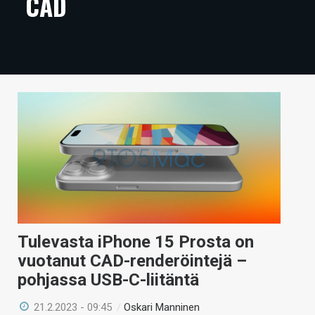
CAD
ARTIKKELIT
VIDEOT
TECHBBS
TIETOA
HINTA.FI
KAUPPA
VAIHDA TEEMA
Tulevasta iPhone 15 Prosta on
vuotanut CAD-renderöintejä –
HAKU
pohjassa USB-C-liitäntä
21.2.2023 - 09:45
/
Oskari Manninen