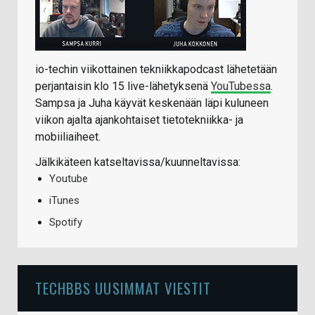
io-techin viikottainen tekniikkapodcast lähetetään
perjantaisin klo 15 live-lähetyksenä
YouTubessa
.
Sampsa ja Juha käyvät keskenään läpi kuluneen
viikon ajalta ajankohtaiset tietotekniikka- ja
mobiiliaiheet.
Jälkikäteen katseltavissa/kuunneltavissa:
Youtube
iTunes
Spotify
TECHBBS UUSIMMAT VIESTIT