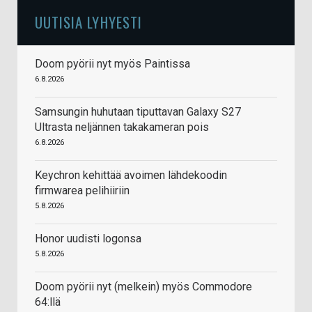
UUTISIA LYHYESTI
Doom pyörii nyt myös Paintissa
6.8.2026
Samsungin huhutaan tiputtavan Galaxy S27
Ultrasta neljännen takakameran pois
6.8.2026
Keychron kehittää avoimen lähdekoodin
firmwarea pelihiiriin
5.8.2026
Honor uudisti logonsa
5.8.2026
Doom pyörii nyt (melkein) myös Commodore
64:llä