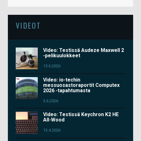
VIDEOT
Video: Testissä Audeze Maxwell 2
-pelikuulokkeet
15.6.2026
Video: io-techin
messuosastoraportit Computex
2026 -tapahtumasta
3.6.2026
Video: Testissä Keychron K2 HE
All-Wood
13.4.2026