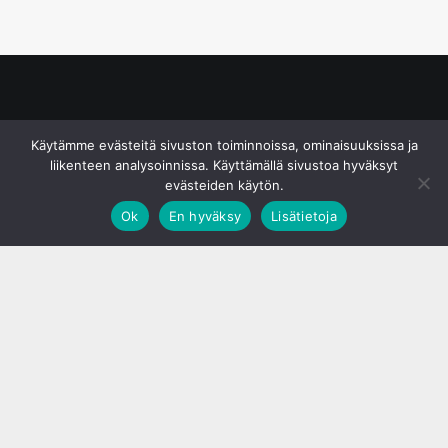
© S&J Media Oy
Käytämme evästeitä sivuston toiminnoissa, ominaisuuksissa ja
liikenteen analysoinnissa. Käyttämällä sivustoa hyväksyt
evästeiden käytön.
Ok
En hyväksy
Lisätietoja
;